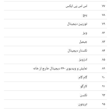
۷۷
اس اس پی ایکس
۷۸
پنج
۷۹
توربین دیجیتال
۸۲
ویز
۸۳
جیمیل
۸۴
نکستار دیجیتال
۸۵
ادزویز
۸۹
نمایش و ویدیوی ۳۶۰ دیجیتال خارج از خانه
۹۰
گام گام
۹۱
کارگو
۹۳
نکسن
۹۵
تریتون