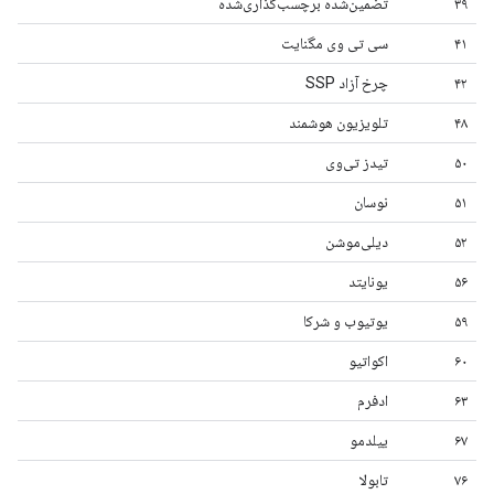
۳۹
تضمین‌شده برچسب‌گذاری‌شده
۴۱
سی تی وی مگنایت
۴۲
چرخ آزاد SSP
۴۸
تلویزیون هوشمند
۵۰
تیدز تی‌وی
۵۱
نوسان
۵۲
دیلی‌موشن
۵۶
یونایتد
۵۹
یوتیوب و شرکا
۶۰
اکواتیو
۶۳
ادفرم
۶۷
ییلدمو
۷۶
تابولا