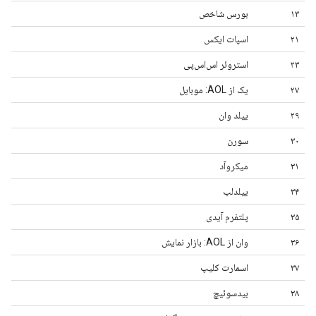
۱۳
بورس شاخص
۲۱
اسپات ایکس
۲۳
استروئر اس‌اس‌پی
۲۷
یک از AOL: موبایل
۲۹
ییلد وان
۳۰
سورن
۳۱
میکروآد
۳۴
ییلدلب
۳۵
پلتفرم آیدی
۳۶
وان از AOL: بازار نمایش
۳۷
اسمارت کلیپ
۳۸
بیدسوئیچ