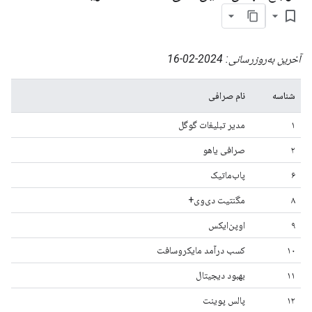
bookmark_border
آخرین به‌روزرسانی: 2024-02-16
شناسه
نام صرافی
۱
مدیر تبلیغات گوگل
۲
صرافی یاهو
۶
پاب‌ماتیک
۸
مگنتیت دی‌وی+
۹
اوپن‌ایکس
۱۰
کسب درآمد مایکروسافت
۱۱
بهبود دیجیتال
۱۲
پالس پوینت