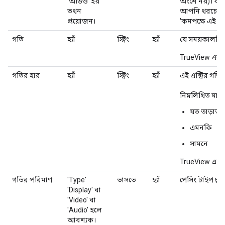
'অডিও' হয়
অংশে নয়)। যদ
তখন
আপনি খরচের জন্
প্রয়োজন।
'কমপক্ষে এই প
গতি
হ্যাঁ
স্ট্রিং
হ্যাঁ
যে সময়কালটি গ
TrueView এবং D
গতির হার
হ্যাঁ
স্ট্রিং
হ্যাঁ
এই এন্ট্রির গতি
নিম্নলিখিত মান
যত তাড়াতাড়
এমনকি
সামনে
TrueView এবং 
গতির পরিমাণ
'Type'
ভাসতে
হ্যাঁ
পেসিং টাইপ দ্বা
'Display' বা
'Video' বা
'Audio' হলে
আবশ্যক।