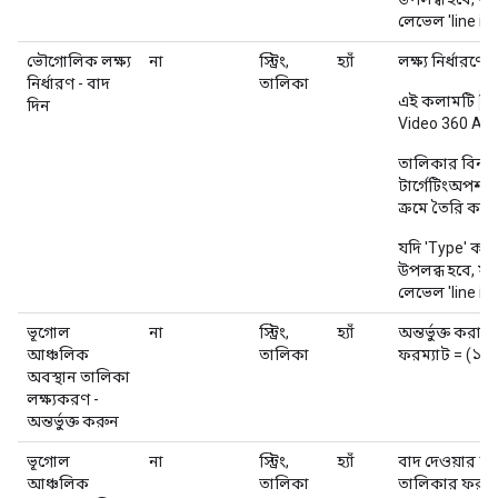
লেভেল 'line it
ভৌগোলিক লক্ষ্য
না
স্ট্রিং,
হ্যাঁ
লক্ষ্য নির্ধার
নির্ধারণ - বাদ
তালিকা
TA
এই কলামটি
দিন
Video 360 AP
তালিকার বিন্য
টার্গেটিংঅপশন.
ক্রমে তৈরি করা 
যদি 'Type' ক
উপলব্ধ হবে, য
লেভেল 'line it
ভূগোল
না
স্ট্রিং,
হ্যাঁ
অন্তর্ভুক্ত ক
আঞ্চলিক
তালিকা
ফরম্যাট = (১১; 
অবস্থান তালিকা
লক্ষ্যকরণ -
অন্তর্ভুক্ত করুন
ভূগোল
না
স্ট্রিং,
হ্যাঁ
বাদ দেওয়ার 
আঞ্চলিক
তালিকা
তালিকার ফরম্যা