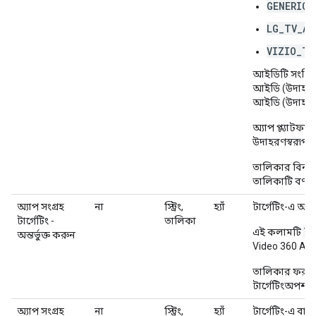
GENERIC_
LG_TV_AP
VIZIO_TV
আইডিটি সংশ্লিষ্ট
আইডি (উদাহরণ:
আইডি (উদাহরণ
অ্যাপ প্ল্যাটফর
উদাহরণস্বরূপ:
তালিকার বিন্যা
তালিকাটি বর্ণা
অ্যাপ সংগ্রহ
না
স্ট্রিং,
হ্যাঁ
টার্গেটিং-এ অন
টার্গেটিং -
তালিকা
TA
এই কলামটি
অন্তর্ভুক্ত করুন
Video 360 AP
তালিকার ফরম্য
টার্গেটিংঅপশন.
অ্যাপ সংগ্রহ
না
স্ট্রিং,
হ্যাঁ
টার্গেটিং-এ বা