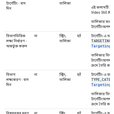
টার্গেটিং - বাদ
তালিকা
TA
এই কলামটি
দিন
Video 360 AP
তালিকার ফরম্য
টার্গেটিংঅপশন.
বিভাগভিত্তিক
না
স্ট্রিং,
হ্যাঁ
টার্গেটিং-এ অন্
TARGETING_
লক্ষ্য নির্ধারণ -
তালিকা
TargetingO
অন্তর্ভুক্ত করুন
তালিকার বিন্য
টার্গেটিংঅপশন.
ক্রমে তৈরি করা 
বিভাগ
না
স্ট্রিং,
হ্যাঁ
টার্গেটিং-এ বা
TYPE
_
CATEG
লক্ষ্যকরণ - বাদ
তালিকা
TargetingO
দিন
তালিকার বিন্য
টার্গেটিংঅপশন.
ক্রমে তৈরি করা 
বিষয়বস্তুর ধরণ
না
স্ট্রিং,
হ্যাঁ
টার্গেটিং-এ অন