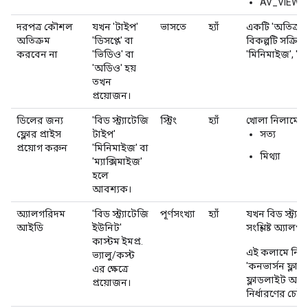
AV_VIEWE
দরপত্র কৌশল
যখন 'টাইপ'
ভাসতে
হ্যাঁ
একটি 'অতিক্রম 
অতিক্রম
'ডিসপ্লে' বা
বিকল্পটি সক্রিয
করবেন না
'ভিডিও' বা
'মিনিমাইজ', 'ম্য
'অডিও' হয়
তখন
প্রয়োজন।
ডিলের জন্য
'বিড স্ট্র্যাটেজি
স্ট্রিং
হ্যাঁ
খোলা নিলামের প
ফ্লোর প্রাইস
টাইপ'
সত্য
প্রয়োগ করুন
'মিনিমাইজ' বা
মিথ্যা
'ম্যাক্সিমাইজ'
হলে
আবশ্যক।
অ্যালগরিদম
'বিড স্ট্র্যাটেজি
পূর্ণসংখ্যা
হ্যাঁ
যখন বিড স্ট্র্
আইডি
ইউনিট'
সংশ্লিষ্ট অ্যা
কাস্টম ইমপ্র.
এই কলামে নির্ধ
ভ্যালু/কস্ট
'কনভার্সন ফ্লাড
এর ক্ষেত্রে
ফ্লাডলাইট অ্য
প্রয়োজন।
নির্ধারণের চেষ্