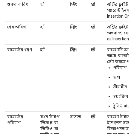
শুরুর তারিখ
হ্যাঁ
স্ট্রিং
হ্যাঁ
এন্ট্রির ফ্লাই
প্যারেন্ট ইনস
Insertion Order
শেষ তারিখ
হ্যাঁ
স্ট্রিং
হ্যাঁ
এন্ট্রির ফ্লাই
অথবা প্যারেন্
as Insertion O
বাজেটের ধরণ
হ্যাঁ
স্ট্রিং
হ্যাঁ
বাজেটটি আর্থিক ন
অটো-বাজেট বরা
সেট করতে পারেন
পরিমাণ
ছাপ
সীমাহীন
স্বয়ংক্রিয়
ট্রুভিউ বাজে
বাজেটের
যখন 'টাইপ'
ভাসতে
হ্যাঁ
বাজেট টাইপের জ
পরিমাণ
'ডিসপ্লে' বা
ইম্প্রেশন ভ্যাল
'ভিডিও' বা
বিজ্ঞাপনদাতার ম