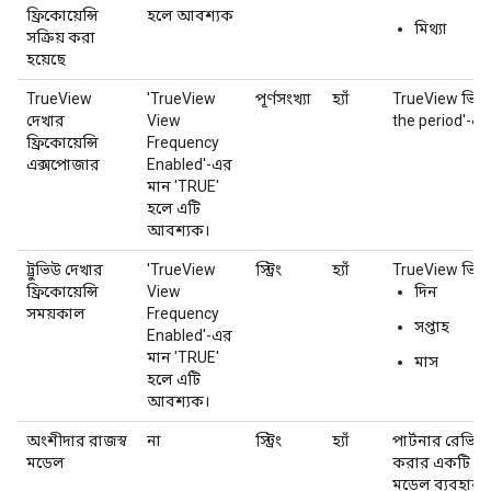
ফ্রিকোয়েন্সি
হলে আবশ্যক
মিথ্যা
সক্রিয় করা
হয়েছে
TrueView
'TrueView
পূর্ণসংখ্যা
হ্যাঁ
TrueView ভিউগু
দেখার
View
the period'-এর
ফ্রিকোয়েন্সি
Frequency
এক্সপোজার
Enabled'-এর
মান 'TRUE'
হলে এটি
আবশ্যক।
ট্রুভিউ দেখার
'TrueView
স্ট্রিং
হ্যাঁ
TrueView ভিউ-ভি
ফ্রিকোয়েন্সি
View
দিন
সময়কাল
Frequency
সপ্তাহ
Enabled'-এর
মান 'TRUE'
মাস
হলে এটি
আবশ্যক।
অংশীদার রাজস্ব
না
স্ট্রিং
হ্যাঁ
পার্টনার রেভিন
মডেল
করার একটি পদ্
মডেল ব্যবহার ক