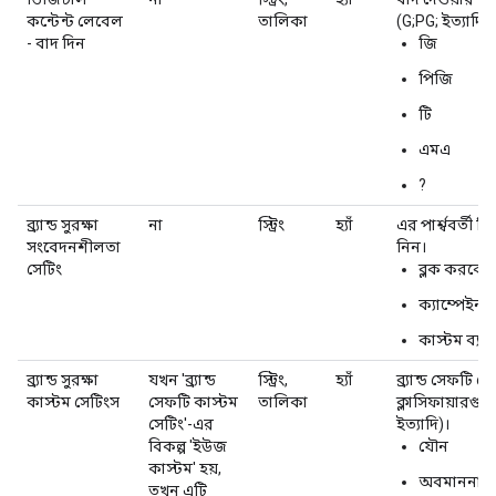
কন্টেন্ট লেবেল
তালিকা
(G;PG; ইত্যাদি)।
- বাদ দিন
জি
পিজি
টি
এমএ
?
ব্র্যান্ড সুরক্ষা
না
স্ট্রিং
হ্যাঁ
এর পার্শ্ববর্তী
সংবেদনশীলতা
নিন।
সেটিং
ব্লক করবেন
ক্যাম্পেইন
কাস্টম ব্য
ব্র্যান্ড সুরক্ষা
যখন 'ব্র্যান্ড
স্ট্রিং,
হ্যাঁ
ব্র্যান্ড সেফটি 
কাস্টম সেটিংস
সেফটি কাস্টম
তালিকা
ক্লাসিফায়ারগু
সেটিং'-এর
ইত্যাদি)।
বিকল্প 'ইউজ
যৌন
কাস্টম' হয়,
অবমাননাক
তখন এটি