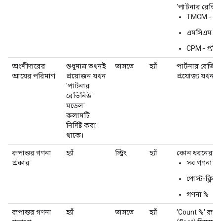
'পার্টনার রেভিন
TMCM - মোট
এমসিএম - ম
CPM - প্রতি
অংশীদারের
শুধুমাত্র তখনই
ভাসতে
হ্যাঁ
পার্টনার রেভিনি
আয়ের পরিমাণ
প্রয়োজন যখন
প্রযোজ্য যখন 'প
'পার্টনার
রেভিনিউ
মডেল'
কলামটি
নির্দিষ্ট করা
থাকে।
রূপান্তর গণনা
হ্যাঁ
স্ট্রিং
হ্যাঁ
কোন ধরনের রূপ
প্রকার
সব গণনা ক
পোস্ট-ক্লি
গণনা %
রূপান্তর গণনা
হ্যাঁ
ভাসতে
হ্যাঁ
'Count %' রূপান