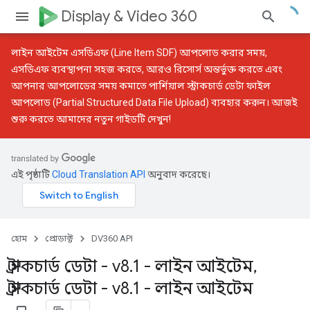
Display & Video 360
লাইন আইটেম এসডিএফ (Line Item SDF) আপলোড করার সময়,
এসডিএফ ব্যবস্থাপনা সহজ করতে, আরও রিসোর্স অন্তর্ভুক্ত করতে এবং
আপনার আপলোডের সময় কমাতে
পার্শিয়াল স্ট্রাকচার্ড ডেটা ফাইল
আপলোড (Partial Structured Data File Upload)
ব্যবহার করুন। আজই
শুরু করতে আমাদের
নতুন গাইডটি
দেখুন!
এই পৃষ্ঠাটি
Cloud Translation API
অনুবাদ করেছে।
হোম
প্রোডাক্ট
DV360 API
স্ট্রাকচার্ড ডেটা - v8
.
1 - লাইন আইটেম
,
স্ট্রাকচার্ড ডেটা - v8
.
1 - লাইন আইটেম