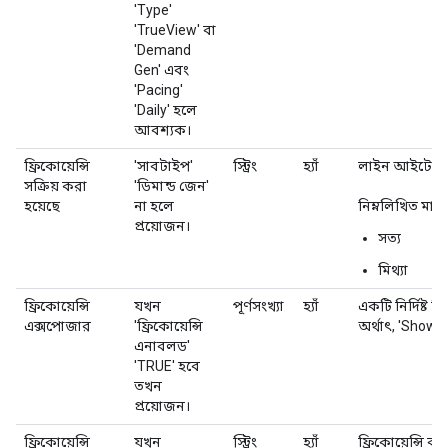
'Type'
'TrueView' বা
'Demand
Gen' এবং
'Pacing'
'Daily' হলে
আবশ্যক।
ফ্রিকোয়েন্সি
'সাবটাইপ'
স্ট্রিং
হ্যাঁ
লাইন আইটেমটিতে 
সক্রিয় করা
'ডিমান্ড জেন'
হয়েছে
না হলে
নিম্নলিখিত মান
প্রয়োজন।
সত্য
মিথ্যা
ফ্রিকোয়েন্সি
যখন
পূর্ণসংখ্যা
হ্যাঁ
একটি নির্দিষ্ট ফ
এক্সপোজার
'ফ্রিকোয়েন্সি
অর্থাৎ, 'Show 
এনাবলড'
'TRUE' হবে
তখন
প্রয়োজন।
ফ্রিকোয়েন্সি
যখন
স্ট্রিং
হ্যাঁ
ফ্রিকোয়েন্সি ক্