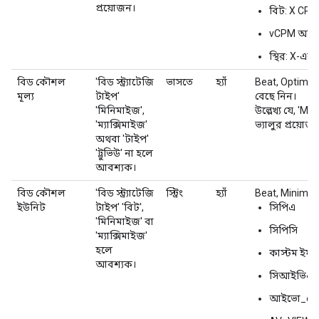
প্রয়োজন।
বিট: X CPA/
vCPM অপ্টি
স্থির: X-এর
বিড কৌশল
'বিড স্ট্র্যাটেজি
ভাসতে
হ্যাঁ
Beat, Optimize
মূল্য
টাইপ'
বেছে নিন।
'মিনিমাইজ',
উল্লেখ্য যে, 'Mi
'ম্যাক্সিমাইজ'
ভ্যালুর প্রয়োজ
অথবা 'টাইপ'
'ট্রুভিউ' না হলে
আবশ্যক।
বিড কৌশল
'বিড স্ট্র্যাটেজি
স্ট্রিং
হ্যাঁ
Beat, Minimize 
ইউনিট
টাইপ' 'বিট',
সিপিএ
'মিনিমাইজ' বা
সিপিসি
'ম্যাক্সিমাইজ'
হলে
কাস্টম ইমপ্
আবশ্যক।
সিআইভিএ
আইভো_টে