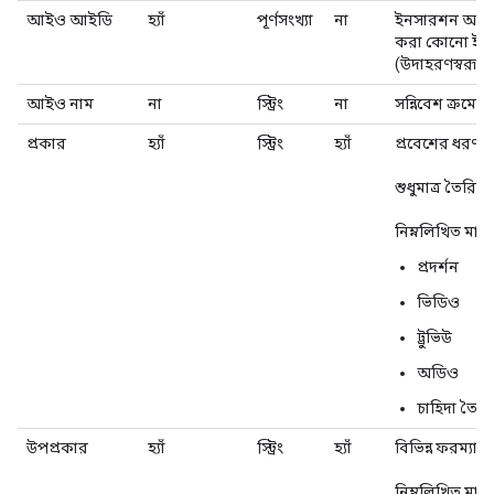
আইও আইডি
হ্যাঁ
পূর্ণসংখ্যা
না
ইনসারশন অর্ডা
করা কোনো ইনস
(উদাহরণস্বরূপ, 
আইও নাম
না
স্ট্রিং
না
সন্নিবেশ ক্রমের
প্রকার
হ্যাঁ
স্ট্রিং
হ্যাঁ
প্রবেশের ধরণ।
শুধুমাত্র তৈরির
নিম্নলিখিত মান
প্রদর্শন
ভিডিও
ট্রুভিউ
অডিও
চাহিদা তৈরি
উপপ্রকার
হ্যাঁ
স্ট্রিং
হ্যাঁ
বিভিন্ন ফরম্যা
নিম্নলিখিত মান