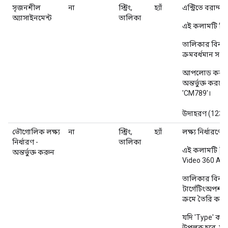
সৃজনশীল
না
স্ট্রিং,
হ্যাঁ
এন্ট্রিতে বরাদ
অ্যাসাইনমেন্ট
তালিকা
এই কলামটি ডি
তালিকার বিন্যাস
ক্রমবর্ধমান সংখ
আপলোড করার স
অন্তর্ভুক্ত কর
'CM789'।
উদাহরণ (123; 
ভৌগোলিক লক্ষ্য
না
স্ট্রিং,
হ্যাঁ
লক্ষ্য নির্ধারণ
নির্ধারণ -
তালিকা
TA
এই কলামটি
অন্তর্ভুক্ত করুন
Video 360 AP
তালিকার বিন্য
টার্গেটিংঅপশন.
ক্রমে তৈরি করা 
যদি 'Type' ক
উপলব্ধ হবে, য