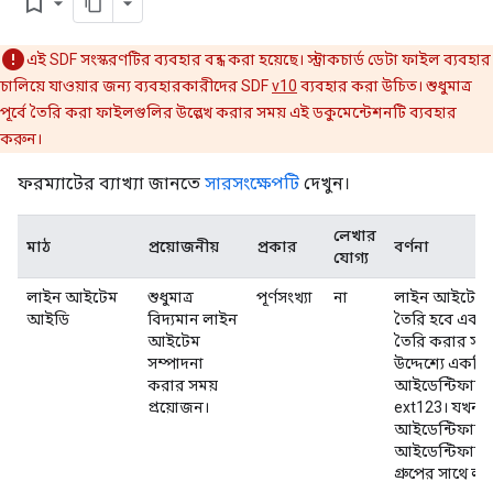
bookmark_border
এই SDF সংস্করণটির ব্যবহার বন্ধ করা হয়েছে। স্ট্রাকচার্ড ডেটা ফাইল ব্যবহার
চালিয়ে যাওয়ার জন্য ব্যবহারকারীদের SDF
v10
ব্যবহার করা উচিত। শুধুমাত্র
পূর্বে তৈরি করা ফাইলগুলির উল্লেখ করার সময় এই ডকুমেন্টেশনটি ব্যবহার
করুন।
ফরম্যাটের ব্যাখ্যা জানতে
সারসংক্ষেপটি
দেখুন।
লেখার
মাঠ
প্রয়োজনীয়
প্রকার
বর্ণনা
যোগ্য
লাইন আইটেম
শুধুমাত্র
পূর্ণসংখ্যা
না
লাইন আইটেমের
আইডি
বিদ্যমান লাইন
তৈরি হবে এবং 
আইটেম
তৈরি করার সময
সম্পাদনা
উদ্দেশ্যে একটি
করার সময়
আইডেন্টিফায়ার
প্রয়োজন।
ext123। যখন ফ
আইডেন্টিফায়ার
আইডেন্টিফায়ার
গ্রুপের সাথে 