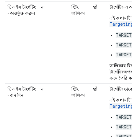
ডিভাইস টার্গেটিং
না
স্ট্রিং,
হ্যাঁ
টার্গেটিং-এ অন্
- অন্তর্ভুক্ত করুন
তালিকা
এই কলামটি নিম্
TargetingO
TARGETIN
TARGETIN
TARGETIN
তালিকার বিন্য
টার্গেটিংঅপশন.
ক্রমে তৈরি করা 
ডিভাইস টার্গেটিং
না
স্ট্রিং,
হ্যাঁ
টার্গেটিং থেকে
- বাদ দিন
তালিকা
এই কলামটি নিম্
TargetingO
TARGETIN
TARGETIN
TARGETIN