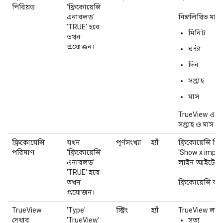
পিরিয়ড
'ফ্রিকোয়েন্সি
এনাবলড'
নিম্নলিখিত মান
'TRUE' হবে
মিনিট
তখন
প্রয়োজন।
ঘন্টা
দিন
সপ্তাহ
মাস
TrueView এবং
সপ্তাহ ও মাস।
ফ্রিকোয়েন্সি
যখন
পূর্ণসংখ্যা
হ্যাঁ
ফ্রিকোয়েন্সি প
পরিমাণ
'ফ্রিকোয়েন্সি
'Show x impre
এনাবলড'
লাইন আইটেমগুল
'TRUE' হবে
তখন
ফ্রিকোয়েন্সি 
প্রয়োজন।
TrueView
'Type'
স্ট্রিং
হ্যাঁ
TrueView লাইন 
দেখার
'TrueView'
সত্য