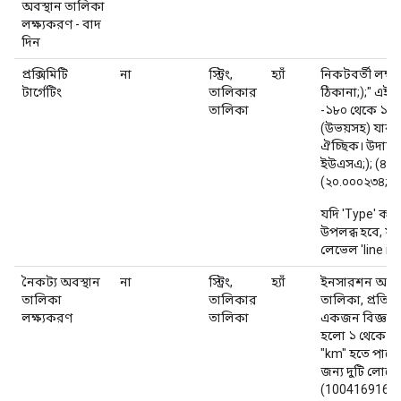
অবস্থান তালিকা
লক্ষ্যকরণ - বাদ
দিন
প্রক্সিমিটি
না
স্ট্রিং,
হ্যাঁ
নিকটবর্তী লক্ষ্য
টার্গেটিং
তালিকার
ঠিকানা;);" এই ব
তালিকা
-১৮০ থেকে ১৮০ ড
(উভয়সহ) যার 
ঐচ্ছিক। উদাহরণ
ইউএসএ;); (৪০.
(২০.০০০২৩৪; -৫
যদি 'Type' ক
উপলব্ধ হবে, য
লেভেল 'line it
নৈকট্য অবস্থান
না
স্ট্রিং,
হ্যাঁ
ইনসারশন অর্ডার
তালিকা
তালিকার
তালিকা, প্রতিটি
লক্ষ্যকরণ
তালিকা
একজন বিজ্ঞাপ
হলো ১ থেকে ৫০০
"km" হতে পারে
জন্য দুটি লোকে
(10041691678; 