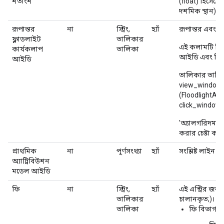
শতাংশ
(float) হিসেবে 
দশমিক স্থান) সী
রূপান্তর
না
স্ট্রিং,
হ্যাঁ
রূপান্তর এবং সংশ
ফ্লাডলাইট
তালিকার
এই কলামটি ডি
কার্যকলাপ
তালিকা
আইডি এবং ভিউ-
আইডি
তালিকার তালিকা 
view_window_
(FloodlightAct
click_window_
'অ্যালগরিদম আ
করার চেষ্টা করল
প্রাথমিক
না
পূর্ণসংখ্যা
হ্যাঁ
সংশ্লিষ্ট লাইন
অ্যাট্রিবিউশন
মডেল আইডি
ফি
না
স্ট্রিং,
হ্যাঁ
এই এন্ট্রির জন্
তালিকার
চালানকৃত;)।
তালিকা
ফি বিভাগ