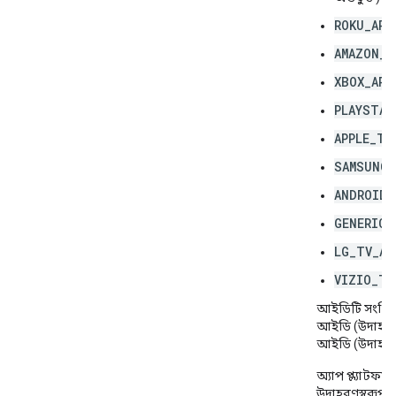
ROKU_APP
AMAZON_F
XBOX_APP
PLAYSTAT
APPLE_TV
SAMSUNG_
ANDROID_
GENERIC_
LG_TV_AP
VIZIO_TV
আইডিটি সংশ্লিষ্ট
আইডি (উদাহরণ:
আইডি (উদাহরণ
অ্যাপ প্ল্যাটফর
উদাহরণস্বরূপ: