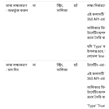
ভাষা লক্ষ্যকরণ
না
স্ট্রিং,
হ্যাঁ
লক্ষ্য নির্ধারণ
- অন্তর্ভুক্ত করুন
তালিকা
TA
এই কলামটি
T
360 API-এর
তালিকার বিন্য
টার্গেটিংঅপশন.
ক্রমে তৈরি করা 
যদি 'Type' ক
উপলব্ধ হবে, য
লেভেল 'line it
ভাষা লক্ষ্যকরণ
না
স্ট্রিং,
হ্যাঁ
টার্গেটিং-এর ক্
- বাদ দিন
তালিকা
TA
এই কলামটি
T
360 API-এর
তালিকার বিন্য
টার্গেটিংঅপশন.
ক্রমে তৈরি করা 
'Type' 'TrueVi