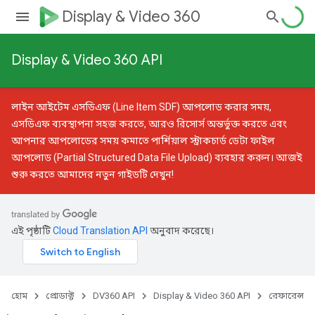
Display & Video 360
Display & Video 360 API
লাইন আইটেম এসডিএফ (Line Item SDF) আপলোড করার সময়,
এসডিএফ ব্যবস্থাপনা সহজ করতে, আরও রিসোর্স অন্তর্ভুক্ত করতে এবং
আপনার আপলোডের সময় কমাতে
পার্শিয়াল স্ট্রাকচার্ড ডেটা ফাইল
আপলোড (Partial Structured Data File Upload)
ব্যবহার করুন। আজই
শুরু করতে আমাদের
নতুন গাইডটি
দেখুন!
এই পৃষ্ঠাটি
Cloud Translation API
অনুবাদ করেছে।
হোম
প্রোডাক্ট
DV360 API
Display & Video 360 API
রেফারেন্স