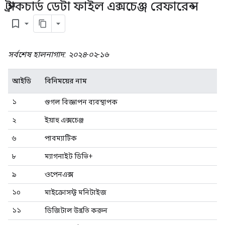
স্ট্রাকচার্ড ডেটা ফাইল এক্সচেঞ্জ রেফারেন্স
bookmark_border
সর্বশেষ হালনাগাদ: ২০২৪-০২-১৬
আইডি
বিনিময়ের নাম
১
গুগল বিজ্ঞাপন ব্যবস্থাপক
২
ইয়াহু এক্সচেঞ্জ
৬
পাবম্যাটিক
৮
ম্যাগনাইট ডিভি+
৯
ওপেনএক্স
১০
মাইক্রোসফ্ট মনিটাইজ
১১
ডিজিটাল উন্নতি করুন