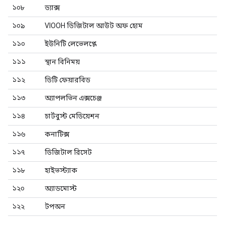
১০৮
ড্যাক্স
১০৯
VIOOH ডিজিটাল আউট অফ হোম
১১০
ইউনিটি লেভেলপ্লে
১১১
স্থান বিনিময়
১১২
ডিটি ফেয়ারবিড
১১৩
অ্যাপলভিন এক্সচেঞ্জ
১১৪
চার্টবুস্ট মেডিয়েশন
১১৬
কনাটিক্স
১১৭
ডিজিটাল রিসেট
১১৮
হাইভস্ট্যাক
১২০
অ্যাডমোস্ট
১২২
টপঅন