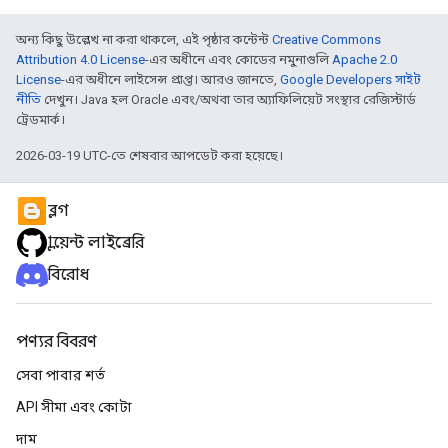
অন্য কিছু উল্লেখ না করা থাকলে, এই পৃষ্ঠার কন্টেন্ট
Creative Commons
Attribution 4.0 License
-এর অধীনে এবং কোডের নমুনাগুলি
Apache 2.0
License
-এর অধীনে লাইসেন্স প্রাপ্ত। আরও জানতে,
Google Developers সাইট
নীতি
দেখুন। Java হল Oracle এবং/অথবা তার অ্যাফিলিয়েট সংস্থার রেজিস্টার্ড
ট্রেডমার্ক।
2026-03-19 UTC-তে শেষবার আপডেট করা হয়েছে।
ব্লগ
ক্লায়েন্ট লাইব্রেরি
বিরোধ
পণ্যর বিবরণ
সেবা পাবার শর্ত
API সীমা এবং কোটা
দাম