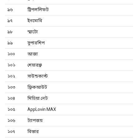
৯৬
ট্রিপললিফট
৯৭
ইনমোবি
৯৮
স্মাটো
৯৯
সুপারশিপ
১০০
আজা
১০১
শেয়ারথ্রু
১০২
সাউন্ডকাস্ট
১০৩
ফ্রিকআউট
১০৪
মিডিয়া.নেট
১০৫
AppLovin MAX
১০৬
ট্যাপজয়
১০৭
বিস্তার