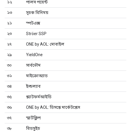
১২
পালস পয়েন্ট
১৩
সূচক বিনিময়
২১
স্পটএক্স
২৩
Ströer SSP
২৭
ONE by AOL: মোবাইল
২৯
YieldOne
৩০
সার্বভৌম
৩১
মাইক্রোঅ্যাড
৩৪
ইল্ডল্যাব
৩৫
প্ল্যাটফর্মআইডি
৩৬
ONE by AOL: ডিসপ্লে মার্কেটপ্লেস
৩৭
স্মার্টক্লিপ
৩৮
বিডসুইচ