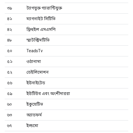
৩৯
ট্যাগযুক্ত গ্যারান্টিযুক্ত
৪১
ম্যাগনাইট সিটিভি
৪২
ফ্রিহুইল এসএসপি
৪৮
স্মার্টস্ট্রিমটিভি
৫০
TeadsTv
৫১
ওঠানামা
৫২
ডেইলিমোশন
৫৬
ইউনাইটেড
৫৯
ইউটিউব এবং অংশীদাররা
৬০
ইকুয়েটিভ
৬৩
অ্যাডফর্ম
৬৭
ইল্ডমো