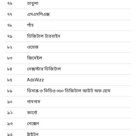
৭৬
তাবুলা
৭৭
এসএসপিএক্স
৭৮
পাঁচ
৭৯
ডিজিটাল টারবাইন
৮২
ওয়েজ
৮৩
জিমেইল
৮৪
নেক্সস্টার ডিজিটাল
৮৫
AdsWizz
৮৯
ডিসপ্লে ও ভিডিও ৩৬০ ডিজিটাল আউট অফ হোম
৯০
গামগাম
৯১
কার্গো
৯৩
নেক্সেন
৯৫
ট্রাইটন