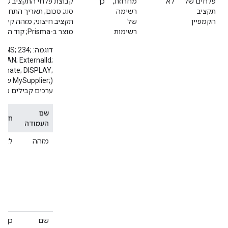
פלחים של
לא
מחרוזת,
כן
קבוצת פלחי התקציב של ה
תקציב
רשימה
סוג; סכום; תאריך התחלה;
הקמפיין
של
רשימות
מוצר ב-Prisma; קוד הערכה ב-Prisma; סוג ב-Prisma; ספק;).
דוגמה: ; 234
EAN; ExternalId;
Estimate; DISPLAY;
MySupplier;)‎ שבה לא צוינו מזהה ותאריך סיום.
ערכים קבילים מפ
שם
חובה
העמודה
מזהה
לא
שם
כן