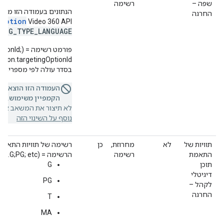
שפה –
רשימה
החרגה
gOption
Video 360 API‏
ING_TYPE_LANGUAGE
פורמט רשימ
בסדר עולה לפי מספרים.
העמודה הזו הוצאה 
הקמפיין משימוש.
אם 
לא תיצור את המשאב או ת
נוסף על השינוי הזה
תוויות של
לא
מחרוזת,
כן
רשימה של תוויות התאמת ת
התאמת
רשימה
הרשימה = (G;PG; etc.).
תוכן
G
דיגיטלי
PG
לקהל –
החרגה
T
MA