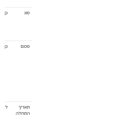
סוג
כן
סכום
כן
תאריך
לא
התחלה