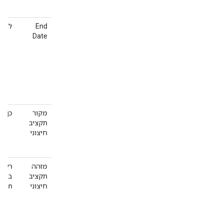
End
לא
Date
מקור
כן
תקציב
חיצוני
מזהה
רק ל
תקציב
בתקצ
חיצוני
cean