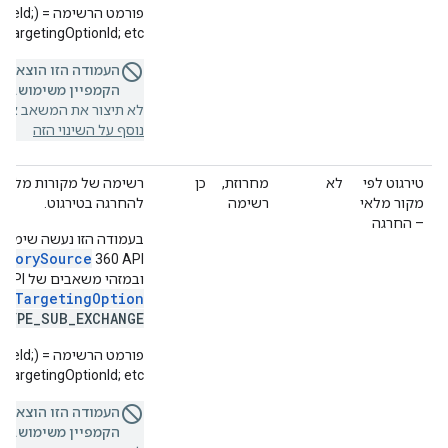
פורמט הר
targetingOptionId; etc.)
העמודה הזו הוצאה 
הקמפיין משימוש.
אם 
לא תיצור את המשאב או ת
נוסף על השינוי הזה
טירגוט לפי
לא
מחרוזת,
כן
רשימה של מקורות מלאי ש
מקור מלאי
רשימה
להחרגה בטירגוט.
– החרגה
ntorySource
360 API
ובמזהי משאבים של Display & Video 360 API
TargetingOption
מסו
TYPE_SUB_EXCHANGE
פורמט הר
targetingOptionId; etc.)
העמודה הזו הוצאה 
הקמפיין משימוש.
אם 