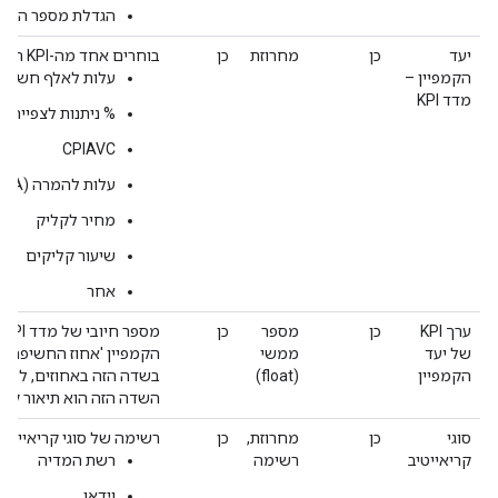
הגדלת מספר התקנ
יעד
כן
מחרוזת
כן
בוחרים אחד מה-KPI הרלוונטיים ליעד הקמפיין:
הקמפיין –
עלות לאלף חשיפות (M
מדד KPI
% ניתנות לצפייה
CPIAVC
עלות להמרה (CPA)
מחיר לקליק
שיעור קליקים
אחר
ערך KPI
כן
מספר
כן
של יעד
ממשי
הקמפיין 'אחוז החשיפה' ו 
הקמפיין
(float)
השדה הזה הוא תיאור קצ
סוגי
כן
מחרוזת,
כן
רשימה של סוגי קריאייט
קריאייטיב
רשימה
רשת המדיה
וידאו