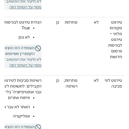
לא תיצור את המשאב או ת
נוסף על השינוי הזה
טירגוט
לא
מחרוזת
כן
הגדרת טירגוט לבורסות פ
מקורות
True
מלאי –
לא נכון
טירגוט
לבורסות
העמודה הזו הוצאה 
פרסום
הקמפיין משימוש.
אם 
חדשות
לא תיצור את המשאב או ת
נוסף על השינוי הזה
טירגוט לפי
לא
מחרוזת,
כן
רשימת סביבות לטירגוט. ב
סביבה
רשימה
הקבילים. לתשומת ליבך: 
עבר אופטימיזציה' בלי לב
פיתוח אתרים
האתר לא עבר אופט
אפליקציה
העמודה הזו הוצאה 