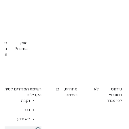
ספק
רק ל
Prisma
בתקצ
cean
טירגוט
לא
מחרוזת,
כן
רשימת המגדרים לטירגוט.
דמוגרפי
רשימה
הקבילים:
לפי מגדר
נקבה
גבר
לא ידוע