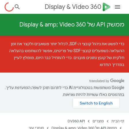
Display & Video 360
ממשק API של Display & amp; Video 360
כדי לפשט את ניהול קובצי ה-SDF, לכלול יותר משאבים ולקצר את זמן
ההעלאה כשמעלים קובצי SDF של פריטים, אפשר להשתמש ב
העלאה
חלקית של קובץ נתונים מובְנים
. כדי להתחיל כבר היום, מומלץ לעיין
במדריך החדש
.
‫Google משתמשת בטכנולוגיית AI כדי לתרגם תוכן לשפה המועדפת עליך.
בתרגומים כאלו עשויות להיות שגיאות.
דף הבית
מוצרים
DV360 API
ממשק API של Display & amp; Video 360
חומרי עזר