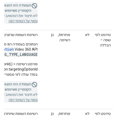
העמודה הזו הוצאה 
הקמפיין משימוש.
אם 
לא תיצור את המשאב או ת
נוסף על השינוי הזה
טירגוט לפי
לא
מחרוזת,
כן
רשימת השפות שרוצים לכל
שפה –
רשימה
הכללה
gOption
Video 360 API‏
ING_TYPE_LANGUAGE
פורמט רשימ
בסדר עולה לפי מספרים.
העמודה הזו הוצאה 
הקמפיין משימוש.
אם 
לא תיצור את המשאב או ת
נוסף על השינוי הזה
טירגוט לפי
לא
מחרוזת,
כן
רשימת השפות שיוחרגו מה