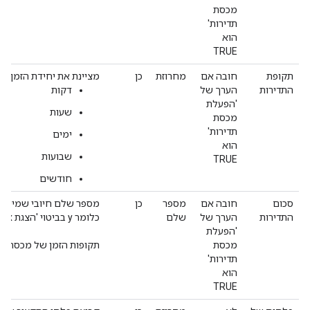
מכסת
תדירות'
הוא
TRUE
תקופת
חובה אם
מחרוזת
כן
מציינת את יחידת הזמן ש
התדירות
הערך של
דקות
'הפעלת
שעות
מכסת
תדירות'
ימים
הוא
שבועות
TRUE
חודשים
סכום
חובה אם
מספר
כן
מספר שלם חיובי שמייצג 
התדירות
הערך של
שלם
כלומר y בביטוי 'הצגת x חשיפות במהלך תקופה של y'.
'הפעלת
מכסת
תקופות הזמן של מכסת התדירות צרי
תדירות'
הוא
TRUE