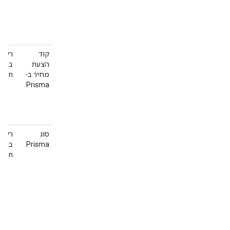
קוד
רק ל
הצעת
בתקצ
מחיר ב-
cean
Prisma
סוג
רק ל
Prisma
בתקצ
cean