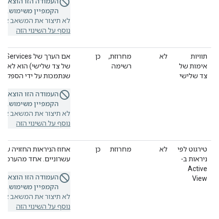
העמודה הזו הוצאה 
הקמפיין משימוש.
אם 
לא תיצור את המשאב או ת
נוסף על השינוי הזה
תוויות
לא
מחרוזת,
כן
אימות של
רשימה
של צד שלישי) הוא לא None (ללא), צריך לציין רשימה של
צד שלישי
שנתמכות על ידי הספק שנ
העמודה הזו הוצאה 
הקמפיין משימוש.
אם 
לא תיצור את המשאב או ת
נוסף על השינוי הזה
טירגוט לפי
לא
מחרוזת
כן
אחוז הניראות החזויה של 
ניראות ב-
עשרוניים. אחד מהערכים {1,0.2,0.3,0.4,0.5,0.6,0.7,0.8,0.9
Active
העמודה הזו הוצאה 
View
הקמפיין משימוש.
אם 
לא תיצור את המשאב או ת
נוסף על השינוי הזה