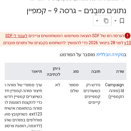
נתונים מובְנים – גרסה 9 – קמפיין
bookmark_border
הגרסה הזו של SDF הוצאה משימוש. המשתמשים צריכים
לעבור ל-SDF
v10
לפני 28 בינואר 2026 כדי להמשיך להשתמש בקבצים של נתונים מובְנים.
ב
סקירה הכללית
מוסבר על הפורמט.
ניתן
שדה
חובה
סוג
תיאור
לכתיבה
Campaign
נדרש רק
מספר
לא
ערך מספרי של מזהה הקמפ
Id (מזהה
כשעורכים
שלם
תיצור מזהה קמפיין חדש ות
הקמפיין)
קמפיינים
כשיוצרים קמפיין חדש, 
קיימים
כדי להקצות הזמנות להצג
ext123. כשהקובץ מ
(לדוגמה, הזמנת פרסום ל