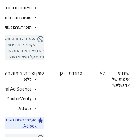
תאונות תחבורה
סוגיות חברתיות רג
תוכן הגורם זעזוע
העמודה הזו הוצאה 
הקמפיין משימוש.
אם 
לא תיצור את המשאב או ת
נוסף על השינוי הזה
שירותי
לא
מחרוזת
כן
ספק שירותי אימות חיצוניי
אימות של
ללא
צד שלישי
tegral Ad Science
DoubleVerify
Adloox
הערה:
Adloox.