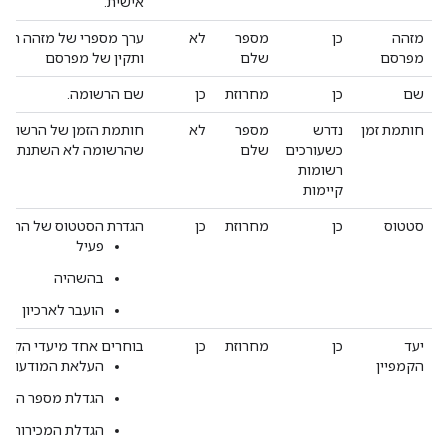
אישית.
מזהה
כן
מספר
לא
ערך מספרי של מזהה המפר
מפרסם
שלם
ותקין של מפרסם
שם
כן
מחרוזת
כן
שם הרשומה.
חותמת זמן
נדרש
מספר
לא
חותמת הזמן של הרשומה.
כשעורכים
שלם
שהרשומה לא השתנתה בי
רשומות
קיימות
סטטוס
כן
מחרוזת
כן
הגדרת הסטטוס של הרשו
פעיל
בהשהיה
הועבר לארכיון
יעד
כן
מחרוזת
כן
בוחרים אחד מיעדי הקמפיי
הקמפיין
העלאת המודעות למ
הגדלת מספר הפעול
הגדלת המכירות אופ