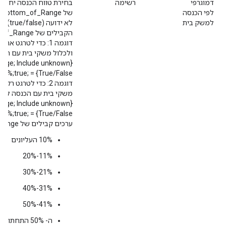
דמוגרפי
רשימה
לפי הכנסה
ש
למשק בית
לא יד
הקבילים של Top_of_Range/Bottom_of_Range.
ולכלול משקי בית עם הכנ
nge; Include unknown
True/False} = Top 10%;41-50%;true;‎
משקי בית עם הכנסה לא י
nge; Include unknown
True/False} = Lower 50%;Lower 50%;true;‎
ערכים קבילים של Top_of_Range/Bottom_of_Range:
10% העליונים
11%-‏20%
21%-‏30%
31%-‏40%
41%-‏50%
ה- 50% התחתונים