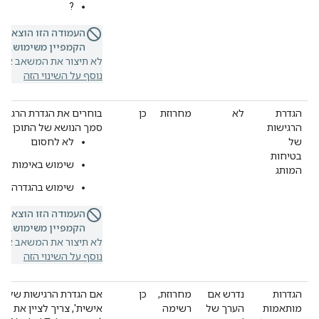
?
העמודה הזו הוצאה 
הקמפיין משימוש.
אם 
לא תיצור את המשאב או ת
נוסף על השינוי הזה
הגדרת
לא
מחרוזת
כן
בוחרים את הגדרת הרגישו
הרגישות
סמך הנושא של התוכן שמ
של
לא לחסום
בטיחות
שימוש באימות של mpaign Manager 360
המותג
שימוש בהגדרה מו
העמודה הזו הוצאה 
הקמפיין משימוש.
אם 
לא תיצור את המשאב או ת
נוסף על השינוי הזה
הגדרות
נדרש אם
מחרוזת,
כן
אם הגדרת הרגישות של ב
מותאמות
הערך של
רשימה
אישית', צריך לציין את רש