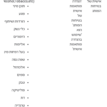
אישית של
'הגדרה
(Sexual;Alcohol;Tobacco;etc.).
בטיחות
מותאמת
תוכן מיני
המותג
אישית
פוגע
של
בטיחות
הורדות ושיתוף
המותג'
כלי נשק
הוא
'שימוש
הימורים
בהגדרה
מותאמת
אלימות
אישית'
בעל רמיזות מיניות
שפה גסה
אלכוהול
סמים
טבק
פוליטיקה
דת
טרגדיה