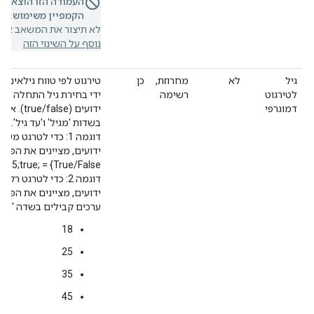
העמודה הזו הוצאה 
הקמפיין משימוש.
אם 
לא תיצור את המשאב או ת
נוסף על השינוי הזה
גיל
לא
מחרוזת,
כן
טירגוט לפי טווח גילאים 
לטירגוט
רשימה
ידי בחירת גיל התחלה וגיל
דמוגרפי
ידועים (
בשדות 'מגיל' ו'עד גיל'.
ידועים, מציינים את הפורמט
True/False} = 18;55;true;‎
ידועים, מציינים את הפורמט הבא = 
ערכים קבילים בשדה 'מגיל
18
25
35
45