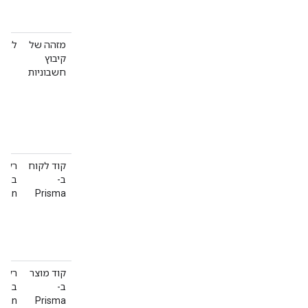
מזהה של
לא
קיבוץ
חשבוניות
קוד לקוח
רק ל
ב-
בתקצ
cean
Prisma
קוד מוצר
רק ל
ב-
בתקצ
cean
Prisma