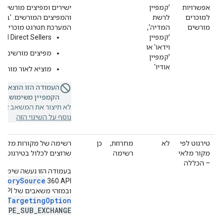
אפשרויות
'קמפיין
ישירים ומפיצים מורשים' 
למוכרים
לרשת
והמפיצים המורשים. 'בעל
מורשים
המדיה',
המערכת תטרגט מוכרים מו
'קמפיין
ed Direct Sellers
וידאו' או
מפיצים מורשים למ
'קמפיין
אודיו'
מוציא לאור מורש
העמודה הזו הוצאה 
הקמפיין משימוש.
אם 
לא תיצור את המשאב או ת
נוסף על השינוי הזה
טירגוט לפי
לא
מחרוזת,
כן
רשימה של מקורות מלאי ש
מקור מלאי
רשימה
שרוצים לכלול בטירגוט.
– הכללה
ntorySource
360 API
ובמזהי משאבים של Display & Video 360 API
TargetingOption
מסו
TYPE_SUB_EXCHANGE