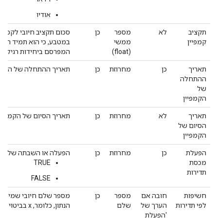
אודיו
תקציב
לא
מספר
כן
סכום תקציב חיובי לקמפיי
קמפיין
ממשי
במטבע, כי הוא תמיד תקצ
(float)
המפרסם ביחידות רגילות 
תאריך
כן
מחרוזת
כן
תאריך ההתחלה של הקמפיין בפורמט 
ההתחלה
של
הקמפיין
תאריך
לא
מחרוזת
כן
תאריך הסיום של הקמפיין בפורמט :mm
הסיום של
הקמפיין
הפעלת
כן
מחרוזת
כן
הפעלה או השבתה של מכס
מכסת
TRUE
תדירות
FALSE
חשיפות
חובה אם
מספר
כן
מספר שלם חיובי שמייצג
לפי תדירות
הערך של
שלם
הנתון, כלומר, x בביטוי 'הצגת x חשיפות במהלך תקופה של y'.
'הפעלת