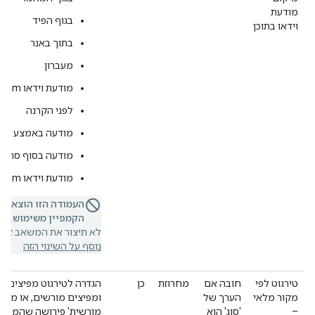
מודעת
בגוף הפיד
וידאו בתוכן
בתוך באנר
מעברון
מודעת וידאו Outstream לא ידועה
לפני הקרנה
מודעה באמצע סרט
מודעה בסוף סרטון
מודעת וידאו In-stream לא ידועה
העמודה הזו הוצאה 
הקמפיין משימוש.
אם 
לא תיצור את המשאב או ת
נוסף על השינוי הזה
טירגוט לפי
חובה אם
מחרוזת
כן
הגדרה לטירגוט מפיצים י
מקור מלאי
הערך של
ומפיצים מורשים, או מפיצ
–
'סוג' הוא
מורשית' פירושה שהמערכת