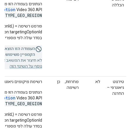
הכללה
gOption
Video 360 API‏
G_TYPE_GEO_REGION
פורמט רשימ
בסדר עולה לפי מספרים.
העמודה הזו הוצאה 
הקמפיין משימוש.
אם 
לא תיצור את המשאב או ת
נוסף על השינוי הזה
טירגוט
לא
מחרוזת,
כן
רשימת מיקומים גיאוגרפי
גיאוגרפי –
רשימה
החרגה
gOption
Video 360 API‏
G_TYPE_GEO_REGION
פורמט רשימ
בסדר עולה לפי מספרים.