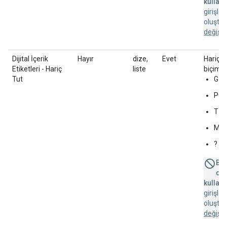
kullanı
girişle
oluştu
değişik
Dijital İçerik
Hayır
dize,
Evet
Hariç tu
Etiketleri - Hariç
liste
biçimi =
Tut
G
PG
T
MA
?
Bu 
des
kullanı
girişle
oluştu
değişik