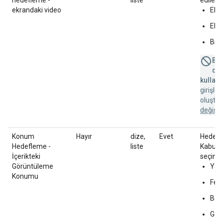
hedefleme -
liste
edilebi
ekrandaki video
Ekra
Ekra
Bili
Bu 
des
kullanı
girişle
oluştu
değişik
Konum
Hayır
dize,
Evet
Hedefle
Hedefleme -
liste
Kabul e
İçerikteki
seçin:
Görüntüleme
Yazı
Konumu
Feed
Bann
Geçi