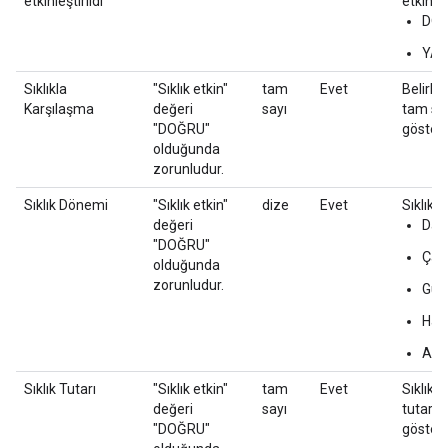
etkinleştirildi
etkinleş
DO
YAN
Sıklıkla
"Sıklık etkin"
tam
Evet
Belirli 
Karşılaşma
değeri
sayı
tam say
"DOĞRU"
gösteri
olduğunda
zorunludur.
Sıklık Dönemi
"Sıklık etkin"
dize
Evet
Sıklık s
değeri
Dak
"DOĞRU"
Çalı
olduğunda
zorunludur.
Gün
Haf
Ay
Sıklık Tutarı
"Sıklık etkin"
tam
Evet
Sıklık 
değeri
sayı
tutar. 
"DOĞRU"
göster"