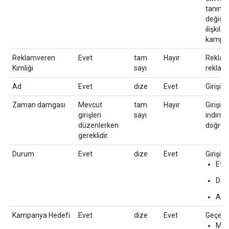
tanımla
değiştir
ilişkile
kampan
Reklamveren
Evet
tam
Hayır
Reklamv
Kimliği
sayı
reklamv
Ad
Evet
dize
Evet
Girişin 
Zaman damgası
Mevcut
tam
Hayır
Girişin
girişleri
sayı
indirme
düzenlerken
doğrula
gereklidir.
Durum
Evet
dize
Evet
Girişin
Etki
Dura
Arşi
Kampanya Hedefi
Evet
dize
Evet
Geçerli
Mark