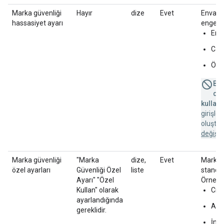
Marka güvenliği
Hayır
dize
Evet
Envante
hassasiyet ayarı
engelle
Eng
Cam
Özel
Bu 
des
kullanı
girişle
oluştu
değişik
Marka güvenliği
"Marka
dize,
Evet
Marka g
özel ayarları
Güvenliği Özel
liste
standart
Ayarı" "Özel
Örneğin
Kullan" olarak
Cins
ayarlandığında
Aşağ
gereklidir.
İndi