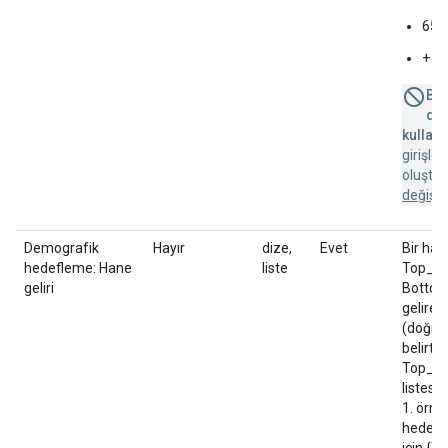
65
+
Bu 
des
kullanı
girişle
oluştu
değişik
Demografik
Hayır
dize,
Evet
Bir hane
hedefleme: Hane
liste
Top_of_
geliri
Bottom_
gelire 
(doğru/
belirtin
Top_of
listesin
1. örne
hedefle