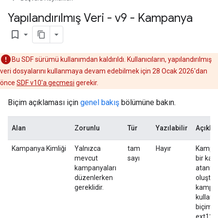
Yapılandırılmış Veri - v9 - Kampanya
bookmark_border
Bu SDF sürümü kullanımdan kaldırıldı. Kullanıcıların, yapılandırılmış
veri dosyalarını kullanmaya devam edebilmek için 28 Ocak 2026'dan
önce
SDF v10'a geçmesi
gerekir.
Biçim açıklaması için
genel bakış
bölümüne bakın.
Alan
Zorunlu
Tür
Yazılabilir
Açıkla
Kampanya Kimliği
Yalnızca
tam
Hayır
Kampany
mevcut
sayı
bir kam
kampanyaları
atanır.
düzenlerken
oluştur
gereklidir.
kampany
kullanab
biçim "
ext123.