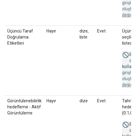
girişle
oluştu
değişik
Üçüncü Taraf
Hayır
dize,
Evet
Üçüncü
Doğrulama
liste
seçilen
Etiketleri
listesini
Bu 
des
kullanı
girişle
oluştu
değişik
Görüntülenebilirlik
Hayır
dize
Evet
Tahmin 
hedefleme - Aktif
hedefle
Görüntüleme
{0.1,0.2
Bu 
des