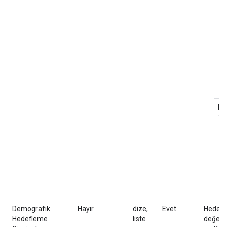
Pr
Te
Demografik
Hayır
dize,
Evet
Hedefle
Hedefleme
liste
değerle