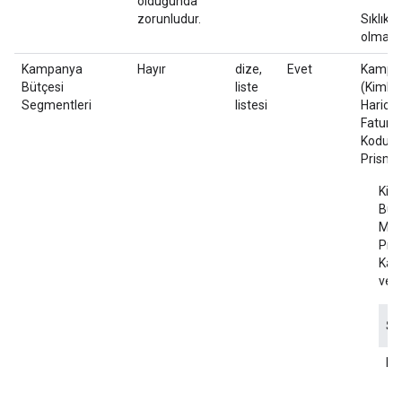
olduğunda
zorunludur.
Sıklık 
olmalıdı
Kampanya
Hayır
dize,
Evet
Kampany
Bütçesi
liste
(Kimlik;
Segmentleri
listesi
Harici 
Fatural
Kodu; 
Prisma 
Kiml
Bud
MEDI
Prod
Kabu
veri
Sü
Ki