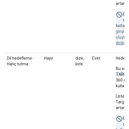
artan s
Bu 
des
kullanı
girişle
oluştu
değişik
Dil hedefleme -
Hayır
dize,
Evet
Hedefle
Hariç tutma
liste
Bu süt
TARGE
360 AP
kullanır
Liste b
Targeti
artan s
Bu 
des