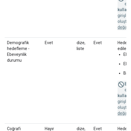
des
kullanı
girişle
oluştu
değişik
Demografik
Evet
dize,
Evet
Hedefle
hedefleme -
liste
edilebi
Ebeveynlik
Ebe
durumu
Ebe
Bili
Bu 
des
kullanı
girişle
oluştu
değişik
Coğrafi
Hayır
dize,
Evet
Hedefle