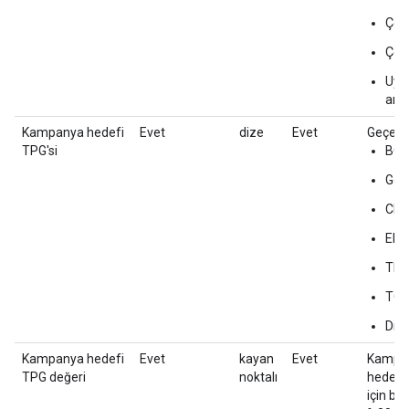
Çevr
Çev
Uygu
art
Kampanya hedefi
Evet
dize
Evet
Geçerli
TPG'si
BG
Görü
CPI
EB
TB
TO
Diğ
Kampanya hedefi
Evet
kayan
Evet
Kampany
TPG değeri
noktalı
hedefi 
için bu