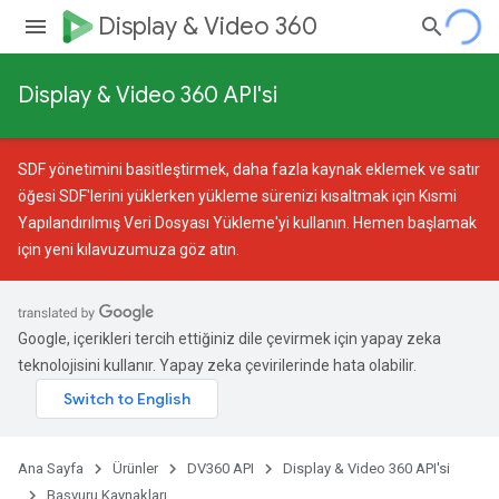
Display & Video 360
Display & Video 360 API'si
SDF yönetimini basitleştirmek, daha fazla kaynak eklemek ve satır
öğesi SDF'lerini yüklerken yükleme sürenizi kısaltmak için
Kısmi
Yapılandırılmış Veri Dosyası Yükleme
'yi kullanın. Hemen başlamak
için
yeni kılavuzumuza
göz atın.
Google, içerikleri tercih ettiğiniz dile çevirmek için yapay zeka
teknolojisini kullanır. Yapay zeka çevirilerinde hata olabilir.
Ana Sayfa
Ürünler
DV360 API
Display & Video 360 API'si
Başvuru Kaynakları