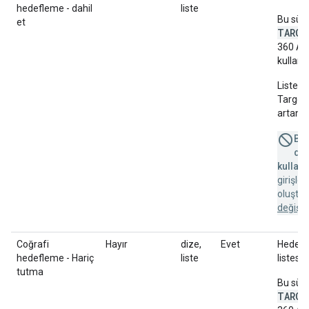
hedefleme - dahil
liste
Bu süt
et
TARGE
360 AP
kullanır
Liste b
Targeti
artan s
Bu 
des
kullanı
girişle
oluştu
değişik
Coğrafi
Hayır
dize,
Evet
Hedefl
hedefleme - Hariç
liste
listesi.
tutma
Bu süt
TARGE