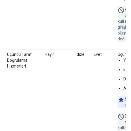
Bu 
des
kullanı
girişle
oluştu
değişik
Üçüncü Taraf
Hayır
dize
Evet
Üçüncü 
Doğrulama
Yok
Hizmetleri
Inte
Dou
Adl
Not
sağ
Bu 
des
kullanı