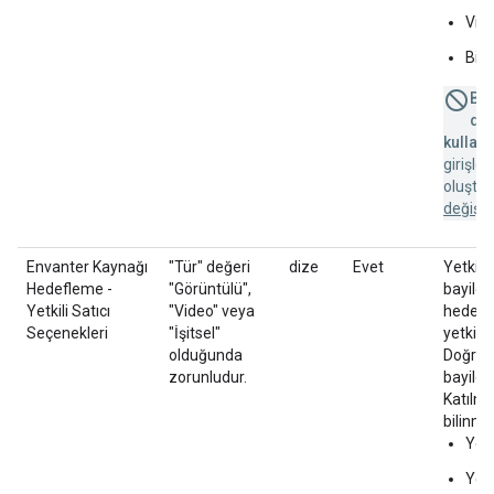
Vid
Bili
Bu 
des
kullanı
girişle
oluştu
değişik
Envanter Kaynağı
"Tür" değeri
dize
Evet
Yetkili 
Hedefleme -
"Görüntülü",
bayileri
Yetkili Satıcı
"Video" veya
hedefle
Seçenekleri
"İşitsel"
yetkili 
olduğunda
Doğrudan
zorunludur.
bayiler
Katılmay
bilinme
Yetk
Yetk