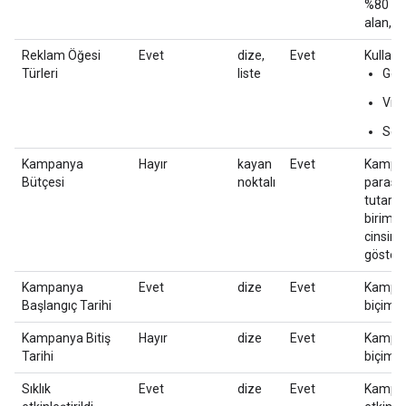
%80 değe
alan, h
Reklam Öğesi
Evet
dize,
Evet
Kullanm
Türleri
liste
Gör
Vid
Ses
Kampanya
Hayır
kayan
Evet
Kampany
Bütçesi
noktalı
parasal
tutarı 
birimle
cinsind
gösteril
Kampanya
Evet
dize
Evet
Kampan
Başlangıç Tarihi
biçimi
Kampanya Bitiş
Hayır
dize
Evet
Kampan
Tarihi
biçimi
Sıklık
Evet
dize
Evet
Kampany