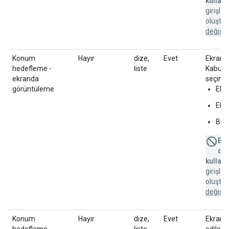
kullanı
girişle
oluştu
değişik
Konum
Hayır
dize,
Evet
Ekrand
hedefleme -
liste
Kabul e
ekranda
seçin:
görüntüleme
Ekra
Ekra
Bili
Bu 
des
kullanı
girişle
oluştu
değişik
Konum
Hayır
dize,
Evet
Ekrand