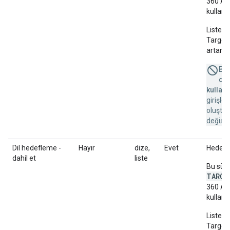
360 AP
kullanır
Liste b
Targeti
artan s
Bu 
des
kullanı
girişle
oluştu
değişik
Dil hedefleme -
Hayır
dize,
Evet
Hedefle
dahil et
liste
Bu süt
TARGE
360 AP
kullanır
Liste b
Targeti