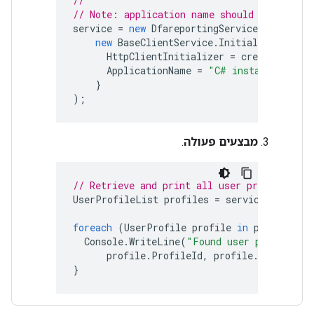
//
// Note: application name should be replac
service
=
new
DfareportingService
(
new
BaseClientService
.
Initializer
{
HttpClientInitializer
=
credential
,
ApplicationName
=
"C# installed app 
}
);
מבצעים פעולה
.
// Retrieve and print all user profiles for
UserProfileList
profiles
=
service
.
UserPro
foreach
(
UserProfile
profile
in
profiles
.
I
Console
.
WriteLine
(
"Found user profile wi
profile
.
ProfileId
,
profile
.
UserName
)
}