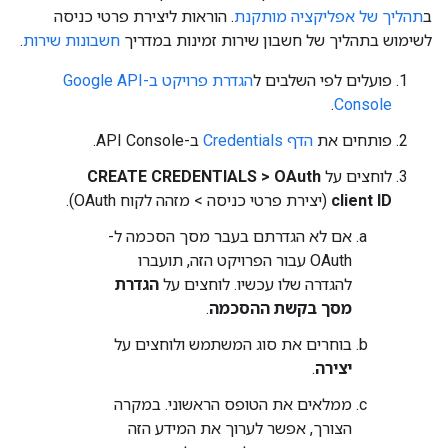
ב
תהליך של אפליקציה מותקנת
. הוראות ליצירת פרטי כניסה
לשימוש בתהליך של חשבון שירות זמינות במדריך
חשבונות שירות
.
פועלים לפי השלבים ל
הגדרת פרויקט ב-Google API
.
Console
פותחים את
הדף Credentials
ב-API Console.
לוחצים על
CREATE CREDENTIALS > OAuth
client ID
(יצירת פרטי כניסה > מזהה לקוח OAuth).
אם לא הגדרתם בעבר מסך הסכמה ל-
OAuth עבור הפרויקט הזה, תועברו
להגדרה שלו עכשיו. לוחצים על
הגדרת
מסך בקשת ההסכמה
.
בוחרים את סוג המשתמש ולוחצים על
יצירה
.
ממלאים את הטופס הראשוני. במקרה
הצורך, אפשר לערוך את המידע הזה