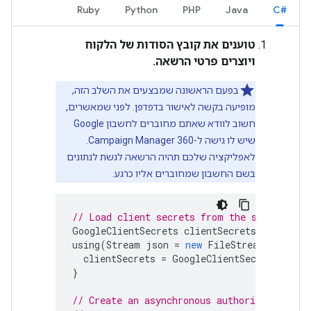
Ruby
Python
PHP
Java
C#‎
טוענים את קובץ הסודות של הלקוח
ויוצרים פרטי הרשאה.
בפעם הראשונה שמבצעים את השלב הזה,
מופיעה בקשה לאישור בדפדפן. לפני שמאשרים,
חשוב לוודא שאתם מחוברים לחשבון Google
שיש לו גישה ל-Campaign Manager 360.
לאפליקציה שלכם תהיה הרשאה לגשת לנתונים
בשם החשבון שמחוברים אליו כרגע.
// Load client secrets from the specified 
GoogleClientSecrets
clientSecrets
;
using
(
Stream
json
=
new
FileStream
(
pathToJ
clientSecrets
=
GoogleClientSecrets
.
From
}
// Create an asynchronous authorization tas