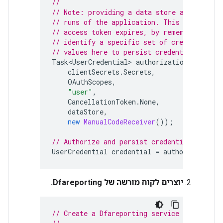
//
// Note: providing a data store allows aut
// runs of the application. This avoids pr
// access token expires, by remembering th
// identify a specific set of credentials 
// values here to persist credentials for 
Task<UserCredential>
authorizationTask
=
G
clientSecrets
.
Secrets
,
OAuthScopes
,
"user"
,
CancellationToken
.
None
,
dataStore
,
new
ManualCodeReceiver
());
// Authorize and persist credentials to the
UserCredential
credential
=
authorizationT
יוצרים לקוח מורשה של Dfareporting.
// Create a Dfareporting service object.