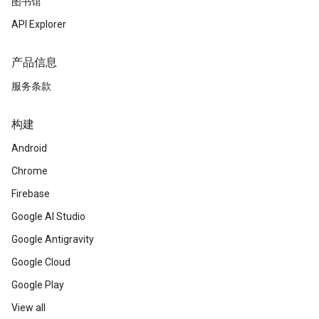
图书馆
API Explorer
产品信息
服务条款
构建
Android
Chrome
Firebase
Google AI Studio
Google Antigravity
Google Cloud
Google Play
View all