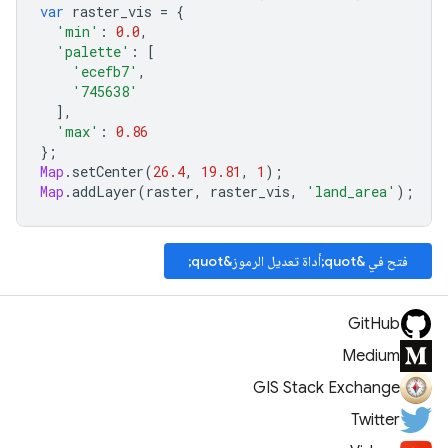
var
raster_vis
=
{
'min'
:
0.0
,
'palette'
:
[
'ecefb7'
,
'745638'
],
'max'
:
0.86
};
Map
.
setCenter
(
26.4
,
19.81
,
1
);
Map
.
addLayer
(
raster
,
raster_vis
,
'land_area'
);
فتح في &quot;أداة تعديل الرموز&quot;
GitHub
Medium
GIS Stack Exchange
Twitter