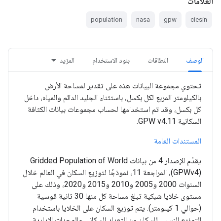
العلامات
population
nasa
gpw
ciesin
الوصف
النطاقات
بنود الاستخدام
المزيد
تحتوي مجموعة البيانات هذه على تقدير لمساحة الأرض
بالكيلومتر المربع لكل بكسل، باستثناء الجليد الدائم والمياه، داخل
كل بكسل، وقد تم استخدامها لحساب مجموعات بيانات الكثافة
السكانية GPW v4.11.
المستندات العامة
يقدّم الإصدار 4 من بيانات Gridded Population of World
(GPWv4)، المراجعة 11، نموذجًا لتوزيع السكان في العالم خلال
السنوات 2000 و2005 و2010 و2015 و2020، وذلك على
مستوى خلايا شبكية تبلغ مساحة كل منها 30 ثانية قوسية
(حوالي 1 كيلومتر). يتم توزيع السكان على الخلايا باستخدام
التوزيع النسبي للسكان من التعداد السكاني والوحدات الإدارية.