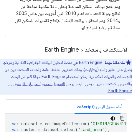
يتم جمع بيانات السكان المدخلة بأعلى دقة مكانية متاحة من
نتائج جولة التعدادات لعام 2010 التي أُجريت بين عامَي 2005
و2014. يتم استقراء بيانات الإدخال لإنتاج تقديرات للسكان لكل
سنة تم وضع نموذج لها.
الاستكشاف باستخدام Earth Engine
ملاحظة مهمة:
‫Earth Engine هي منصة لتحليل البيانات الجغرافية المكانية وعرضها
بصريًا على نطاق واسع (بيتابايت)، وذلك لتحقيق المنفعة العامة ولخدمة المستخدمين من
المؤسسات والجهات الحكومية. يمكن استخدام Earth Engine مجانًا لأغراض البحث
والتعليم والاستخدام غير الربحي. للبدء، يُرجى
التسجيل للحصول على إذن الوصول إلى
Earth Engine.
أداة تعديل الرموز (JavaScript)
var
dataset
=
ee
.
ImageCollection
(
'CIESIN/GPWv411/G
var
raster
=
dataset
.
select
(
'land_area'
);