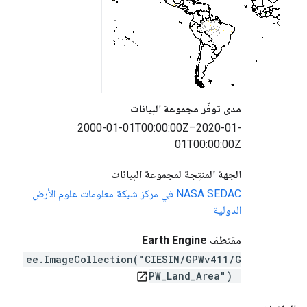
مدى توفّر مجموعة البيانات
2000-01-01T00:00:00Z–2020-01-
01T00:00:00Z
الجهة المنتِجة لمجموعة البيانات
‫NASA SEDAC في مركز شبكة معلومات علوم الأرض
الدولية
مقتطف Earth Engine
ee.ImageCollection("CIESIN/GPWv411/G
PW_Land_Area")
open_in_new