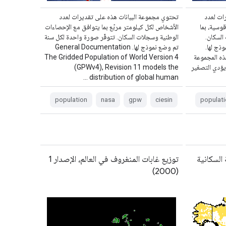
ات لعدد
تحتوي مجموعة البيانات هذه على تقديرات لعدد
شبكة تبلغ 30 ثانية قوسية، بما
الأشخاص لكل كيلومتر مربّع بما يتوافق مع الإحصاءات
السكان.
الوطنية وسجلات السكان. تتوفّر صورة واحدة لكل سنة
ذج لها.
تم وضع نموذج لها. General Documentation
هذه المجموعة
The Gridded Population of World Version 4
ّن سياسة هرمية من نوع MEAN، يؤدي التصغير
(GPWv4), Revision 11 models the
distribution of global human …
population
nasa
gpw
ciesin
populati
بكة السكانية
توزيع غابات المنغروف في العالم، الإصدار 1
(2000)