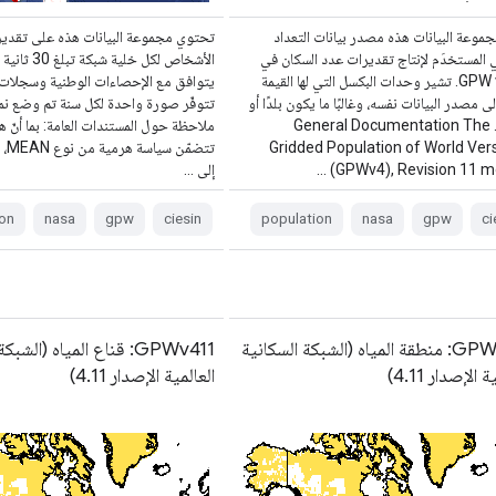
جموعة البيانات هذه مصدر بيانات التعداد
تحتوي مجموعة البيانات هذه على تقدير
 المستخدَم لإنتاج تقديرات عدد السكان في
الأشخاص لكل خلية 
GPW v4.11. تشير وحدات البكسل التي لها القيمة
يتوافق مع الإحصاءات الوطنية وسجلات 
لى مصدر البيانات نفسه، وغالبًا ما يكون بلدًا أو
تتوفّر صورة واحدة لكل سنة تم وضع نمو
منطقة. General Documentation The
ملاحظة حول المستندات العامة: بما أنّ 
Gridded Population of World Ver
تتضم
(GPWv4), Revision 11 mo
إلى …
on
nasa
gpw
ciesin
population
nasa
gpw
ci
GPWv411: منطقة المياه (الشبكة السكانية
GPWv411: قناع المياه (الش
 الإصدار 4.11)
العالمية الإصدار 4.11)