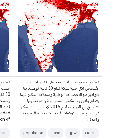
تحتوي مجموعة البيانات هذه على تقديرات لعدد
تحتوي 
الأشخاص لكل خلية شبكة تبلغ 30 ثانية قوسية، بما
حسب ال
يتوافق مع الإحصاءات الوطنية وسجلات السكان فيما
30 ث
يتعلق بالتوزيع المكاني النسبي، ولكن تم تعديلها
وسجلات
لتتطابق مع المراجعة لعام 2015 لإجمالي عدد السكان
في العالم حسب توقعات الأمم المتحدة. هناك صورة
idded
واحدة …
n of …
esin
population
nasa
gpw
ciesin