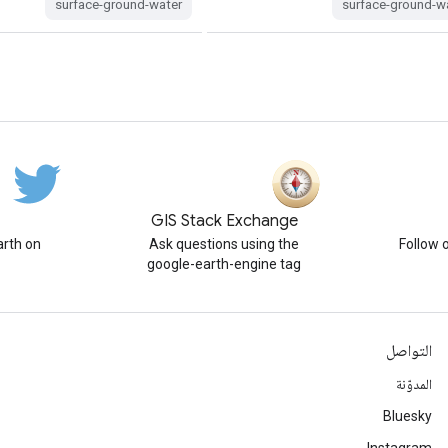
surface-ground-water
surface-ground-w
GIS Stack Exchange
rth on
Ask questions using the
Follow 
google-earth-engine tag
التواصل
المدوّنة
Bluesky