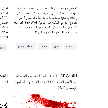
تحتوي مجموعة البيانات هذه على متوسط مساحة
تمثّل م
الوحدات المُدخَلة التي يتم إنشاء شبكات عدد السكان
السكاني
وكثافتهم منها. مستندات عامة يقدّم الإصدار 4 من
نموذج "توزيع السكان في العالم" (GPWv4)، المراجعة
نفسها إ
11، توزيع السكان في العالم خلال السنوات 2000
و2005 و2010 و2015 وما إلى ذلك.
sion 4
dels …
population
nasa
gpw
ciesin
esin
GPWv411: الكثافة السكانية غير المعدَّلة
من الأمم المتحدة (الشبكة السكانية العالمية
العالمية
الإصدار 4.11)