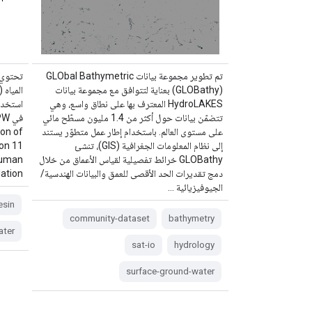
تم تطوير مجموعة بيانات GLObal Bathymetric
تحتوي 
(GLOBathy) بعناية لتتوافق مع مجموعة بيانات
المياه 
HydroLAKES المعترف بها على نطاق واسع، وهي
استخدام
تتضمّن بيانات حول أكثر من 1.4 مليون مسطّح مائي
على مستوى العالم. باستخدام إطار عمل متطوّر يستند
on of
إلى نظام المعلومات الجغرافية (GIS)، تنشئ
ion 11
GLOBathy خرائط تفصيلية لقياس الأعماق من خلال
 human
دمج تقديرات الحد الأقصى للعمق والبيانات الهندسية/
tion …
الجيوفيزيائية …
esin
community-dataset
bathymetry
ater
sat-io
hydrology
surface-ground-water