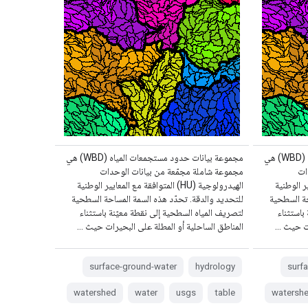
مجموعة بيانات حدود مستجمعات المياه (WBD) هي
مجموعة بيانات حدود مستجمعات المياه (WBD) هي
ات
مجموعة شاملة مجمّعة من بيانات الوحدات
لمعايير الوطنية
الهيدرولوجية (HU) المتوافقة مع المعايير الوطنية
حة السطحية
للتحديد والدقة. تحدّد هذه السمة المساحة السطحية
باستثناء
لتصريف المياه السطحية إلى نقطة معيّنة باستثناء
رات حيث …
المناطق الساحلية أو المطلة على البحيرات حيث …
surface-ground-water
hydrology
surf
watershed
water
usgs
table
watersh