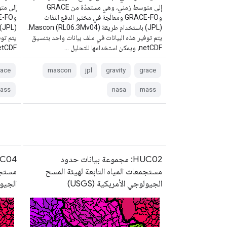
إلى متوسط زمني، وهي مستمدّة من GRACE
وGRACE-FO ومعالَجة في مختبر الدفع النفاث
(JPL) باستخدام طريقة Mascon (RL06.3Mv04).
يتم توفير هذه البيانات في ملف بيانات واحد بتنسيق
يتم توف
netCDF، ويمكن استخدامها للتحليل …
netCDF، ويمكن استخدامها 
race
mascon
jpl
gravity
grace
ass
nasa
mass
HUC02: مجموعة بيانات حدود
مستجمعات المياه التابعة لهيئة المسح
مستجمع
الجيولوجي الأمريكية (USGS)
الجيول