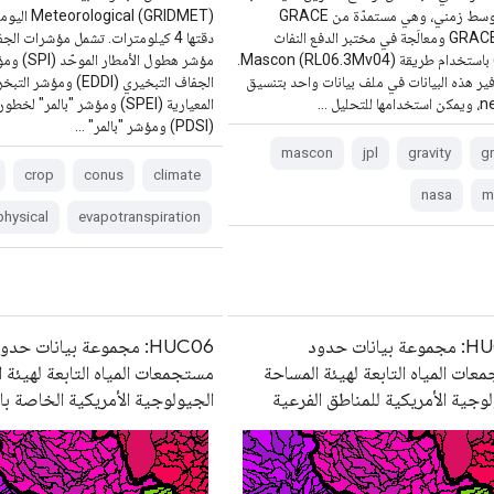
إلى متوسط زمني، وهي مستمدّة من GRACE
gical (GRIDMET
وGRACE-FO ومعالَجة في مختبر الدفع النفاث
دقتها 4 كيلومترات. تشمل مؤشرات الجف
(JPL) باستخدام طريقة Mascon (RL06.3Mv04).
مؤشر هطول الأم
ير هذه البيانات في ملف بيانات واحد بتنسيق
الجفاف التبخيري (EDDI) ومؤ
للتحليل …
المعيارية (SPEI) ومؤشر "بالمر" ل
(PDSI) ومؤشر "بالمر" …
mascon
jpl
gravity
g
crop
conus
climate
nasa
m
hysical
evapotranspiration
‫HUC04: مجموعة بيانات حدود
HUC06: مجموعة بيانات حدو
ات المياه التابعة لهيئة المساحة
مستجمعات المياه التابعة لهيئة 
وجية الأمريكية للمناطق الفرعية
الجيولوجية الأمريكية الخاصة ب