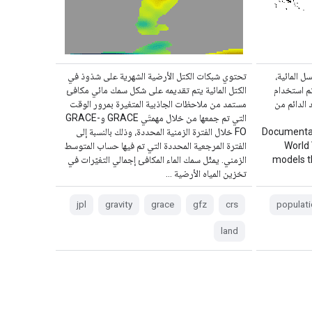
ل المائية،
تحتوي شبكات الكتل الأرضية الشهرية على شذوذ في
تم استخدام
الكتل المائية يتم تقديمه على شكل سمك مائي مكافئ
د الدائم من
مستمد من ملاحظات الجاذبية المتغيرة بمرور الوقت
التي تم جمعها من خلال مهمتَي GRACE وGRACE-
Documentat
FO خلال الفترة الزمنية المحددة، وذلك بالنسبة إلى
World 
الفترة المرجعية المحددة التي تم فيها حساب المتوسط
models t
الزمني. يمثّل سمك الماء المكافئ إجمالي التغيّرات في
تخزين المياه الأرضية …
jpl
gravity
grace
gfz
crs
populati
land