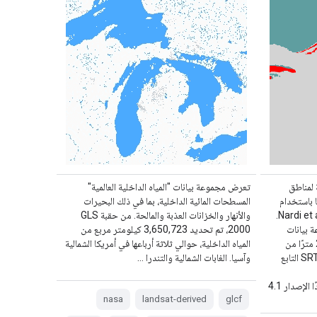
ت نقطية لمناطق
تعرض مجموعة بيانات "المياه الداخلية العالمية"
 باستخدام
المسطحات المائية الداخلية، بما في ذلك البحيرات
أسلوب جيومورفولوجي معروض في Nardi et al.
والأنهار والخزانات العذبة والمالحة. من حقبة GLS
وعة بيانات
2000، تم تحديد 3,650,723 كيلومتر مربع من
السهول الفيضية التي تبلغ مساحتها 250 مترًا من
المياه الداخلية، حوالي ثلاثة أرباعها في أمريكا الشمالية
خلال معالجة نموذج الارتفاع الرقمي SRTM التابع
وآسيا. الغابات الشمالية والتندرا …
http://srtm.csi.cgiar.org/، وتحديدًا الإصدار 4.1
nasa
landsat-derived
glcf