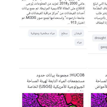
Meteorolo) اليومية التي تبلغ
عامَي 2000 و2018. لمزيد من المعلومات، يُرجى
اف المقدَّمة
الاطّلاع على المقالة الأكاديمية المرتبطة. تم جمع بيانات
طار الموحّد (SPI) ومؤشر طلب
أحداث الفيضانات من "مركز مراقبة الفيضانات في
شر التبخر بالترسبات
جامعة دارتموث" واستخدامها لجمع صور MODIS. تم
خطورة الجفاف
اختيار 913 …
فيضان
سطح
مياه سطحية وجوفية
drought
مياه
geop
د
HUC08: مجموعة بيانات حدود
المساحة
مستجمعات المياه التابعة لهيئة المساحة
الأحواض
الجيولوجية الأمريكية (USGS) الخاصة
بالأحواض الفرعية