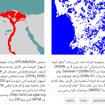
جموعة البيانات هذه على بيانات "نطاق المياه
تتضمّن GFPLAIN250m بيانا
السطحية الديناميكي" من المستوى 3 من OPERA
السهول الفيضية على الأرض تم تحديدها
والمستمدّة من Sentinel-1 (DSWX-S1). توفّر
مجموعة بيانات DSWx-S1 خرائط جغرافية شبه
(2006 و2018). يتم استخلاص مجم
لمساحة المياه السطحية على الأرض بدقة مكانية
تبلغ 30 مترًا على نظام شبكة "نظام الإحداثيات
ل تكرار زمني بين …
لوكالة ناسا والذي تم جمعه من
من SRTM الذي يبلغ 250 مترًا …
opera
nasa
geophys