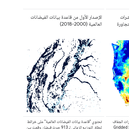
GRID: مؤشرات
الإصدار الأول من قاعدة بيانات الفيضانات
تجاورة
العالمية (2000-2018)
ات الجفاف
تحتوي "قاعدة بيانات الفيضانات العالمية" على خرائط
بيانات Gridded Surface
لنطاق التوزيع الزماني لـ 913 حدث فيضان وقعت بين