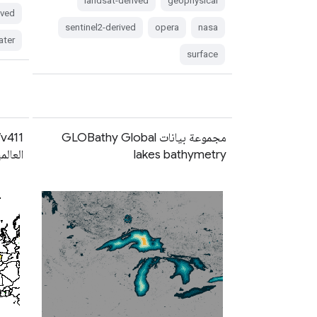
landsat-derived
geophysical
ived
sentinel2-derived
opera
nasa
ater
surface
مجموعة بيانات GLOBathy Global
lakes bathymetry
العالمية