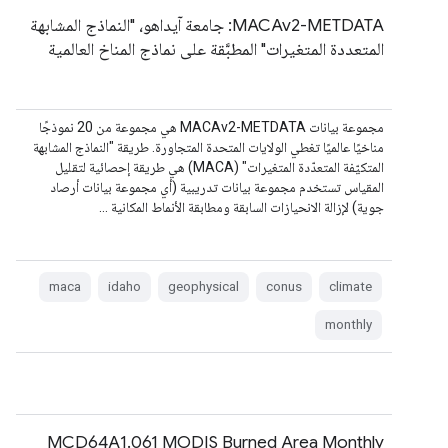
‫MACAv2-METDATA: جامعة آيداهو، "النماذج المشابهة
المتعددة المتغيرات" المطبَّقة على نماذج المناخ العالمية
مجموعة بيانات MACAv2-METDATA هي مجموعة من 20 نموذجًا
مناخيًا عالميًا تغطي الولايات المتحدة المتجاورة. طريقة "النماذج المشابهة
المتكيّفة المتعدّدة المتغيرات" (MACA) هي طريقة إحصائية لتقليل
المقياس تستخدم مجموعة بيانات تدريبية (أي مجموعة بيانات أرصاد
جوية) لإزالة الانحيازات السابقة ومطابقة الأنماط المكانية …
maca
idaho
geophysical
conus
climate
monthly
MCD64A1.061 MODIS Burned Area Monthly