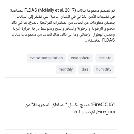
تم تصميم مجموعة بيانات FLDAS (McNally et al. 2017) للمساعدة
في تقييمات الأمن الغذائي في البلدان النامية التي تفتقر إلى البيانات.
يتضمّن معلومات عن العديد من المتغيّرات المرتبطة بالمناخ، بما في ذلك
محتوى الرطوبة والرطوبة والتبخّر والنتح ومتوسط درجة حرارة التربة
ومعدل الهطول الإجمالي وما إلى ذلك. هناك العديد من مجموعات بيانات
FLDAS المختلفة؛ …
evapotranspiration
cryosphere
climate
monthly
ldas
humidity
‫FireCCI51: منتج بكسل "المناطق المحروقة" من
Fire_cci، الإصدار 5.1