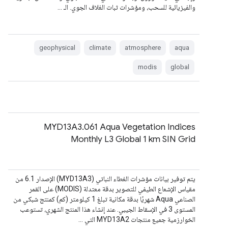
والفيزيائية للسحب، ومؤشرات ثبات الغلاف الجوي. الـ …
geophysical
climate
atmosphere
aqua
modis
global
MYD13A3.061 Aqua Vegetation Indices
Monthly L3 Global 1 km SIN Grid
يتم توفير بيانات مؤشرات الغطاء النباتي (MYD13A3) الإصدار 6.1 من
مقياس الإشعاع الطيفي للتصوير بدقة معتدلة (MODIS) على القمر
الصناعي Aqua شهريًا بدقة مكانية تبلغ 1 كيلومتر (كم) كمنتج شبكي من
المستوى 3 في الإسقاط الجيبي. عند إنشاء هذا المنتج الشهري، تستوعب
الخوارزمية جميع منتجات MYD13A2 التي …