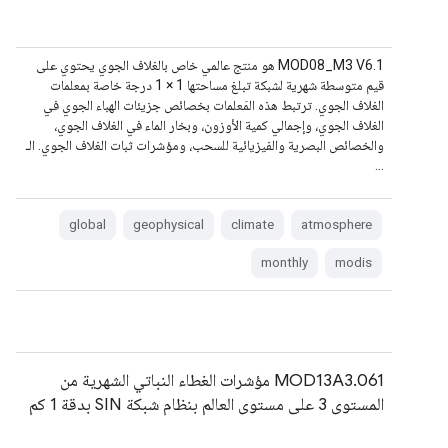
‫MOD08_M3 V6.1 هو منتج عالمي خاص بالغلاف الجوي يحتوي على
قيم متوسطة شهرية لشبكة تبلغ مساحتها 1 × 1 درجة خاصة بمعلمات
الغلاف الجوي. ترتبط هذه المَعلمات بخصائص جزيئات الهباء الجوي في
الغلاف الجوي، وإجمالي كمية الأوزون، وبخار الماء في الغلاف الجوي،
والخصائص البصرية والفيزيائية للسحب، ومؤشرات ثبات الغلاف الجوي. الـ
…
global
geophysical
climate
atmosphere
monthly
modis
MOD13A3.061 مؤشرات الغطاء النباتي الشهرية من
المستوى 3 على مستوى العالم بنظام شبكة SIN بدقة 1 كم