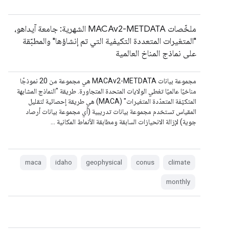
ملخّصات MACAv2-METDATA الشهرية: جامعة آيداهو،
"المتغيرات المتعددة التكيفية التي تم إنشاؤها" والمطبّقة
على نماذج المناخ العالمية
مجموعة بيانات MACAv2-METDATA هي مجموعة من 20 نموذجًا
مناخيًا عالميًا تغطي الولايات المتحدة المتجاورة. طريقة "النماذج المشابهة
المتكيّفة المتعدّدة المتغيرات" (MACA) هي طريقة إحصائية لتقليل
المقياس تستخدم مجموعة بيانات تدريبية (أي مجموعة بيانات أرصاد
جوية) لإزالة الانحيازات السابقة ومطابقة الأنماط المكانية …
maca
idaho
geophysical
conus
climate
monthly