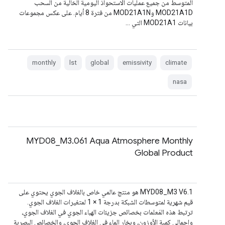
المتوسط من جميع عمليات الاستحواذ اليومية الخالية من السحب
MOD21A1D وMOD21A1N من فترة 8 أيام. على عكس مجموعات
بيانات MOD21A1 التي …
monthly
lst
global
emissivity
climate
nasa
MYD08_M3.061 Aqua Atmosphere Monthly
Global Product
‫MYD08_M3 V6.1 هو منتج عالمي خاص بالغلاف الجوي يحتوي على
قيم شهرية لمتوسطات الشبكة بدرجة 1 × 1 لمتغيرات الغلاف الجوي.
ترتبط هذه المَعلمات بخصائص جزيئات الهباء الجوي في الغلاف الجوي،
وإجمالي كمية الأوزون، وبخار الماء في الغلاف الجوي، والخصائص البصرية