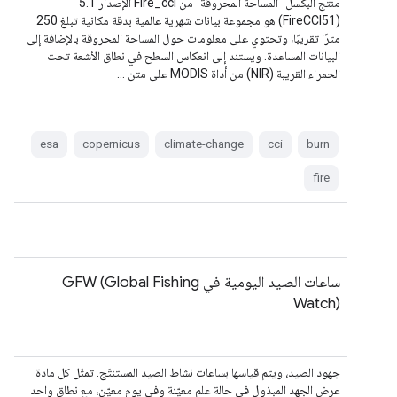
منتج البكسل "المساحة المحروقة" من Fire_cci الإصدار 5.1
(FireCCI51) هو مجموعة بيانات شهرية عالمية بدقة مكانية تبلغ 250
مترًا تقريبًا، وتحتوي على معلومات حول المساحة المحروقة بالإضافة إلى
البيانات المساعدة. ويستند إلى انعكاس السطح في نطاق الأشعة تحت
الحمراء القريبة (NIR) من أداة MODIS على متن …
esa
copernicus
climate-change
cci
burn
fire
ساعات الصيد اليومية في GFW (Global Fishing
Watch)
جهود الصيد، ويتم قياسها بساعات نشاط الصيد المستنتَج. تمثّل كل مادة
عرض الجهد المبذول في حالة علم معيّنة وفي يوم معيّن، مع نطاق واحد