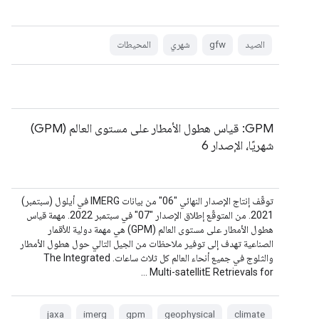
الصيد
gfw
شهري
المحيطات
‫GPM: قياس هطول الأمطار على مستوى العالم (GPM)
شهريًا، الإصدار 6
توقّف إنتاج الإصدار النهائي "06" من بيانات IMERG في أيلول (سبتمبر)
2021. من المتوقّع إطلاق الإصدار "07" في سبتمبر 2022. مهمة قياس
هطول الأمطار على مستوى العالم (GPM) هي مهمة دولية للأقمار
الصناعية تهدف إلى توفير ملاحظات من الجيل التالي حول هطول الأمطار
والثلوج في جميع أنحاء العالم كل ثلاث ساعات. The Integrated
Multi-satellitE Retrievals for …
jaxa
imerg
gpm
geophysical
climate