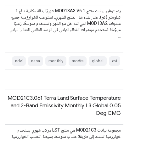
يتم توفير بيانات منتج MOD13A3 V6.1 شهريًا بدقة مكانية تبلغ 1
كيلومتر (كم). عند إنشاء هذا المنتج الشهري، تستوعب الخوارزمية جميع
منتجات MOD13A2 التي تتداخل مع الشهر وتستخدم متوسطًا زمنيًا
مرجّحًا. تُستخدم مؤشرات الغطاء النباتي في الرصد العالمي للغطاء النباتي
…
ndvi
nasa
monthly
modis
global
evi
MOD21C3.061 Terra Land Surface Temperature
and 3-Band Emissivity Monthly L3 Global 0.05
Deg CMG
مجموعة بيانات MOD21C3 هي منتج LST مركب شهري يستخدم
خوارزمية تستند إلى طريقة حساب متوسط بسيطة. تحسب الخوارزمية