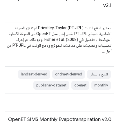
v2.1
مختبر الدفع النفاث Priestley-Taylor (PT-JPL) لم تتغيّر الصيغة
الأساسية لنموذج PT-JPL ضمن إطار عمل OpenET عن الصيغة الأصلية
الموضّحة بالتفصيل في Fisher et al. (2008). ومع ذلك، تم إجراء
تحسينات وتعديلات على مدخلات النموذج ودمج الوقت في PT-JPL من
أجل …
النتح والتبخّر
gridmet-derived
landsat-derived
publisher-dataset
openet
monthly
OpenET SIMS Monthly Evapotranspiration v2.0