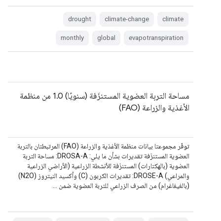
drought
climate-change
climate
monthly
global
evapotranspiration
مساحة التربة العضوية المستنزَفة (سنويًا) 1.0 من منظمة
الأغذية والزراعة (FAO)
توفّر مجموعتا بيانات منظمة الأغذية والزراعة (FAO) المرتبطتان بالتربة
العضوية المستنزَفة تقديرات بشأن ما يلي: DROSA-A: مساحة التربة
العضوية (بالهكتارات) المستنزَفة للأنشطة الزراعية (الأراضي الزراعية
والمراعي) DROSE-A: تقديرات الكربون (C) وأكسيد النيتروز (N2O)
(بالغيغاغرام) من الصرف الزراعي للتربة العضوية ضمن …