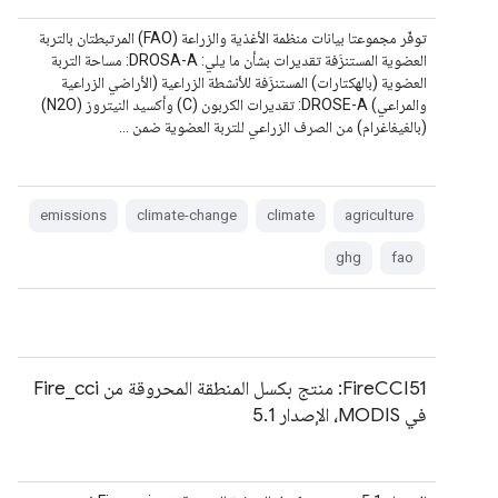
توفّر مجموعتا بيانات منظمة الأغذية والزراعة (FAO) المرتبطتان بالتربة
العضوية المستنزَفة تقديرات بشأن ما يلي: DROSA-A: مساحة التربة
العضوية (بالهكتارات) المستنزَفة للأنشطة الزراعية (الأراضي الزراعية
والمراعي) DROSE-A: تقديرات الكربون (C) وأكسيد النيتروز (N2O)
(بالغيغاغرام) من الصرف الزراعي للتربة العضوية ضمن …
emissions
climate-change
climate
agriculture
ghg
fao
‫FireCCI51: منتج بكسل المنطقة المحروقة من Fire_cci
في MODIS، الإصدار 5.1