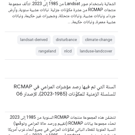
الشمالية باستخدام صور Landsat من 1985 إلى 2023. تتألف مجموعة
منتجات RCMAP من عشرة مكوّنات جزئية: نباتات عشبية سنوية، وأرض
جرداء، ونباتات عشبية، ونباتات متحللة، وشجيرات غير حكيمة، ونباتات
عشبية معمرة، ونباتات حكيمة، …
landsat-derived
disturbance
climate-change
rangeland
nlcd
landuse-landcover
السنة التي تم فيها رصد مؤشرات المراعي في RCMAP
للسلسلة الزمنية للمكوّنات (1985-2023)، الإصدار 06
تتضمّن هذه المجموعة منتجات RCMAP السنوية من 1985 إلى 2023.
تحدّد مجموعة بيانات RCMAP (تقييم ورصد حالة المراعي وتوقّعها)
النسبة المئوية للغطاء النباتي لمكوّنات المراعي في جميع أنحاء غرب أمريكا