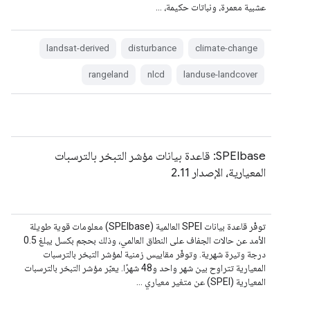
عشبية معمرة، ونباتات حكيمة، …
landsat-derived
disturbance
climate-change
rangeland
nlcd
landuse-landcover
‫SPEIbase: قاعدة بيانات مؤشر التبخر بالترسبات
المعيارية، الإصدار 2.11
توفّر قاعدة بيانات SPEI العالمية (SPEIbase) معلومات قوية طويلة
الأمد عن حالات الجفاف على النطاق العالمي، وذلك بحجم بكسل يبلغ 0.5
درجة وتيرة شهرية. وتوفّر مقاييس زمنية لمؤشر التبخر بالترسبات
المعيارية تتراوح بين شهر واحد و48 شهرًا. يعبّر مؤشر التبخر بالترسبات
المعيارية (SPEI) عن متغير معياري …