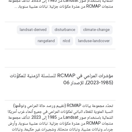
الشمالية باستخدام صور Landsat من 1985 إلى 2023. تتألف مجموعة
منتجات RCMAP من عشرة مكوّنات جزئية: نباتات عشبية سنوية، …
landsat-derived
disturbance
climate-change
rangeland
nlcd
landuse-landcover
مؤشرات المراعي في RCMAP للسلسلة الزمنية للمكوّنات
(1985-2023)، الإصدار 06
تحدّد مجموعة بيانات RCMAP (تقييم ورصد حالة المراعي وتوقّعها)
النسبة المئوية للغطاء النباتي لمكوّنات المراعي في جميع أنحاء غرب أمريكا
الشمالية باستخدام صور Landsat من 1985 إلى 2023. تتألف مجموعة
منتجات RCMAP من عشرة مكوّنات جزئية: نباتات عشبية سنوية، وأرض
جرداء، ونباتات عشبية، ونباتات متحللة، وشجيرات غير حكيمة، ونباتات