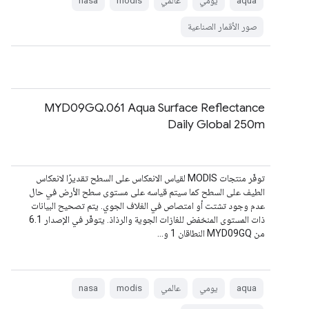
aqua
يومي
عالمي
modis
nasa
صور الأقمار الصناعية
MYD09GQ.061 Aqua Surface Reflectance
Daily Global 250m
توفّر منتجات MODIS لقياس الانعكاس على السطح تقديرًا لانعكاس
الطيف على السطح كما سيتم قياسه على مستوى سطح الأرض في حال
عدم وجود تشتت أو امتصاص في الغلاف الجوي. يتم تصحيح البيانات
ذات المستوى المنخفض للغازات الجوية والرذاذ. يتوفّر في الإصدار 6.1
من MYD09GQ النطاقان 1 و…
aqua
يومي
عالمي
modis
nasa