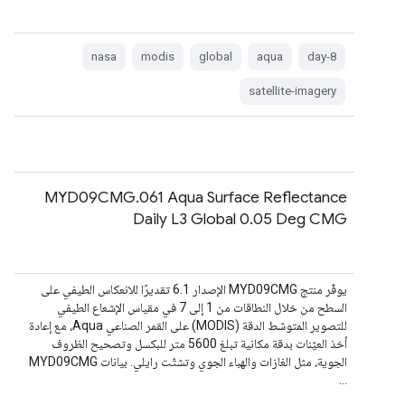
nasa
modis
global
aqua
8-day
satellite-imagery
MYD09CMG.061 Aqua Surface Reflectance
Daily L3 Global 0.05 Deg CMG
يوفّر منتج MYD09CMG الإصدار 6.1 تقديرًا للانعكاس الطيفي على
السطح من خلال النطاقات من 1 إلى 7 في مقياس الإشعاع الطيفي
للتصوير المتوسّط الدقة (MODIS) على القمر الصناعي Aqua، مع إعادة
أخذ العيّنات بدقة مكانية تبلغ 5600 متر للبكسل وتصحيح الظروف
الجوية، مثل الغازات والهباء الجوي وتشتّت رايلي. بيانات MYD09CMG
…