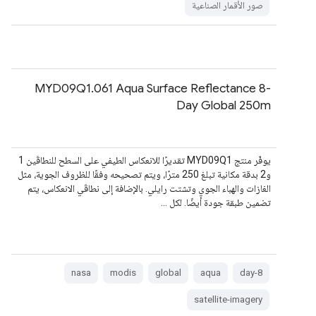
صور الأقمار الصناعية
MYD09Q1.061 Aqua Surface Reflectance 8-
Day Global 250m
يوفّر منتج MYD09Q1 تقديرًا للانعكاس الطيفي على السطح للنطاقَين 1
و2 بدقة مكانية تبلغ 250 مترًا، ويتم تصحيحه وفقًا للظروف الجوية، مثل
الغازات والهباء الجوي وتشتت رايلي. بالإضافة إلى نطاقَي الانعكاس، يتم
تضمين طبقة جودة أيضًا. لكل …
nasa
modis
global
aqua
8-day
satellite-imagery