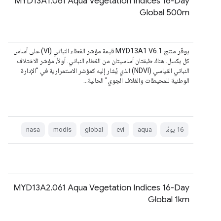
MYD13A1.061 Aqua Vegetation Indices 16-Day
Global 500m
يوفّر منتج MYD13A1 V6.1 قيمة مؤشر الغطاء النباتي (VI) على أساس
كل بكسل. هناك طبقتان أساسيتان من الغطاء النباتي. أولاً، مؤشر الاختلاف
النباتي القياسي (NDVI) الذي يُشار إليه كمؤشر الاستمرارية في "الإدارة
الوطنية للمحيطات والغلاف الجوي" الحالية…
‫16 يومًا
aqua
evi
global
modis
nasa
MYD13A2.061 Aqua Vegetation Indices 16-Day
Global 1km