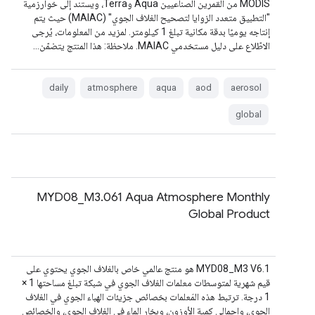
MODIS من القمرين الصناعيين Aqua وTerra، ويستند إلى خوارزمية
"التطبيق متعدد الزوايا لتصحيح الغلاف الجوي" (MAIAC) حيث يتم
إنتاجه يوميًا بدقة مكانية تبلغ 1 كيلومتر. لمزيد من المعلومات، يُرجى
الاطّلاع على دليل مستخدمي MAIAC. ملاحظة: هذا المنتج يتضمّن…
daily
atmosphere
aqua
aod
aerosol
global
MYD08_M3.061 Aqua Atmosphere Monthly
Global Product
‫MYD08_M3 V6.1 هو منتج عالمي خاص بالغلاف الجوي يحتوي على
قيم شهرية لمتوسطات معلمات الغلاف الجوي في شبكة تبلغ مساحتها 1 ×
1 درجة. ترتبط هذه المَعلمات بخصائص جزيئات الهباء الجوي في الغلاف
الجوي، وإجمالي كمية الأوزون، وبخار الماء في الغلاف الجوي، والخصائص