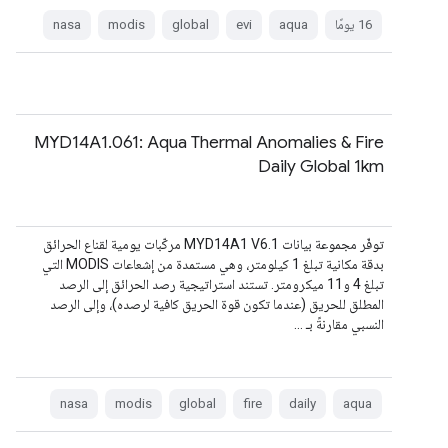
‫16 يومًا
aqua
evi
global
modis
nasa
MYD14A1.061: Aqua Thermal Anomalies & Fire
Daily Global 1km
توفّر مجموعة بيانات MYD14A1 V6.1 مركّبات يومية لقناع الحرائق
بدقة مكانية تبلغ 1 كيلومتر، وهي مستمدة من إشعاعات MODIS التي
تبلغ 4 و11 ميكرومتر. تستند استراتيجية رصد الحرائق إلى الرصد
المطلق للحريق (عندما تكون قوة الحريق كافية لرصده)، وإلى الرصد
النسبي مقارنةً بـ …
nasa
modis
global
fire
daily
aqua