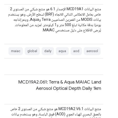
منتج البيانات MCD19A1 الإصدار 6.1 هو منتج شبكي من المستوى 2
خاص بعامل الانعكاس الثنائي الاتجاه (BRF) لسطح الأرض، وهو يستخدم
بيانات MODIS من القمرين الصناعيين Terra وAqua، ويتم إنتاجه
يوميًا بدقة مكانية تبلغ 500 متر و1 كيلومتر. لمزيد من المعلومات،
يُرجى الاطّلاع على دليل مستخدمي MAIAC.
maiac
global
daily
aqua
aod
aerosol
MCD19A2.061: Terra & Aqua MAIAC Land
Aerosol Optical Depth Daily 1km
منتج البيانات MCD19A2 V6.1 هو منتج شبكي من المستوى 2 خاص
بالعمق البصري للهباء الجوي (AOD) فوق اليابسة، وهو يستخدم بيانات