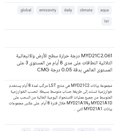
global
emissivity
daily
climate
aqua
lst
MYD21C2.061 درجة حرارة سطح الأرض والانبعاثية
الثلاثية النطاقات على مدى 8 أيام من المستوى 3 على
المستوى العالمي بدقة 0.05 درجة CMG
مجموعة بيانات MYD21C2 هي منتج LST مركّب لمدة 8 أيام يستخدم
خوارزمية تستند إلى طريقة حساب متوسط بسيطة. تحسب الخوارزمية
المتوسط من جميع عمليات الاستحواذ اليومية الخالية من السحب على
MYD21A1D وMYD21A1N خلال فترة 8 أيام. على عكس مجموعات
بيانات MYD21A1 التي …