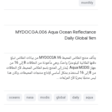
monthly
MYDOCGA.006 Aqua Ocean Reflectance
Daily Global 1km
يتألف منتج انعكاس المحيط MYDOCGA V6 من بيانات انعكاس تبلغ
دقتها المكانية كيلومترًا واحدًا، وهي مأخوذة من النطاقات 8 إلى 16 من
جهاز Aqua MODIS. يُشار إلى المنتج باسم انعكاس المحيط، لأنّ النطاقات
من 8 إلى 16 تُستخدَم بشكل أساسي لإنتاج منتجات المحيطات، ولكن هذا
ليس منتجًا بحريًا لأنّ المربّعات …
oceans
nasa
modis
global
daily
aqua