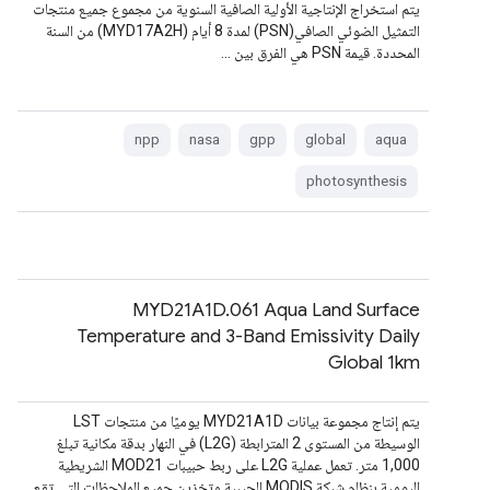
يتم استخراج الإنتاجية الأولية الصافية السنوية من مجموع جميع منتجات
التمثيل الضوئي الصافي(PSN) لمدة 8 أيام (MYD17A2H) من السنة
المحددة. قيمة PSN هي الفرق بين …
npp
nasa
gpp
global
aqua
photosynthesis
MYD21A1D.061 Aqua Land Surface
Temperature and 3-Band Emissivity Daily
Global 1km
يتم إنتاج مجموعة بيانات MYD21A1D يوميًا من منتجات LST
الوسيطة من المستوى 2 المترابطة (L2G) في النهار بدقة مكانية تبلغ
1,000 متر. تعمل عملية L2G على ربط حبيبات MOD21 الشريطية
اليومية بنظام شبكة MODIS الجيبية وتخزين جميع الملاحظات التي تقع