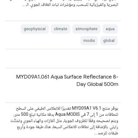
البصرية والفيزيائية للسحب، ومؤشرات ثبات الغلاف الجوي. الـ …
geophysical
climate
atmosphere
aqua
modis
global
MYD09A1.061 Aqua Surface Reflectance 8-
Day Global 500m
يوفّر منتج MYD09A1 V6.1 تقديرًا للانعكاس الطيفي على السطح
للنطاقات من 1 إلى 7 في Aqua MODIS بدقة مكانية تبلغ 500 متر،
ويتم تصحيحه وفقًا للظروف الجوية، مثل الغازات والهباء الجوي وتشتُّت
رايلي. بالإضافة إلى نطاقات الانعكاس السبعة، هناك طبقة جودة وأربع
طبقات للرصد …