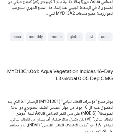
الصناعي Aqua شهريًا بدقة مكانية تبلغ 1 كيلومتر (كم) كمنتج شبكي من
المستوى 3 في الإسقاط الجيبي. عند إنشاء هذا المنتج الشهري، تستوعب
الخوارزمية جميع منتجات MYD13A2 التي …
nasa
monthly
modis
global
evi
aqua
MYD13C1.061: Aqua Vegetation Indices 16-Day
L3 Global 0.05 Deg CMG
يوفّر منتج "مؤشرات الغطاء النباتي" (MYD13C1) الإصدار 6.1 الذي يتم
الحصول عليه كل 16 يومًا من جهاز "مقياس الطيف التصويري ذو الدقة
المتوسطة" (MODIS) على متن القمر الصناعي Aqua قيمة "مؤشر
الغطاء النباتي" (VI) لكل بكسل. هناك طبقتان أساسيتان من الغطاء النباتي.
المؤشر الأول هو "مؤشر الاختلاف النباتي القياسي" (NDVI)، الذي يحافظ
على الاستمرارية مع …