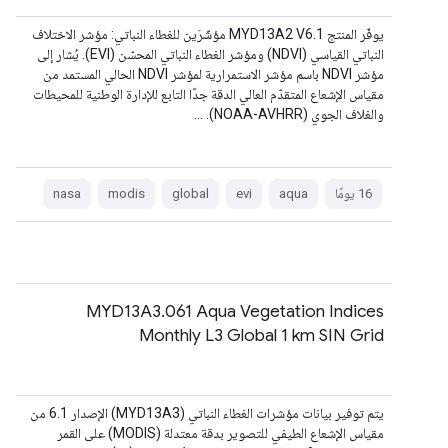
يوفّر المنتج MYD13A2 V6.1 مؤشّرَين للغطاء النباتي: مؤشر الاختلاف
النباتي القياسي (NDVI) ومؤشر الغطاء النباتي المحسّن (EVI). يُشار إلى
مؤشر NDVI باسم مؤشر الاستمرارية لمؤشر NDVI الحالي المستمد من
مقياس الإشعاع المتقدّم العالي الدقة جدًا التابع للإدارة الوطنية للمحيطات
والغلاف الجوي (NOAA-AVHRR). …
‫16 يومًا
aqua
evi
global
modis
nasa
MYD13A3.061 Aqua Vegetation Indices
Monthly L3 Global 1 km SIN Grid
يتم توفير بيانات مؤشرات الغطاء النباتي (MYD13A3) الإصدار 6.1 من
مقياس الإشعاع الطيفي للتصوير بدقة معتدلة (MODIS) على القمر