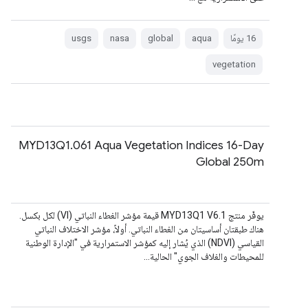
‫16 يومًا
aqua
global
nasa
usgs
vegetation
MYD13Q1.061 Aqua Vegetation Indices 16-Day
Global 250m
يوفّر منتج MYD13Q1 V6.1 قيمة مؤشر الغطاء النباتي (VI) لكل بكسل.
هناك طبقتان أساسيتان من الغطاء النباتي. أولاً، مؤشر الاختلاف النباتي
القياسي (NDVI) الذي يُشار إليه كمؤشر الاستمرارية في "الإدارة الوطنية
للمحيطات والغلاف الجوي" الحالية…