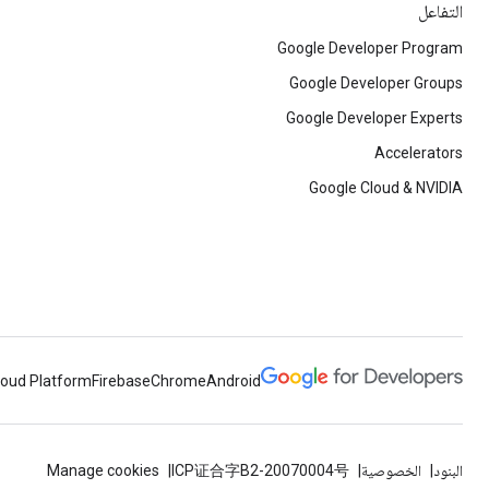
التفاعل
Google Developer Program
Google Developer Groups
Google Developer Experts
Accelerators
Google Cloud & NVIDIA
loud Platform
Firebase
Chrome
Android
البنود
الخصوصية
ICP证合字B2-20070004号
Manage cookies