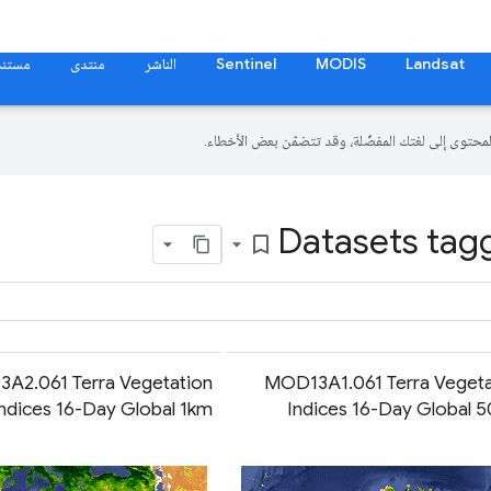
Landsat
MODIS
Sentinel
الناشر
منتدى
مستند
Datasets tagg
bookmark_border
A2.061 Terra Vegetation
MOD13A1.061 Terra Vegeta
ndices 16-Day Global 1km
Indices 16-Day Global 