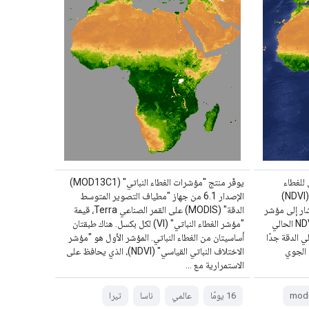
MO مؤشّرَين للغطاء
يوفّر منتج "مؤشرات الغطاء النباتي" (MOD13C1)
النباتي: مؤشر الاختلاف النباتي القياسي (NDVI)
الإصدار 6.1 من جهاز "مطياف التصوير المتوسط
 النباتي المحسّن (EVI). يُشار إلى مؤشر
الدقة" (MODIS) على القمر الصناعي Terra، قيمة
NDVI باسم مؤشر الاستمرارية لمؤشر NDVI الحالي
"مؤشر الغطاء النباتي" (VI) لكل بكسل. هناك طبقتان
ي الدقة جدًا
أساسيتان من الغطاء النباتي. المؤشر الأول هو "مؤشر
 الجوي
الاختلاف النباتي القياسي" (NDVI)، الذي يحافظ على
الاستمرارية مع …
mod
‫16 يومًا
عالمي
ناسا
تيرا