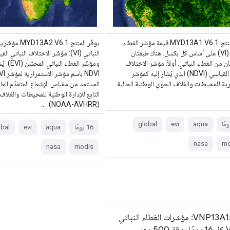
يوفّر منتج MYD13A1 V6.1 قيمة مؤشر الغطاء
يوفّر المنتج A2 V6.1
النباتي (VI) على أساس كل بكسل. هناك طبقتان
ن من الغطاء النباتي. أولاً، مؤشر الاختلاف
ومؤشّر الغطا
النباتي القياسي (NDVI) الذي يُشار إليه كمؤشر
ية للمحيطات والغلاف الجوي الوطنية الحالية…
المستمد من مقياس الإشعاع المتقدّم العال
التابع للإدارة الوطنية للمحيطات والغلاف
(NOAA-AVHRR). …
global
evi
aqua
‫16 يومًا
aqua
evi
bal
nasa
mo
nasa
modis
VNP13A1.002: مؤشرات الغطاء النباتي
50 متر