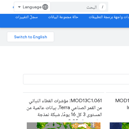
/
ات واجهة برمجة التطبيقات
حالة مجموعة البيانات
سجلّ التغييرات
MOD13
MOD13C1.061: مؤشرات الغطاء النباتي
I
من القمر الصناعي Terra، بيانات عالمية من
المستوى 3 كل 16 يومًا، شبكة نمذجة
مناخية بدقة 0.05 درجة