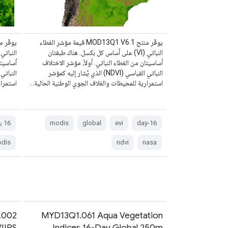
يوفّر منتج MOD13Q1 V6.1 قيمة مؤشر الغطاء
النباتي (VI) على أساس كل بكسل. هناك طبقتان
أساسيتان من الغطاء النباتي. أولاً، مؤشر الاختلاف
أساسيتا
النباتي القياسي (NDVI) الذي يُشار إليه كمؤشر
استمرارية للمحيطات والغلاف الجوي الوطنية الحالية…
استمرار
16-day
evi
global
modis
‫16 يومًا
dis
ndvi
nasa
MYD13Q1.061 Aqua Vegetation
Indices 16-Day Global 250m
VIIRS كل 16 يومًا بدقة 0