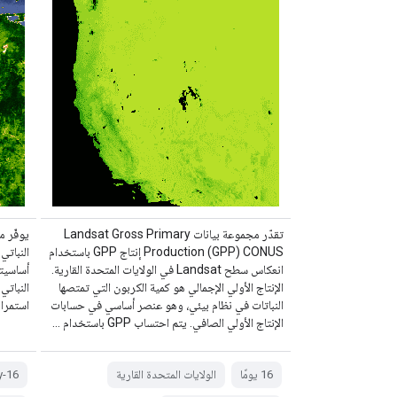
تقدّر مجموعة بيانات Landsat Gross Primary
Production (GPP) CONUS إنتاج GPP باستخدام
انعكاس سطح Landsat في الولايات المتحدة القارية.
أساسيتا
الإنتاج الأولي الإجمالي هو كمية الكربون التي تمتصها
النباتات في نظام بيئي، وهو عنصر أساسي في حسابات
استمرار
الإنتاج الأولي الصافي. يتم احتساب GPP باستخدام …
‫16 يومًا
الولايات المتحدة القارية
16-day