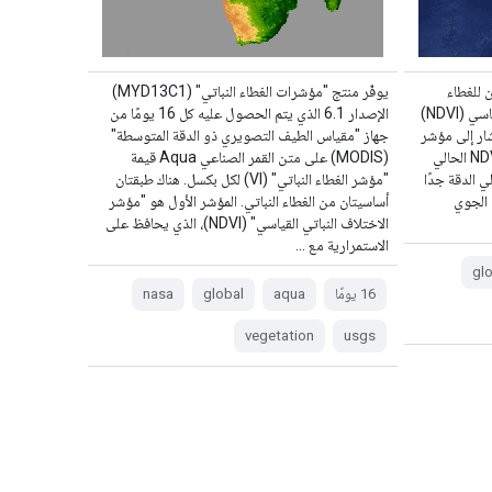
MYD13 مؤشّرَين للغطاء
يوفّر منتج "مؤشرات الغطاء النباتي" (MYD13C1)
النباتي (VI): مؤشّر الاختلاف النباتي القياسي (NDVI)
الإصدار 6.1 الذي يتم الحصول عليه كل 16 يومًا من
ء النباتي المحسّن (EVI). يُشار إلى مؤشر
جهاز "مقياس الطيف التصويري ذو الدقة المتوسطة"
NDVI باسم مؤشر الاستمرارية لمؤشر NDVI الحالي
(MODIS) على متن القمر الصناعي Aqua قيمة
ي الدقة جدًا
"مؤشر الغطاء النباتي" (VI) لكل بكسل. هناك طبقتان
 الجوي
أساسيتان من الغطاء النباتي. المؤشر الأول هو "مؤشر
الاختلاف النباتي القياسي" (NDVI)، الذي يحافظ على
الاستمرارية مع …
glo
‫16 يومًا
aqua
global
nasa
vegetation
usgs