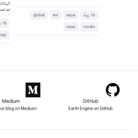
تم تصميم
‫16 يومًا
aqua
evi
global
‫16 يومًا
nasa
modis
npp
Medium
GitHub
our blog on Medium
Earth Engine on GitHub