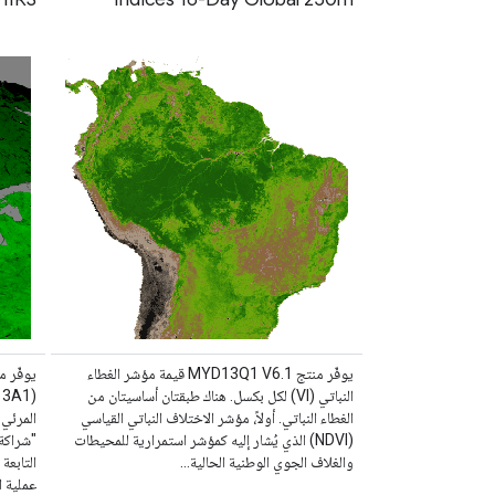
يوفّر منتج MYD13Q1 V6.1 قيمة مؤشر الغطاء
يوفّر م
النباتي (VI) لكل بكسل. هناك طبقتان أساسيتان من
الغطاء النباتي. أولاً، مؤشر الاختلاف النباتي القياسي
(NDVI) الذي يُشار إليه كمؤشر استمرارية للمحيطات
والغلاف الجوي الوطنية الحالية…
التابعة
عملية 