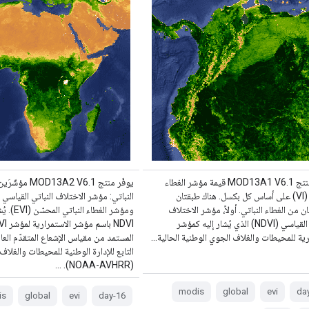
يوفّر منتج MOD13A1 V6.1 قيمة مؤشر الغطاء
يوفّر منتج D13A2 V6.1
النباتي (VI) على أساس كل بكسل. هناك طبقتان
ن من الغطاء النباتي. أولاً، مؤشر الاختلاف
ومؤشر الغطاء
النباتي القياسي (NDVI) الذي يُشار إليه كمؤشر
ية للمحيطات والغلاف الجوي الوطنية الحالية…
المستمد من مقياس الإشعاع المتقدّم العال
التابع للإدارة الوطنية للمحيطات والغلاف
(NOAA-AVHRR). …
modis
global
evi
is
global
evi
16-day