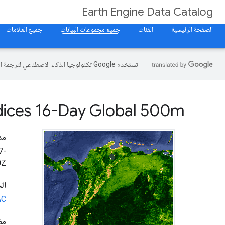
Earth Engine Data Catalog
الصفحة الرئيسية
الفئات
جميع مجموعات البيانات
جميع العلامات
تستخدم Google تكنولوجيا الذكاء الاصطناعي لترجمة المحتوى إلى لغتك المفضّلة، وقد تتضمّن بعض الأخطاء.
dices 16-Day Global 500m
مد
7-
0Z
ال
‫AAC
مقتطف