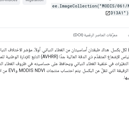
ee.ImageCollection("MODIS/061/
D13A1"
open_in_new
معرِّفات العناصر الرقمية (DOI)
التلوّث المتبقّ
ها.