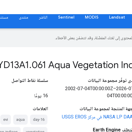
Landsat
MODIS
Sentinel
الناشر
منتدى
مستند
YD13A1
.
061 Aqua Vegetation In
ى توفّر مجموعة البيانات
سلسلة نقاط التواصل
2002-07-04T00:00:00Z–2026-0
04T00:00:0
16 يومًا
جهة المنتجة لمجموعة البيانات
العلامات
NASA LP D في مركز USGS EROS
evi
aqua
16-day
 Earth Engine
on-indices
vegetation