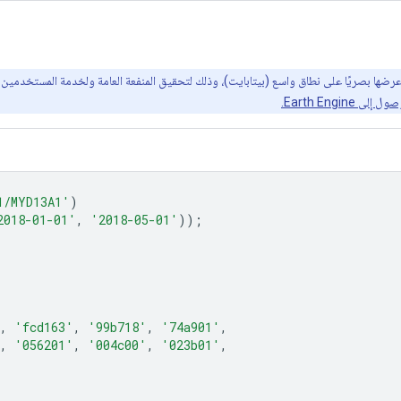
Earth Engin.
1/MYD13A1'
)
2018-01-01'
,
'2018-05-01'
));
,
'fcd163'
,
'99b718'
,
'74a901'
,
,
'056201'
,
'004c00'
,
'023b01'
,