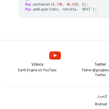
Map
.
setCenter
(
6.746
,
46.529
,
2
);
Map
.
addLayer
(
ndvi
,
ndviVis
,
'NDVI'
);
Videos
Twitter
Earth Engine on YouTube
Follow @googleea
Twitter
الإصدار
Android