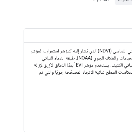
يوفّر منتج MYD13A1 V6.1 قيمة مؤشر الغطاء النباتي (VI) لكل بكسل. هناك طبقتان أساسيتان من الغطاء النباتي. أولاً، مؤشر الاختلاف النباتي القياسي (NDVI) الذي يُشار إليه كمؤشر استمرارية لمؤشر
الاختلاف النباتي القياسي (NDVI) الحالي المستمد من جهاز قياس الإشعاع المتقدّم ذي الدقة العالية جدًا (AVHRR) التابع للإدارة الوطنية للمحيطات والغلاف الجوي (NOAA). طبقة الغطاء النباتي
الثانية هي مؤشر الغطاء النباتي المحسّن (EVI) الذي يقلّل من التغيّرات في خلفية الغطاء النباتي ويحافظ على حساسيته في ظروف الغطاء النباتي الكثيف. يستخدم مؤشر EVI أيضًا النطاق الأزرق لإزالة
ي في الغلاف الجوي الناجم عن الدخان والسحب الرقيقة التي تقلّ عن البكسل. يتم احتساب منتجات MODIS NDVI وEVI من انعكاسات السطح ثنائية الاتجاه المصحّحة جويًا والتي تم