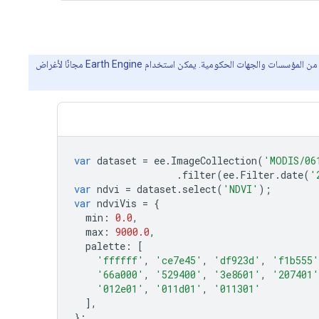
‫Earth Engine هي منصة لتحليل البيانات الجغرافية المكانية وعرضها بصريًا على نطاق واسع (بيتابايت)، وذلك لتحقيق المنفعة العامة ولخدمة المستخدمين من المؤسسات والجهات الحكومية. يمكن استخدام Earth Engine مجانًا لأغراض
var
dataset
=
ee
.
ImageCollection
(
'MODIS/06
.
filter
(
ee
.
Filter
.
date
(
'
var
ndvi
=
dataset
.
select
(
'NDVI'
);
var
ndviVis
=
{
min
:
0.0
,
max
:
9000.0
,
palette
:
[
'ffffff'
,
'ce7e45'
,
'df923d'
,
'f1b555'
'66a000'
,
'529400'
,
'3e8601'
,
'207401'
'012e01'
,
'011d01'
,
'011301'
],
};