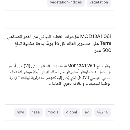
vegetation-indices
vegetation
MOD13A1.061 مؤشرات الغطاء النباتي من القمر الصناعي
Terra على مستوى العالم كل 16 يومًا بدقة مكانية تبلغ
500 متر
يوفّر منتج MOD13A1 V6.1 قيمة مؤشر الغطاء النباتي (VI) على أساس
كل بكسل. هناك طبقتان أساسيتان من الغطاء النباتي. أولاً، مؤشر الاختلاف
النباتي القياسي (NDVI) الذي يُشار إليه كمؤشر استمرارية لبيانات "الإدارة
الوطنية للمحيطات والغلاف الجوي" الحالية…
‫16 يومًا
evi
global
modis
nasa
ndvi