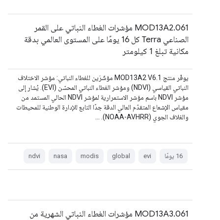
MOD13A2.061 مؤشرات الغطاء النباتي على القمر
الصناعي Terra كل 16 يومًا على المستوى العالمي بدقة
مكانية تبلغ 1 كيلومتر
يوفّر منتج MOD13A2 V6.1 مؤشّرَين للغطاء النباتي: مؤشر الاختلاف
النباتي القياسي (NDVI) ومؤشر الغطاء النباتي المحسّن (EVI). يُشار إلى
مؤشر NDVI باسم مؤشر الاستمرارية لمؤشر NDVI الحالي المستمد من
مقياس الإشعاع المتقدّم العالي الدقة جدًا التابع للإدارة الوطنية للمحيطات
والغلاف الجوي (NOAA-AVHRR). …
‫16 يومًا
evi
global
modis
nasa
ndvi
MOD13A3.061 مؤشرات الغطاء النباتي الشهرية من