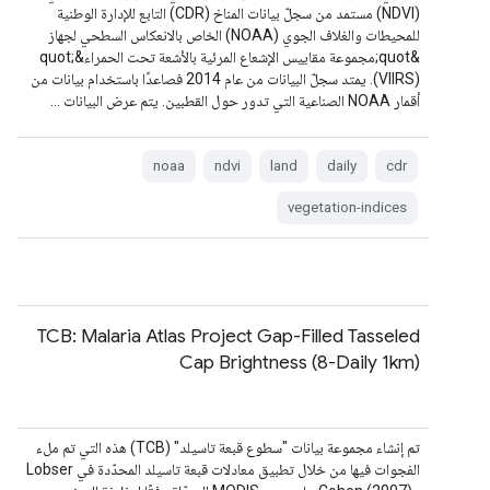
(NDVI) مستمد من سجلّ بيانات المناخ (CDR) التابع للإدارة الوطنية
للمحيطات والغلاف الجوي (NOAA) الخاص بالانعكاس السطحي لجهاز
&quot;مجموعة مقاييس الإشعاع المرئية بالأشعة تحت الحمراء&quot;
(VIIRS). يمتد سجلّ البيانات من عام 2014 فصاعدًا باستخدام بيانات من
أقمار NOAA الصناعية التي تدور حول القطبين. يتم عرض البيانات …
noaa
ndvi
land
daily
cdr
vegetation-indices
TCB: Malaria Atlas Project Gap-Filled Tasseled
Cap Brightness (8-Daily 1km)
تم إنشاء مجموعة بيانات "سطوع قبعة تاسيلد" (TCB) هذه التي تم ملء
الفجوات فيها من خلال تطبيق معادلات قبعة تاسيلد المحدّدة في Lobser