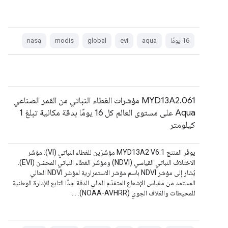
‫16 يومًا
aqua
evi
global
modis
nasa
MYD13A2.061 مؤشرات الغطاء النباتي من القمر الصناعي
Aqua على مستوى العالم كل 16 يومًا بدقة مكانية تبلغ 1
كيلومتر
يوفّر المنتج MYD13A2 V6.1 مؤشّرَين للغطاء النباتي (VI): مؤشّر
الاختلاف النباتي القياسي (NDVI) ومؤشّر الغطاء النباتي المحسّن (EVI).
يُشار إلى مؤشر NDVI باسم مؤشر الاستمرارية لمؤشر NDVI الحالي
المستمد من مقياس الإشعاع المتقدّم العالي الدقة جدًا التابع للإدارة الوطنية
للمحيطات والغلاف الجوي (NOAA-AVHRR). …