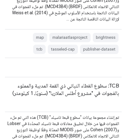
وCohen (2007) على صور MODIS المعدّلة وفقًا لوظيفة التوزيع
الثنائي الاتجاه للانعكاس (BRDF) (MCD43B4). تم ملء الفجوات في
البيانات الناتجة باستخدام الأسلوب الموضّح في Weiss et al. (2014)
لإزالة البيانات الناقصة الناتجة عن …
map
malariaatlasproject
brightness
tcb
tasseled-cap
publisher-dataset
TCB: سطوع الغطاء النباتي ذي القمة المدببة والمملوء
بالفجوات في "مشروع أطلس الملاريا" (سنويًا، 1 كيلومتر)
تم إنشاء مجموعة بيانات "سطوع قبعة تاسيلد" (TCB) هذه التي تم ملء
الفجوات فيها من خلال تطبيق معادلات قبعة تاسيلد المحدّدة في Lobser
وCohen (2007) على صور MODIS المعدّلة وفقًا لوظيفة التوزيع
الثنائي الاتجاه للانعكاس (BRDF) (MCD43B4). تم ملء الفجوات في