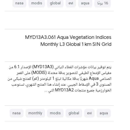
‫16 يومًا
aqua
evi
global
modis
nasa
MYD13A3.061 Aqua Vegetation Indices
Monthly L3 Global 1 km SIN Grid
يتم توفير بيانات مؤشرات الغطاء النباتي (MYD13A3) الإصدار 6.1 من
مقياس الإشعاع الطيفي للتصوير بدقة معتدلة (MODIS) على القمر
الصناعي Aqua شهريًا بدقة مكانية تبلغ 1 كيلومتر (كم) كمنتج شبكي من
المستوى 3 في الإسقاط الجيبي. عند إنشاء هذا المنتج الشهري، تستوعب
الخوارزمية جميع منتجات MYD13A2 التي …
nasa
monthly
modis
global
evi
aqua