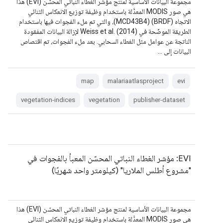
مجموعة البيانات الأساسية لمنتج مؤشر الغطاء النباتي المحسّن (EVI) هذا
هي صور MODIS المعدَّلة باستخدام وظيفة توزيع الانعكاس الثنائي
الاتجاه (BRDF) (MCD43B4)، والتي تم ملء الفجوات فيها باستخدام
الطريقة الموضّحة في Weiss et al. (2014) لإزالة البيانات المفقودة
الناتجة عن عوامل مثل الغطاء السحابي. بعد ملء الفجوات، تم اقتصاص
البيانات إلى …
map
malariaatlasproject
evi
vegetation-indices
vegetation
publisher-dataset
EVI: مؤشر الغطاء النباتي المحسّن المعبأ بالفجوات في
"مشروع أطلس الملاريا" (كيلومتر واحد شهريًا)
مجموعة البيانات الأساسية لمنتج مؤشر الغطاء النباتي المحسّن (EVI) هذا
هي صور MODIS المعدَّلة باستخدام وظيفة توزيع الانعكاس الثنائي