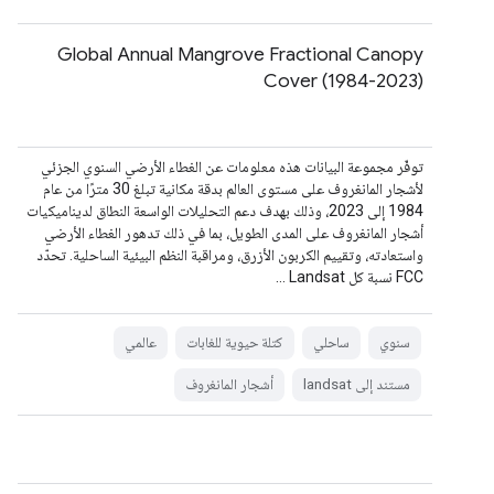
Global Annual Mangrove Fractional Canopy
Cover (1984-2023)
توفّر مجموعة البيانات هذه معلومات عن الغطاء الأرضي السنوي الجزئي
لأشجار المانغروف على مستوى العالم بدقة مكانية تبلغ 30 مترًا من عام
1984 إلى 2023، وذلك بهدف دعم التحليلات الواسعة النطاق لديناميكيات
أشجار المانغروف على المدى الطويل، بما في ذلك تدهور الغطاء الأرضي
واستعادته، وتقييم الكربون الأزرق، ومراقبة النظم البيئية الساحلية. تحدّد
FCC نسبة كل Landsat …
سنوي
ساحلي
كتلة حيوية للغابات
عالمي
مستند إلى landsat
أشجار المانغروف