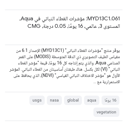
‫MYD13C1.061: مؤشرات الغطاء النباتي في Aqua،
المستوى 3، عالمي، 16 يومًا، 0.05 درجة، CMG
يوفّر منتج "مؤشرات الغطاء النباتي" (MYD13C1) الإصدار 6.1 من
مقياس الطيف التصويري ذي الدقة المتوسطة (MODIS) على القمر
الصناعي Aqua، والذي يتم إنتاجه كل 16 يومًا، قيمة "مؤشر الغطاء
النباتي" (VI) لكل بكسل. هناك طبقتان أساسيتان من الغطاء النباتي. المؤشر
الأول هو "مؤشر الاختلاف النباتي القياسي" (NDVI)، الذي يحافظ على
الاستمرارية مع …
‫16 يومًا
aqua
global
nasa
usgs
vegetation