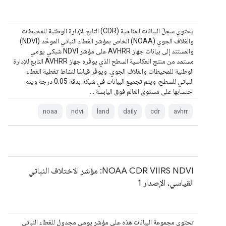
يحتوي سجلّ البيانات المناخية (CDR) التابع للإدارة الوطنية للمحيطات
والغلاف الجوي (NOAA) الخاص بمؤشر الغطاء النباتي الموحّد (NDVI)
والمستند إلى بيانات جهاز AVHRR على مؤشر NDVI شبكي يومي
مستمد من منتج انعكاسية السطح الذي يوفّره جهاز AVHRR التابع للإدارة
الوطنية للمحيطات والغلاف الجوي. ويوفّر قياسًا لنشاط تغطية الغطاء
النباتي للسطح، ويتم تجميع البيانات في شبكة بدقة 0.05 درجة ويتم
احتسابها على مستوى العالم فوق اليابسة …
noaa
ndvi
land
daily
cdr
avhrr
NOAA CDR VIIRS NDVI: مؤشر الاختلاف النباتي
القياسي، الإصدار 1
تحتوي مجموعة البيانات هذه على مؤشر يومي مجدول للغطاء النباتي