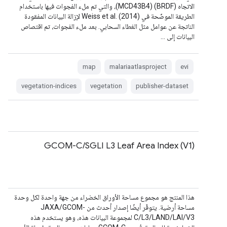
الاتجاه (BRDF) (MCD43B4)، والتي تم ملء الفجوات فيها باستخدام
الطريقة الموضّحة في Weiss et al. (2014) لإزالة البيانات المفقودة
الناتجة عن عوامل مثل الغطاء السحابي. بعد ملء الفجوات، تم اقتصاص
البيانات إلى …
map
malariaatlasproject
evi
vegetation-indices
vegetation
publisher-dataset
GCOM-C/SGLI L3 Leaf Area Index (V1)
هذا المنتج هو مجموع مساحة الأوراق الخضراء من جهة واحدة لكل وحدة
مساحة أرضية. يتوفّر أيضًا إصدار أحدث من JAXA/GCOM-
C/L3/LAND/LAI/V3 لمجموعة البيانات هذه، وهو يستخدم هذه