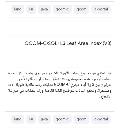
land
lai
jaxa
gcom-c
gcom
g-portal
GCOM-C/SGLI L3 Leaf Area Index (V3)
هذا المنتج هو مجموع مساحة الأوراق الخضراء من جهة واحدة لكل وحدة
مساحة أرضية. هذه مجموعة بيانات تتعدّل باستمرار مع فترة تأخير
تتراوح بين 3 و4 أيام. تُجري GCOM-C عمليات رصد عالمية طويلة الأمد
ومستمرة، وتجمع البيانات لتوضيح الآلية الكامنة وراء التقلبات في ميزانية
الإشعاع …
land
lai
jaxa
gcom-c
gcom
g-portal