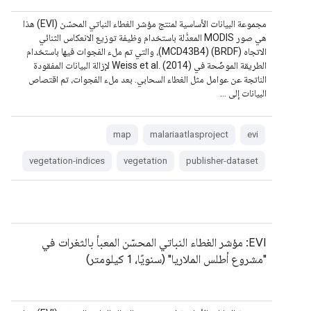
مجموعة البيانات الأساسية لمنتج مؤشر الغطاء النباتي المحسّن (EVI) هذا
هي صور MODIS المعدَّلة باستخدام وظيفة توزيع الانعكاس الثنائي
الاتجاه (BRDF) (MCD43B4)، والتي تم ملء الفجوات فيها باستخدام
الطريقة الموضّحة في Weiss et al. (2014) لإزالة البيانات المفقودة
الناتجة عن عوامل مثل الغطاء السحابي. بعد ملء الفجوات، تم اقتصاص
البيانات إلى …
map
malariaatlasproject
evi
vegetation-indices
vegetation
publisher-dataset
EVI: مؤشر الغطاء النباتي المحسّن المعبأ بالثغرات في
"مشروع أطلس الملاريا" (سنويًا، 1 كيلومتر)