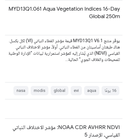
MYD13Q1.061 Aqua Vegetation Indices 16-Day
Global 250m
يوفّر منتج MYD13Q1 V6.1 قيمة مؤشر الغطاء النباتي (VI) لكل بكسل.
هناك طبقتان أساسيتان من الغطاء النباتي. أولاً، مؤشر الاختلاف النباتي
القياسي (NDVI) الذي يُشار إليه كمؤشر استمرارية لبيانات "الإدارة الوطنية
للمحيطات والغلاف الجوي" الحالية…
‫16 يومًا
aqua
evi
global
modis
nasa
NOAA CDR AVHRR NDVI: مؤشر الاختلاف النباتي
القياسي، الإصدار 5