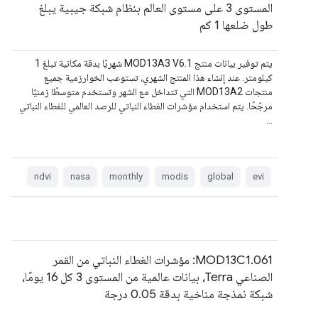
المستوى 3 على مستوى العالم بنظام شبكة جيبية يبلغ
طول ضلعها 1 كم
يتم توفير بيانات منتج MOD13A3 V6.1 شهريًا بدقة مكانية تبلغ 1
كيلومتر. عند إنشاء هذا المنتج الشهري، تستوعب الخوارزمية جميع
منتجات MOD13A2 التي تتداخل مع الشهر وتستخدم متوسطًا زمنيًا
مرجّحًا. يتم استخدام مؤشرات الغطاء النباتي للرصد العالمي للغطاء النباتي
…
ndvi
nasa
monthly
modis
global
evi
MOD13C1.061: مؤشرات الغطاء النباتي من القمر
الصناعي Terra، بيانات عالمية من المستوى 3 كل 16 يومًا،
شبكة نمذجة مناخية بدقة 0.05 درجة