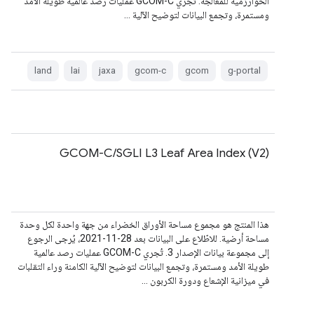
الخوارزمية للمعالجة. تُجري GCOM-C عمليات رصد عالمية طويلة الأمد
ومستمرة، وتجمع البيانات لتوضيح الآلية …
land
lai
jaxa
gcom-c
gcom
g-portal
GCOM-C/SGLI L3 Leaf Area Index (V2)
هذا المنتج هو مجموع مساحة الأوراق الخضراء من جهة واحدة لكل وحدة
مساحة أرضية. للاطّلاع على البيانات بعد 28-11-2021، يُرجى الرجوع
إلى مجموعة بيانات الإصدار 3. تُجري GCOM-C عمليات رصد عالمية
طويلة الأمد ومستمرة، وتجمع البيانات لتوضيح الآلية الكامنة وراء التقلبات
في ميزانية الإشعاع ودورة الكربون …