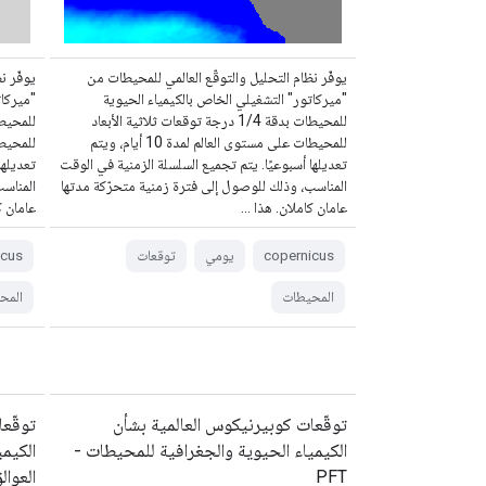
يوفّر نظام التحليل والتوقّع العالمي للمحيطات من
يوفّر ن
"ميركاتور" التشغيلي الخاص بالكيمياء الحيوية
"ميركات
للمحيطات بدقة 1/4 درجة توقعات ثلاثية الأبعاد
للمحيطات على مستوى العالم لمدة 10 أيام، ويتم
تعديلها أسبوعيًا. يتم تجميع السلسلة الزمنية في الوقت
تعديلها
المناسب، وذلك للوصول إلى فترة زمنية متحرّكة مدتها
المناسب
عامان كاملان. هذا …
عامان ك
copernicus
يومي
توقعات
icus
المحيطات
المح
توقّعات كوبيرنيكوس العالمية بشأن
توقّع
الكيمياء الحيوية والجغرافية للمحيطات -
الكيم
PFT
العوال