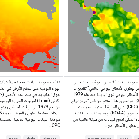
جموعة بيانات "التحليل الموحّد المستند إلى
تقدّم مجموعة البيانات هذه تحليلاً شبكيً
س لهطول الأمطار اليومي العالمي" تقديرات
الهواء اليومية على سطح الأرض في المنا
لهطول الأمطار اليومي فوق اليابسة منذ عام 1979
ن. تم تطوير هذا المنتج من قِبل "مركز توقّع
الأدنى (Tmin) لدرجات الحرارة اليو
المناخ" (CPC) التابع للإدارة الوطنية للمحيطات
من عام 1979 إلى الوقت الحاضر، 
والغلاف الجوي (NOAA)، وهو يستفيد من تقنية
اء المثلى لدمج البيانات من شبكة عالمية من
مع دقة البيانات اليومية العالمية المستن
 هطول الأمطار، مع …
CPC…