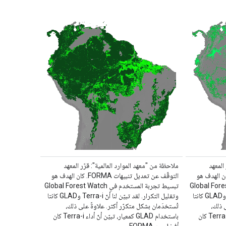
المعهد
ملاحظة من "معهد الموارد العالمية": قرّر المعهد
ن تعديل تنبيهات FORMA. كان الهدف هو
التوقّف عن تعديل تنبيهات FORMA. كان الهدف هو
م في Global Forest Watch
تبسيط تجربة المستخدم في Global Forest Watch
وتقليل التكرار. لقد تبيّن لنا أنّ Terra-i وGLAD كانتا
وتقليل التكرار. لقد تبيّن لنا أنّ Terra-i وGLAD كانتا
 ذلك،
تُستخدَمان بشكل متكرّر أكثر. علاوةً على ذلك،
باستخدام GLAD كمعيار، تبيّن أنّ أداء Terra-i كان
باستخدام GLAD كمعيار، تبيّن أنّ أداء Terra-i كان
أفضل من FORMA …