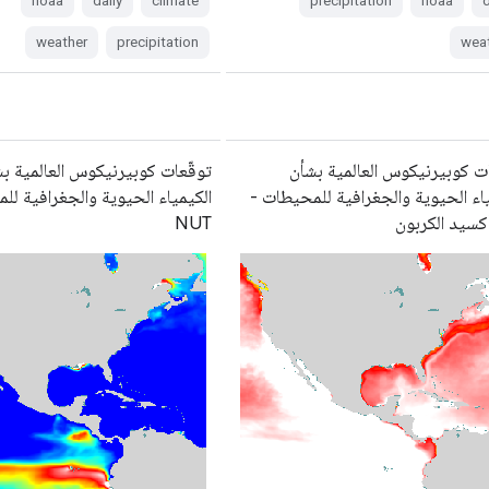
noaa
daily
climate
precipitation
noaa
d
weather
precipitation
wea
ت كوبيرنيكوس العالمية بشأن
توقّعات كوبيرنيكوس العالمية ب
ياء الحيوية والجغرافية للمحيطات -
الكيمياء الحيوية والجغرافية لل
أكسيد الكربون
NUT