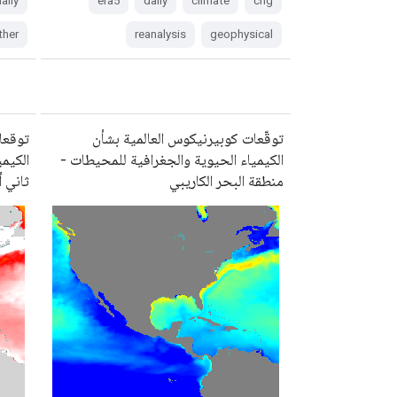
aily
era5
daily
climate
chg
ther
reanalysis
geophysical
توقّعات كوبيرنيكوس العالمية بشأن
توقعا
الكيمياء الحيوية والجغرافية للمحيطات -
الكيم
منطقة البحر الكاريبي
ثاني 