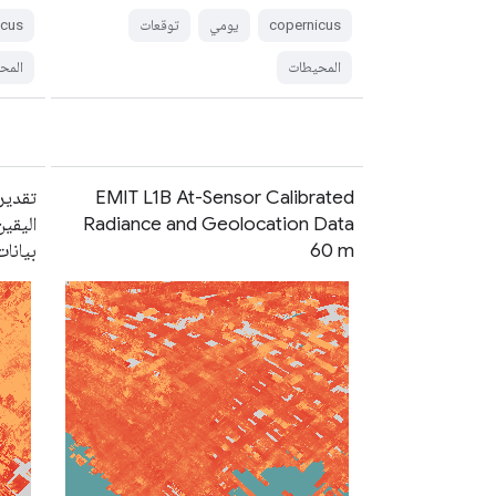
copernicus
يومي
توقعات
icus
المحيطات
المح
EMIT L1B At-Sensor Calibrated
تقدير
Radiance and Geolocation Data
60 m
بيانات EMIT بدقة 60 