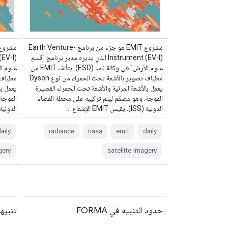
مشروع EMIT هو جزء من برنامج Earth Venture-
Instrument (EV-I) الذي يديره مدير برنامج "قسم
علوم الأرض" في وكالة ناسا (ESD). يتألف EMIT من
مطياف تصوير بالأشعة تحت الحمراء من نوع Dyson
يعمل بالأشعة المرئية والأشعة تحت الحمراء القصيرة
يعمل با
الموجة، وهو مصمّم ليتم تركيبه على محطة الفضاء
الموجة
الدولية (ISS). يقيس EMIT الإشعاع …
الدولية (ISS). يقيس EMIT ال
aily
radiance
nasa
emit
daily
gery
satellite-imagery
حدود التنبيه في FORMA
تنبيهات A