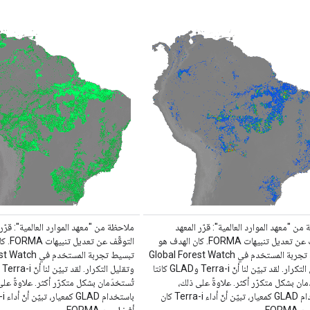
من "معهد الموارد العالمية": قرّر المعهد
ملاحظة من "معهد الموارد العالمية": قرّر 
التوقّف عن تعديل تنبيهات FORMA. كان الهدف هو
التوقّف ع
تبسيط تجربة المستخدم في Global Forest Watch
تبسيط تجربة المستخد
وتقليل التكرار. لقد تبيّن لنا أنّ Terra-i وGLAD كانتا
مان بشكل متكرّر أكثر. علاوةً على ذلك،
تُستخدَمان بشكل متكرّر أكثر. علاوةً على
باستخدام GLAD كمعيار، تبيّن أنّ أداء Terra-i كان
FOR …
أفضل من FORMA …