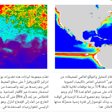
ظام التحليل والتوقّع العالمي للمحيطات من
تقدّم مجموعة البيانات هذه تقديرات يوم
ور" التشغيلي الخاص بالكيمياء الحيوية
لتركيز الكلوروفيل-أ على سطح المحيط و
للمحيطات بدقة 1/4 درجة توقعات ثلاثية الأبعاد
التي يتم رصدها عن بُعد والمستمدة من 
للمحيطات على مستوى العالم لمدة 10 أيام، ويتم
استشعار متعددة عبر الأقمار الصناعية. ي
 أسبوعيًا. يتم تجميع السلسلة الزمنية في الوقت
الانعكاس عن بُعد (أو Rrs) على 
، وذلك للوصول إلى فترة زمنية متحرّكة مدتها
الخارج من الماء إلى الإشعاع النازل، وهو 
املان. هذا …
الرئيسي للخوارزميات المستخدَمة في …