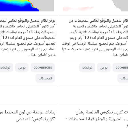
ظام التحليل والتوقّع العالمي للمحيطات من
يوفّر نظام التحليل والتوقّع العالمي لل
ور" التشغيلي الخاص بالكيمياء الحيوية
"ميركاتور" التشغيلي الخاص بالكيمياء ا
للمحيطات بدقة 1/4 درجة توقعات ثلاثية الأبعاد
للمحيطات بدقة 1/4 درجة توقعات ث
للمحيطات على مستوى العالم لمدة 10 أيام، ويتم
للمحيطا
 أسبوعيًا. يتم تجميع السلسلة الزمنية في الوقت
تعديلها أسبوعيًا. يتم تجميع السلسلة ال
، وذلك للوصول إلى فترة زمنية متحرّكة مدتها
المناسب، وذلك للوصول إلى فترة زمنية 
املان. هذا …
عامان كاملان. هذا …
copern
يومي
توقعات
copernicus
يومي
توقعات
يطات
المحيطات
ات كوبيرنيكوس العالمية بشأن
بيانات يومية عن لون المحيط من
ياء الحيوية والجغرافية للمحيطات -
"كوبرنيكوس" الصناعي
ق