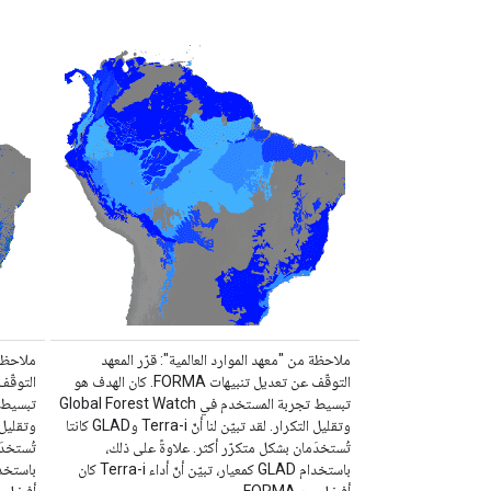
ملاحظة من "معهد الموارد العالمية": قرّر المعهد
ملاحظة 
التوقّف عن تعديل تنبيهات FORMA. كان الهدف هو
تبسيط تجربة المستخدم في Global Forest Watch
وتقليل التكرار. لقد تبيّن لنا أنّ Terra-i وGLAD كانتا
تُستخدَمان بشكل متكرّر أكثر. علاوةً على ذلك،
تُستخدَ
باستخدام GLAD كمعيار، تبيّن أنّ أداء Terra-i كان
أفضل من FORMA …
أفضل من MA