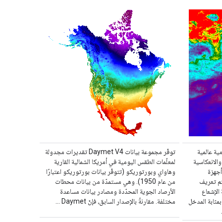
ية عالمية
توفّر مجموعة بيانات Daymet V4 تقديرات مجدولة
الانعكاسية
لمعلّمات الطقس اليومية في أمريكا الشمالية القارية
أجهزة
وهاواي وبورتوريكو (تتوفّر بيانات بورتوريكو اعتبارًا
تم تعريف
من عام 1950). وهي مستمدّة من بيانات محطات
أنّه نسبة الإشعاع
الأرصاد الجوية المحدّدة ومصادر بيانات مساعدة
بمثابة المدخل
مختلفة. مقارنةً بالإصدار السابق، فإنّ Daymet …