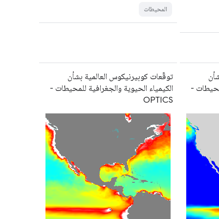
المحيطات
شأن
توقّعات كوبيرنيكوس العالمية بشأن
محيطات -
الكيمياء الحيوية والجغرافية للمحيطات -
OPTICS