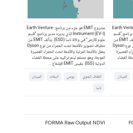
هو جزء من برنامج Earth Venture-
مشروع EMIT هو جزء من برنامج Earth Venture-
ره مدير برنامج "قسم
Instrument (EV-I) الذي يديره مدير برنامج "قسم
علوم الأرض" في وكالة ناسا (ESD). يتألف EMIT من
علوم الأرض" في وكالة ناسا (ESD). يتألف EMIT من
مطياف تصوير بالأشعة تحت الحمراء من نوع Dyson
مطياف تصوير بالأشعة تحت الحمراء من نوع Dyson
اء القصيرة
يعمل بالأشعة المرئية والأشعة تحت الحمراء القصيرة
طة الفضاء
الموجة، وهو مصمّم ليتم تركيبه على محطة الفضاء
الدولية (ISS). يقيس EMIT الإشعاع …
الميثان
الغلاف الجوي
يومي
انبعاث
الميثان
ناسا
FORMA Raw Output NDVI
F