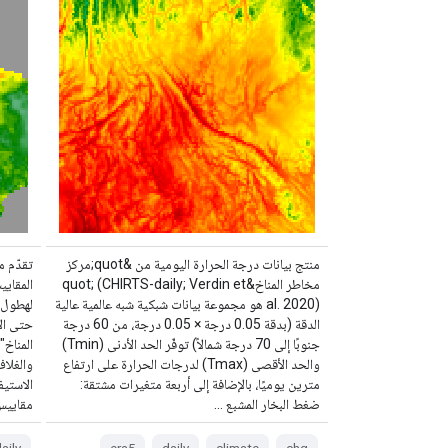
منتج بيانات درجة الحرارة اليومية من &quot;مركز
تقدّم م
مخاطر المناخ&quot; (CHIRTS-daily; Verdin et
المقايي
al. 2020) هو مجموعة بيانات شبكية شبه عالمية عالية
الدقة (بدقة 0.05 درجة × 0.05 درجة، من 60 درجة
حتى الآ
جنوبًا إلى 70 درجة شمالاً) توفّر الحد الأدنى (Tmin)
والحد الأقصى (Tmax) لدرجات الحرارة على ارتفاع
مترين يوميًا، بالإضافة إلى أربعة متغيرات مشتقة:
الاستيف
ضغط البخار المشبع …
مقاييس