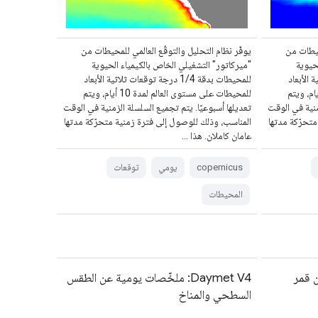
محيطات من
يوفّر نظام التحليل والتوقّع العالمي للمحيطات من
لحيوية
"ميركاتور" التشغيلي الخاص بالكيمياء الحيوية
لاثية الأبعاد
للمحيطات بدقة 1/4 درجة توقعات ثلاثية الأبعاد
ت على مستوى العالم لمدة 10 أيام، ويتم
للمحيطات على مستوى العالم لمدة 10 أيام، ويتم
زمنية في الوقت
تعديلها أسبوعيًا. يتم تجميع السلسلة الزمنية في الوقت
متحرّكة مدتها
المناسب، وذلك للوصول إلى فترة زمنية متحرّكة مدتها
عامان كاملان. هذا …
copernicus
يومي
توقعات
المحيطات
 قمر
Daymet V4: ملخّصات يومية عن الطقس
السطحي والمناخ