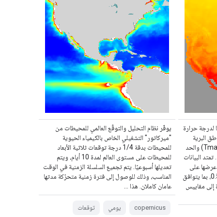
ا لدرجة حرارة
يوفّر نظام التحليل والتوقّع العالمي للمحيطات من
طق البرية
"ميركاتور" التشغيلي الخاص بالكيمياء الحيوية
حول العالم، بما في ذلك الحد الأقصى (Tmax) والحد
للمحيطات بدقة 1/4 درجة توقعات ثلاثية الأبعاد
مية. تمتد البيانات
للمحيطات على مستوى العالم لمدة 10 أيام، ويتم
ويتم عرضها على
تعديلها أسبوعيًا. يتم تجميع السلسلة الزمنية في الوقت
شبكات خطوط الطول والعرض بدرجة 0.5، بما يتوافق
المناسب، وذلك للوصول إلى فترة زمنية متحرّكة مدتها
دة إلى مقاييس
عامان كاملان. هذا …
copernicus
يومي
توقعات