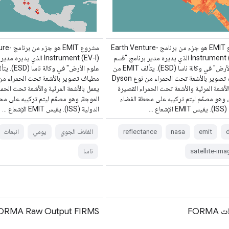
مشروع EMIT هو جزء من برنامج Earth Venture-
مشروع EMIT 
Instrument (EV-I) الذي يديره مدير برنامج "قسم
Instrument (EV-I) الذي يدي
علوم الأرض" في وكالة ناسا (ESD). يتألف EMIT من
مطياف تصوير بالأشعة تحت الحمراء من نوع Dyson
لأشعة المرئية والأشعة تحت الحمراء القصيرة
يعمل بالأشعة المرئية والأشعة تحت الحمر
، وهو مصمّم ليتم تركيبه على محطة الفضاء
الموجة، وهو مصمّم ليتم تركيبه على مح
إشعاع …
الدولية (ISS). يقيس EMIT الإشعاع …
d
emit
nasa
reflectance
الغلاف الجوي
يومي
انبعاث
satellite-ima
ناسا
FORM
ORMA Raw Output FIRMS