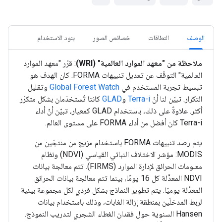
الوصف
النطاقات
خصائص الصور
بنود الاستخدام
ملاحظة من "معهد الموارد العالمية" (WRI)
: قرّر "معهد الموارد
العالمية" التوقّف عن تعديل تنبيهات FORMA. كان الهدف هو
تبسيط تجربة المستخدم في
Global Forest Watch
وتقليل
التكرار. تبيّن لنا أنّ
Terra-i
و
GLAD
كانتا تُستخدَمان بشكل متكرّر
أكثر. علاوةً على ذلك، باستخدام GLAD كمعيار، تبيّن أنّ أداء
Terra-i كان أفضل من أداء FORMA على مستوى العالم.
يتم رصد تنبيهات FORMA باستخدام مزيج من منتجَين من
MODIS: مؤشر الاختلاف النباتي القياسي (NDVI) ونظام
معلومات الحرائق لإدارة الموارد (FIRMS). تتم معالجة بيانات
NDVI المعدَّلة كل 16 يومًا، بينما تتم معالجة بيانات الحرائق
المعدَّلة يوميًا. يتم تطوير النماذج بشكل فردي لكل مجموعة بيئية
لربط المدخلَين بمنطقة إزالة الغابات، وذلك باستخدام بيانات
Hansen السنوية حول فقدان الغطاء الشجري لتدريب النموذج.