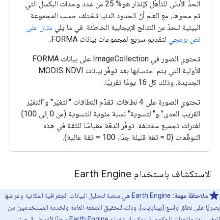
الحدّ الأدنى للتأهّل كإنذار هو% 25 من عدد وحدات البكسل التي
تم محوها، مع العلم أنّ الحدود الدنيا تختلف حسب المجموعة
البيئية للحدّ من النتائج الإيجابية الخاطئة. في ما يلي
مثال على
نص برمجي
لتقديم سريع لمجموعات بيانات FORMA.
تحتوي الصور في ImageCollection على بيانات FORMA
الأولية التي يتم احتسابها بعد توفّر بيانات MODIS NDVI
الجديدة، وذلك كل 16 يومًا تقريبًا.
تحتوي الصورة على 4 نطاقات. تقدّم النطاقات "التغيّر" و"التغيّر
القريب المدى" و"التسوية" نسبة مئوية للتسوية (من 0 إلى 100)
لفترات تجميع مختلفة. توفّر الدقة مقياسًا للثقة في هذه
التوقّعات (0 = ثقة قليلة جدًا، 100 = ثقة عالية).
الاستكشاف باستخدام Earth Engine
ملاحظة مهمة:
‫Earth Engine هي منصة لتحليل البيانات الجغرافية المكانية وعرضها
بصريًا على نطاق واسع (بيتابايت)، وذلك لتحقيق المنفعة العامة ولخدمة المستخدمين من
المؤسسات والجهات الحكومية. يمكن استخدام Earth Engine مجانًا لأغراض البحث