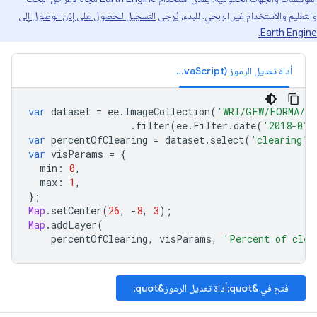
والتعليم والاستخدام غير الربحي. للبدء، يُرجى
التسجيل للحصول على إذن الوصول إلى
Earth Engine.
أداة تعديل الرموز (JavaScript)
var
dataset
=
ee
.
ImageCollection
(
'WRI/GFW/FORMA/ra
.
filter
(
ee
.
Filter
.
date
(
'2018-01-
var
percentOfClearing
=
dataset
.
select
(
'clearing'
)
var
visParams
=
{
min
:
0
,
max
:
1
,
};
Map
.
setCenter
(
26
,
-
8
,
3
);
Map
.
addLayer
(
percentOfClearing
,
visParams
,
'Percent of clea
فتح في &quot;أداة تعديل الرموز&quot;