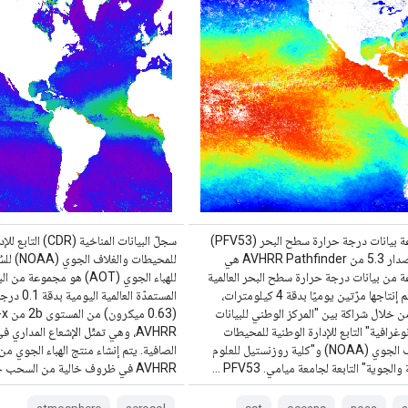
مجموعة بيانات درجة حرارة سطح البحر (PFV53)
سجلّ البيانات المناخية (R
من الإصدار 5.3 من AVHRR Pathfinder هي
للمحيطات وال
 من بيانات درجة حرارة سطح البحر العالمية
للهباء الجوي (AOT) هو مجموعة من 
التي يتم إنتاجها مرّتين يوميًا بدقة 4 كيلومترات،
 خلال شراكة بين "المركز الوطني للبيانات
(0.63
نوغرافية" التابع للإدارة الوطنية للمحيطات
AVHRR، وهي تمثّل الإشعاع المداري ف
والغلاف الجوي (NOAA) و"كلية روزنستيل للعلوم
الصافية. يتم إنشاء منتج الهباء الجوي م
والجوية" التابعة لجامعة ميامي. PFV53 …
AVHRR في ظروف خالية من السحب خلال …