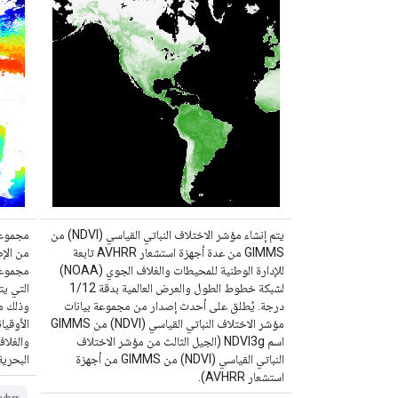
يتم إنشاء مؤشر الاختلاف النباتي القياسي (NDVI) من
GIMMS من عدة أجهزة استشعار AVHRR تابعة
للإدارة الوطنية للمحيطات والغلاف الجوي (NOAA)
مجموعة
لشبكة خطوط الطول والعرض العالمية بدقة 1/12
درجة. يُطلق على أحدث إصدار من مجموعة بيانات
وذلك من
مؤشر الاختلاف النباتي القياسي (NDVI) من GIMMS
الأوقيا
اسم NDVI3g (الجيل الثالث من مؤشر الاختلاف
النباتي القياسي (NDVI) من GIMMS من أجهزة
البحرية 
استشعار AVHRR).