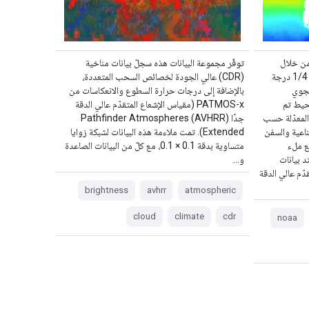
من خلال
توفّر مجموعة البيانات هذه سجلّ بيانات مناخية
عملية الاستيفاء (OISST) اليومية بدقة 1/4 درجة
(CDR) عالي الجودة لخصائص السحب المتعددة،
لجوي
بالإضافة إلى درجات حرارة السطوع والانعكاسات من
لمحيط تم
PATMOS-x (مقياس الإشعاع المتقدّم عالي الدقة
المعدّلة حسب
جدًا (AVHRR) Pathfinder Atmospheres
ناعية والسفن
Extended). تمت ملاءمة هذه البيانات لشبكة زوايا
ع ملء
متساوية بدقة 0.1 × 0.1، مع كلّ من البيانات الصاعدة
د بيانات
و…
دّم عالي الدقة
brightness
avhrr
atmospheric
cloud
climate
cdr
noaa