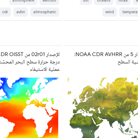
atmosphere
aerosol
sst
oceans
noaa
a
cdr
avhrr
atmospheric
wind
tempera
الإصدار 5 من NOAA CDR AVHRR:
سية السطح
درجة حرارة سطح البحر المحسّن
عملية الاستيفاء