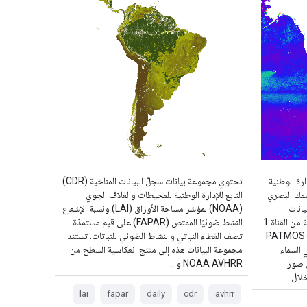
CD) التابع للإدارة الوطنية
تحتوي مجموعة بيانات سجلّ البيانات المناخية (CDR)
غلاف الجوي (NOAA) للسُمك البصري
التابع للإدارة الوطنية للمحيطات والغلاف الجوي
البيانات
(NOAA) لمؤشر مساحة الأوراق (LAI) ونسبة الإشعاع
المستمدّة العالمية اليومية بدقة 0.1 درجة من القناة 1
النشط ضوئيًا الممتص (FAPAR) على قيم مستمدّة
 ميكرون) من المستوى 2b من PATMOS-x
تصف الغطاء النباتي والنشاط الضوئي للنباتات. تستند
ي السماء
مجموعة البيانات هذه إلى منتج انعكاسية السطح من
ن صور
NOAA AVHRR و…
lai
fapar
daily
cdr
avhrr