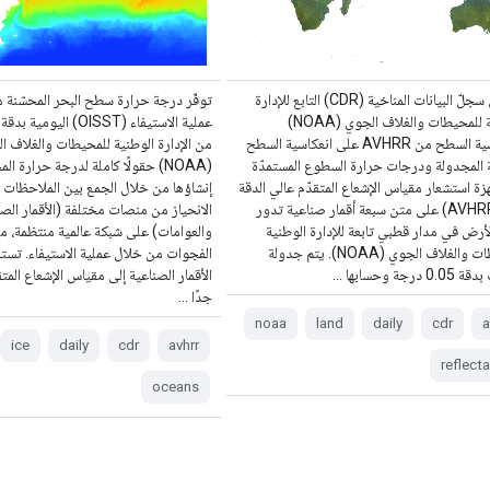
يحتوي سجلّ البيانات المناخية (CDR) التابع للإدارة
توفّر درجة حرارة سطح البحر المحسّنة 
الوطنية للمحيطات والغلاف الجوي (NOAA)
لانعكاسية السطح من AVHRR على انعكاسية السطح
من الإدارة الوطنية للمحيطات والغلاف ا
 المجدولة ودرجات حرارة السطوع المستمدّة
(NOAA) حقولًا كاملة لدرجة حرارة ا
ة استشعار مقياس الإشعاع المتقدّم عالي الدقة
إنشاؤها من خلال الجمع بين الملاحظات 
جدًا (AVHRR) على متن سبعة أقمار صناعية تدور
الانحياز من منصات مختلفة (الأقمار الص
رض في مدار قطبي تابعة للإدارة الوطنية
والعوامات) على شبكة عالمية منتظمة، م
للمحيطات والغلاف الجوي (NOAA). يتم جدولة
الفجوات من خلال عملية الاستيفاء. تستن
0 درجة وحسابها …
الأقمار الصناعية إلى مقياس الإشعاع المتق
جدًا …
noaa
land
daily
cdr
a
ice
daily
cdr
avhrr
reflect
oceans