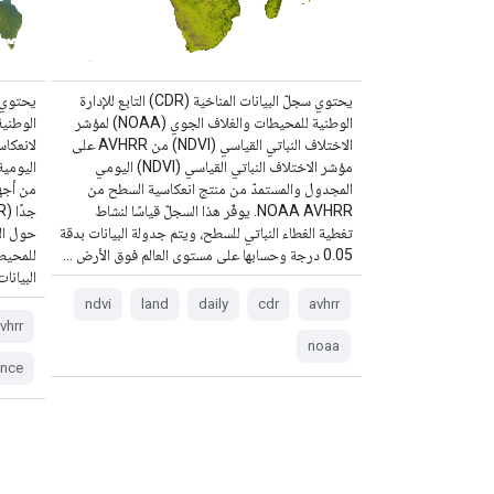
يحتوي سجلّ البيانات المناخية (CDR) التابع للإدارة
الوطنية للمحيطات والغلاف الجوي (NOAA) لمؤشر
الاختلاف النباتي القياسي (NDVI) من AVHRR على
مؤشر الاختلاف النباتي القياسي (NDVI) اليومي
اليومية
المجدول والمستمدّ من منتج انعكاسية السطح من
من أجهز
NOAA AVHRR. يوفّر هذا السجلّ قياسًا لنشاط
تغطية الغطاء النباتي للسطح، ويتم جدولة البيانات بدقة
حول الأ
0.05 درجة وحسابها على مستوى العالم فوق الأرض …
البيانات بدقة .05
ndvi
land
daily
cdr
avhrr
vhrr
noaa
ance