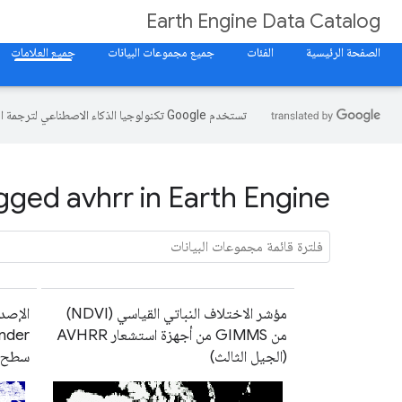
Earth Engine Data Catalog
الصفحة الرئيسية
الفئات
جميع مجموعات البيانات
جميع العلامات
تستخدم Google تكنولوجيا الذكاء الاصطناعي لترجمة المحتوى إلى لغتك المفضّلة، وقد تتضمّن بعض الأخطاء.
gged avhrr in Earth Engine
مؤشر الاختلاف النباتي القياسي (NDVI)
من GIMMS من أجهزة استشعار AVHRR
(الجيل الثالث)
سطح البح