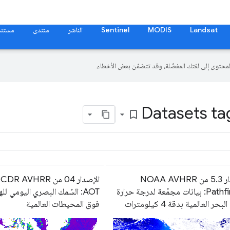
Landsat
MODIS
Sentinel
الناشر
منتدى
مستند
Datasets ta
bookmark_border
الإصدار 5.3 من NOAA AVHRR
الإصدار 04 من AVHRR
Pathfinder: بيانات مجمّعة لدرجة حرارة
AOT: السُمك البصري اليومي لل
ر العالمية بدقة 4 كيلومترات
فوق المحيطات العالمية