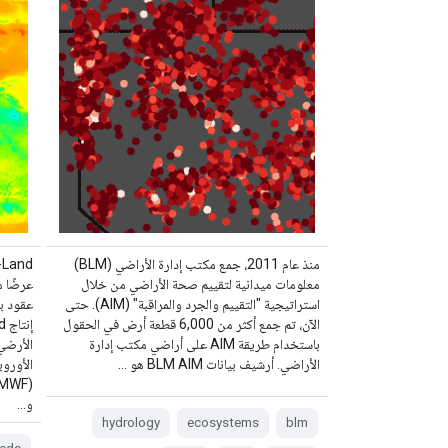
منذ عام 2011، جمع مكتب إدارة الأراضي (BLM)
معلومات ميدانية لتقييم صحة الأراضي من خلال
عرضًا م
استراتيجية "التقييم والجرد والمراقبة" (AIM). حتى
الآن، تم جمع أكثر من 6,000 قطعة أرض في الحقول
باستخدام طريقة AIM على أراضي مكتب إدارة
الأراضي. أرشيف بيانات BLM AIM هو …
الأوروب
و…
hydrology
ecosystems
blm