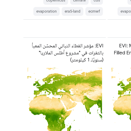
copernicus
climate
cds
evaporation
era5-land
ecmwf
evapo
EVI: 
EVI: مؤشر الغطاء النباتي المحسّن المعبأ
Filled 
بالثغرات في "مشروع أطلس الملاريا"
(سنويًا، 1 كيلومتر)