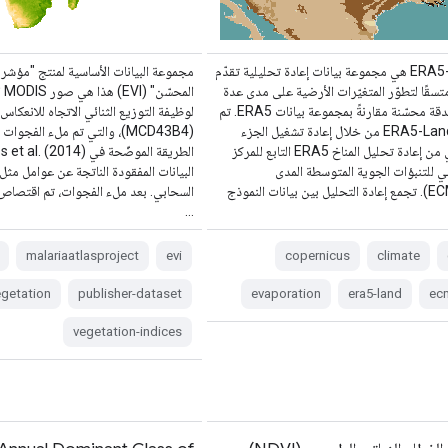
‫ERA5-Land هي مجموعة بيانات إعادة تحليلية تقدّم
مجموعة البيانات الأساسية لمنتج "مؤشر ا
تسقًا لتطوّر المتغيّرات الأرضية على مدى عدة
الم
عقود بدقة محسّنة مقارنةً بمجموعة بيانات ERA5. تم
إنتاج ERA5-Land من خلال إعادة تشغيل الجزء
(MCD43B4)، والتي تم ملء الفجو
الأرضي من إعادة تحليل المناخ ERA5 التابع للمركز
ي للتنبؤات الجوية المتوسطة المدى
البيانات المفقودة الناتجة عن عوامل مثل 
(ECMWF). تجمع إعادة التحليل بين بيانات النموذج
السحابي. بعد ملء الفجوات، تم اقتصاص ا
…
malariaatlasproject
evi
copernicus
climate
egetation
publisher-dataset
evaporation
era5-land
ec
vegetation-indices