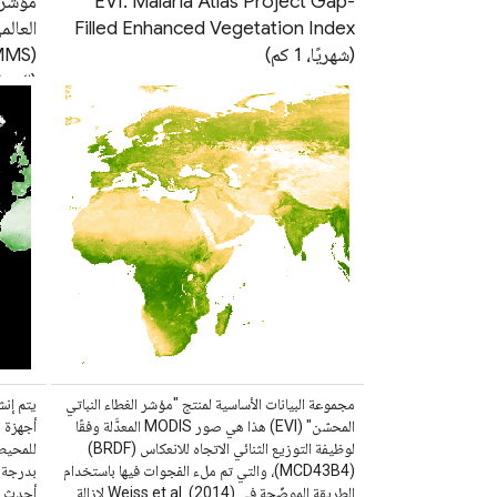
EVI: Malaria Atlas Project Gap-
Filled Enhanced Vegetation Index
العالم
(شهريًا، 1 كم)
(الجيل
مجموعة البيانات الأساسية لمنتج "مؤشر الغطاء النباتي
المحسّن" (EVI) هذا هي صور MODIS المعدَّلة وفقًا
لوظيفة التوزيع الثنائي الاتجاه للانعكاس (BRDF)
(MCD43B4)، والتي تم ملء الفجوات فيها باستخدام
الطريقة الموضّحة في Weiss et al. (2014) لإزالة