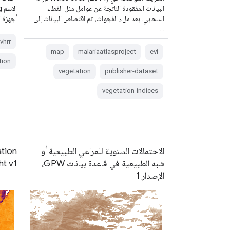
البيانات المفقودة الناتجة عن عوامل مثل الغطاء
السحابي. بعد ملء الفجوات، تم اقتصاص البيانات إلى
أجهزة استش
…
vhrr
map
malariaatlasproject
evi
tion
vegetation
publisher-dataset
vegetation-indices
الاحتمالات السنوية للمراعي الطبيعية أو
tion
شبه الطبيعية في قاعدة بيانات GPW،
ht v1
الإصدار 1