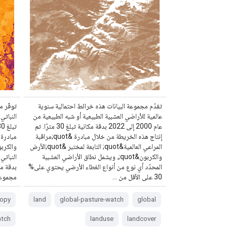
تقدّم مجموعة البيانات هذه خرائط احتمالية سنوية
توفّر م
عالمية للأراضي العشبية الطبيعية أو شبه الطبيعية من
عام 2000 إلى 2022 بدقة مكانية تبلغ 30 مترًا. تم
إنتاج هذه الخريطة من خلال مبادرة &quot;مراقبة
مبادرة 
المراعي العالمية&quot; التابعة لمختبر &quot;الأرض
والكربو
والكربون&quot;، ويشمل نطاق الأراضي العشبية
النباتي
المحدّد أي نوع من أنواع الغطاء الأرضي يحتوي على%
30 على الأقل من …
مجموعة 
opy
land
global-pasture-watch
global
atch
landuse
landcover