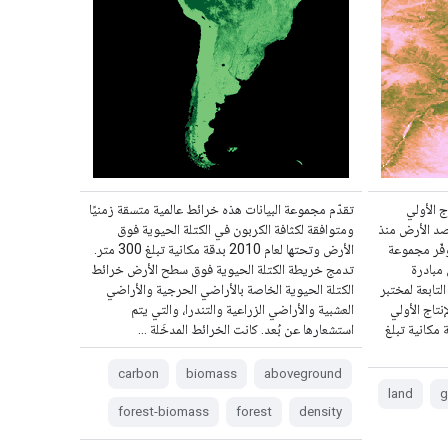
ج الأولي
تقدّم مجموعة البيانات هذه خرائط عالمية متسقة زمنيًا
رصد الأرض منذ
ومتوافقة لكثافة الكربون في الكتلة الحيوية فوق
ة تبلغ 30 مترًا. توفّر مجموعة
الأرض وتحتها لعام 2010 بدقة مكانية تبلغ 300 متر.
 مبادرة
تدمج خريطة الكتلة الحيوية فوق سطح الأرض خرائط
qu;مراقبة المراعي العالمية&quot; التابعة لمختبر
الكتلة الحيوية الخاصة بالأراضي الحرجية والأراضي
ون&quot;، قيم الإنتاج الأولي
العشبية والأراضي الزراعية والتندرا، والتي يتم
بدقة مكانية تبلغ
استشعارها عن بُعد. كانت الخرائط المدخَلة …
carbon
biomass
aboveground
land
g
forest-biomass
forest
density