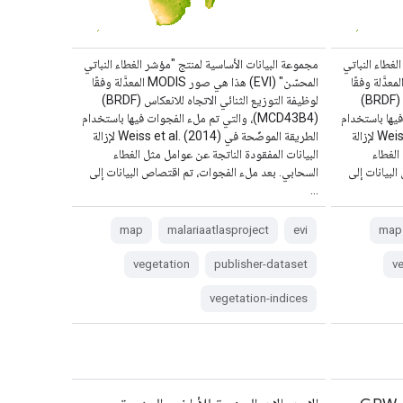
لغطاء النباتي
مجموعة البيانات الأساسية لمنتج "مؤشر الغطاء النباتي
حسّن" (EVI) هذا هي صور MODIS المعدَّلة وفقًا
المحسّن" (EVI) هذا هي صور MODIS المعدَّلة وفقًا
لوظيفة التوزيع الثنائي الاتجاه للانعكاس (BRDF)
لوظيفة التوزيع الثنائي الاتجاه للانعكاس (BRDF)
ات فيها باستخدام
(MCD43B4)، والتي تم ملء الفجوات فيها باستخدام
الطريقة الموضّحة في Weiss et al. (2014) لإزالة
الطريقة الموضّحة في Weiss et al. (2014) لإزالة
الغطاء
البيانات المفقودة الناتجة عن عوامل مثل الغطاء
لبيانات إلى
السحابي. بعد ملء الفجوات، تم اقتصاص البيانات إلى
…
map
malariaatlasproject
evi
map
vegetation
publisher-dataset
v
vegetation-indices