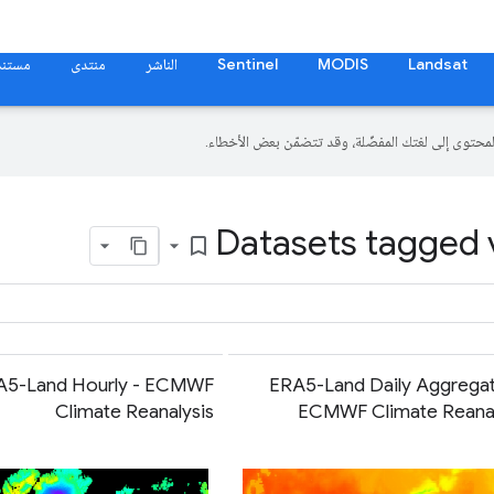
Landsat
MODIS
Sentinel
الناشر
منتدى
مستند
Datasets tagged v
bookmark_border
A5-Land Hourly - ECMWF
ERA5-Land Daily Aggregat
Climate Reanalysis
ECMWF Climate Reanal