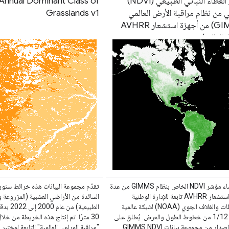
مؤشر الغطاء النباتي الطبيعي (NDVI)
nnual Dominant Class of
ي من نظام مراقبة الأرض العالمي
Grasslands v1
(GIMMS) من أجهزة استشعار AVHRR
 الثالث)
يتم إنشاء مؤشر NDVI الخاص بنظام GIMMS من عدة
تقدّم مجموعة البيانات هذه خرائط سنوية 
أجهزة استشعار AVHRR تابعة للإدارة الوطنية
السائدة من الأراضي العشبية (المزروعة 
للمحيطات والغلاف الجوي (NOAA) لشبكة عالمية
الطبيعية) م
بدرجة 1/12 من خطوط الطول والعرض. يُطلق على
30 مترًا. تم إنتاج هذه الخريطة من خلا
أحدث إصدار من مجموعة بيانات GIMMS NDVI
"مراقبة المراعي العالمية" التابعة لمختبر