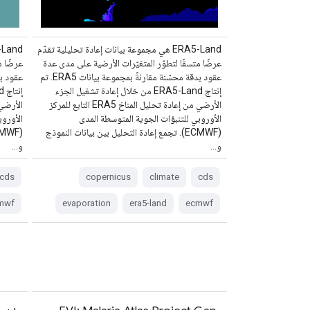
‫ERA5-Land هي مجموعة بيانات إعادة تحليلية تقدّم
عرضًا متسقًا لتطوّر المتغيّرات الأرضية على مدى عدة
عرضًا م
عقود بدقة محسّنة مقارنةً بمجموعة بيانات ERA5. تم
إنتاج ERA5-Land من خلال إعادة تشغيل الجزء
الأرضي من إعادة تحليل المناخ ERA5 التابع للمركز
الأوروبي للتنبؤات الجوية المتوسطة المدى
الأوروب
(ECMWF). تجمع إعادة التحليل بين بيانات النموذج
و…
و…
cds
copernicus
climate
cds
mwf
evaporation
era5-land
ecmwf