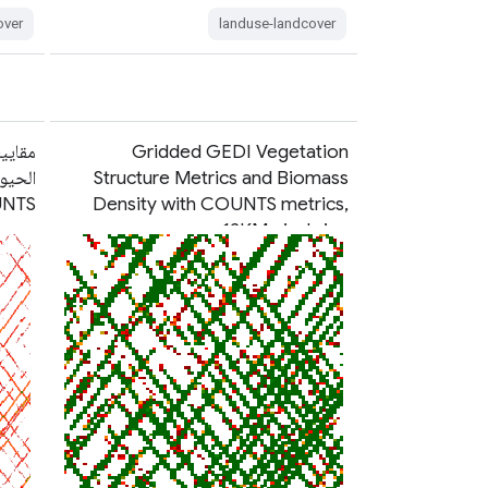
over
landuse-landcover
Gridded GEDI Vegetation
مقاييس
Structure Metrics and Biomass
Density with COUNTS metrics,
COUNTS، حجم
12KM pixel size