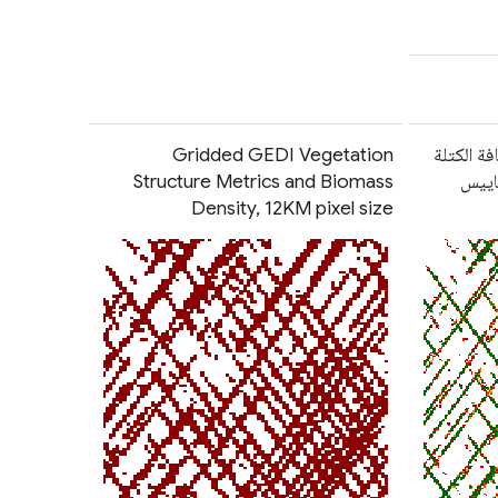
فة الكتلة
Gridded GEDI Vegetation
GEDI مع مقاييس
Structure Metrics and Biomass
Density, 12KM pixel size