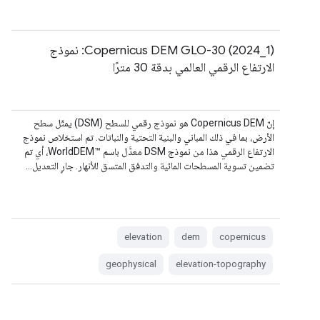
Copernicus DEM GLO-30 (2024_1): نموذج
الارتفاع الرقمي العالمي بدقة 30 مترًا
إنّ Copernicus DEM هو نموذج رقمي للسطح (DSM) يمثّل سطح
الأرض، بما في ذلك المباني والبنية التحتية والنباتات. تم استخلاص نموذج
الارتفاع الرقمي هذا من نموذج DSM معدَّل باسم WorldDEM™‎، أي تم
تضمين تسوية المسطحات المائية والتدفق المتسق للأنهار. جارٍ التعديل…
elevation
dem
copernicus
geophysical
elevation-topography