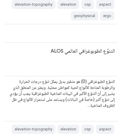
elevation-topography
elevation
csp
aspect
geophysical
ergo
التنوّع الطوبوغرافي العالمي ALOS
التنوّع الطبوغرافي (D) هو متغيّر بديل يمثّل تنوّع درجات الحرارة
والرطوبة المتاحة للأنواع الحية كمواطن محلية. ويعبّر عن المنطق الذي
يشير إلى أنّ التنوّع الأكبر في البيئات المناخية الطبوغرافية يجب أن يؤدي
إلى تنوّع أكبر (خاصةً في النباتات) ويساعد على استمرار الأنواع في ظل
الظروف المناخية…
elevation-topography
elevation
csp
aspect