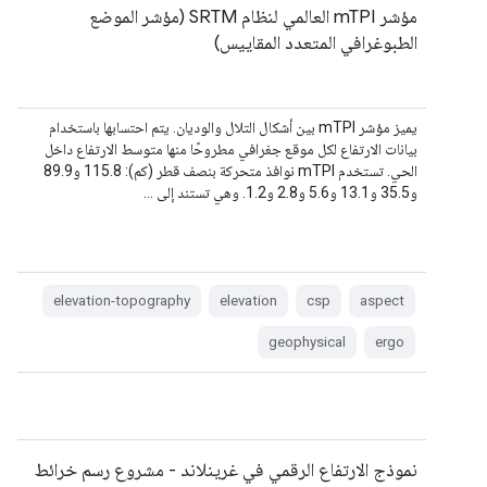
مؤشر mTPI العالمي لنظام SRTM (مؤشر الموضع
الطبوغرافي المتعدد المقاييس)
يميز مؤشر mTPI بين أشكال التلال والوديان. يتم احتسابها باستخدام
بيانات الارتفاع لكل موقع جغرافي مطروحًا منها متوسط الارتفاع داخل
الحي. تستخدم mTPI نوافذ متحركة بنصف قطر (كم): 115.8 و89.9
و35.5 و13.1 و5.6 و2.8 و1.2. وهي تستند إلى …
elevation-topography
elevation
csp
aspect
geophysical
ergo
نموذج الارتفاع الرقمي في غرينلاند - مشروع رسم خرائط