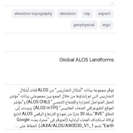
…
elevation-topography
elevation
csp
aspect
geophysical
ergo
Global ALOS Landforms
توفّر مجموعة بيانات "أشكال التضاريس" من ALOS فئات أشكال
التضاريس التي تم إنشاؤها من خلال الجمع بين مجموعتَي بيانات "مؤشر
الحمل المتواصل للحرارة والإشعاع الشمسي" (ALOS CHILI) و"مؤشر
الموقع الطبوغرافي المتعدّد المقاييس" (ALOS mTPI). ويستند إلى
النطاق "AVE" بدقة 30 مترًا من نموذج الارتفاع الرقمي ALOS التابع
لوكالة استكشاف الفضاء اليابانية (المتوفّر في "محرك بحث Google
Earth" باسم JAXA/ALOS/AW3D30_V1_1). الحفاظ على …