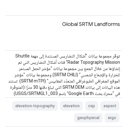
Global SRTM Landforms
توفّر مجموعة بيانات "أشكال التضاريس المستندة إلى مهمة Shuttle
Radar Topography Mission" فئات أشكال التضاريس التي تم
إنشاؤها من خلال الجمع بين مجموعة بيانات "مؤشر الحمل المستمر
للحرارة والإشعاع الشمسي" (SRTM CHILI) ومجموعة بيانات "مؤشر
الموقع الجغرافي الطبوغرافي المتعدّد المقاييس" (SRTM mTPI). تستند
هذه البيانات إلى بيانات SRTM DEM التي تبلغ دقتها 30 مترًا (المتوفّرة
في "محرك بحث Google Earth" باسم USGS/SRTMGL1_003).
The Conservation Science Partners (CSP) Ecologically …
elevation-topography
elevation
csp
aspect
geophysical
ergo