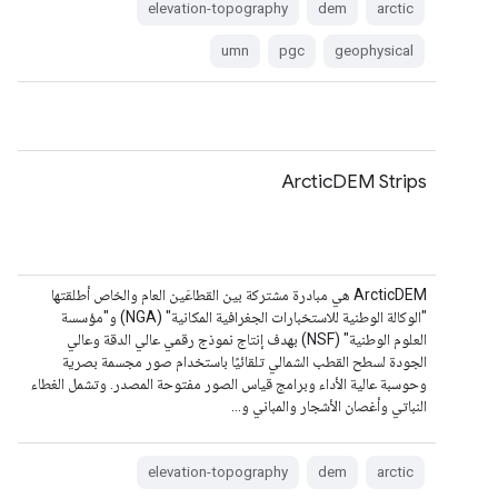
elevation-topography
dem
arctic
umn
pgc
geophysical
ArcticDEM Strips
‫ArcticDEM هي مبادرة مشتركة بين القطاعَين العام والخاص أطلقتها
"الوكالة الوطنية للاستخبارات الجغرافية المكانية" (NGA) و"مؤسسة
العلوم الوطنية" (NSF) بهدف إنتاج نموذج رقمي عالي الدقة وعالي
الجودة لسطح القطب الشمالي تلقائيًا باستخدام صور مجسمة بصرية
وحوسبة عالية الأداء وبرامج قياس الصور مفتوحة المصدر. وتشمل الغطاء
النباتي وأغصان الأشجار والمباني و…
elevation-topography
dem
arctic