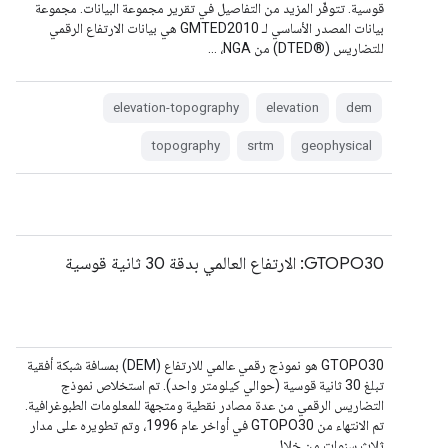
قوسية. تتوفّر المزيد من التفاصيل في تقرير مجموعة البيانات. مجموعة
بيانات المصدر الأساسي لـ GMTED2010 هي بيانات الارتفاع الرقمي
للتضاريس (DTED®‎) من NGA، …
elevation-topography
elevation
dem
topography
srtm
geophysical
GTOPO30: الارتفاع العالمي بدقة 30 ثانية قوسية
‫GTOPO30 هو نموذج رقمي عالمي للارتفاع (DEM) بمسافة شبكة أفقية
تبلغ 30 ثانية قوسية (حوالي كيلومتر واحد). تم استخلاص نموذج
التضاريس الرقمي من عدة مصادر نقطية ومتجهة للمعلومات الطبوغرافية.
تم الانتهاء من GTOPO30 في أواخر عام 1996، وتم تطويره على مدار
ثلاث سنوات من خلال …