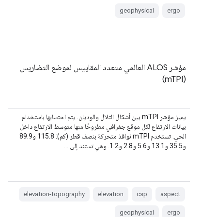
geophysical
ergo
مؤشر ALOS العالمي متعدد المقاييس لموضع التضاريس
(mTPI)
يميز مؤشر mTPI بين أشكال التلال والوديان. يتم احتسابها باستخدام
بيانات الارتفاع لكل موقع جغرافي مطروحًا منها متوسط الارتفاع داخل
الحي. تستخدم mTPI نوافذ متحركة بنصف قطر (كم): 115.8 و89.9
و35.5 و13.1 و5.6 و2.8 و1.2. وهي تستند إلى …
elevation-topography
elevation
csp
aspect
geophysical
ergo