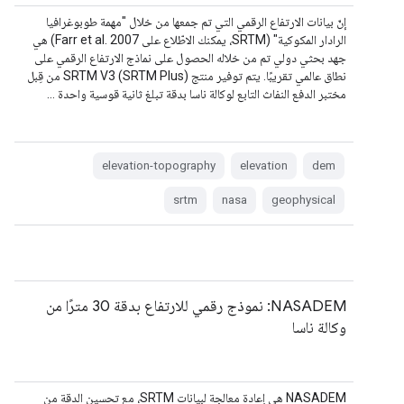
إنّ بيانات الارتفاع الرقمي التي تم جمعها من خلال "مهمة طوبوغرافيا
الرادار المكوكية" (SRTM، يمكنك الاطّلاع على Farr et al. 2007) هي
جهد بحثي دولي تم من خلاله الحصول على نماذج الارتفاع الرقمي على
نطاق عالمي تقريبًا. يتم توفير منتج SRTM V3 (SRTM Plus) من قِبل
مختبر الدفع النفاث التابع لوكالة ناسا بدقة تبلغ ثانية قوسية واحدة …
elevation-topography
elevation
dem
srtm
nasa
geophysical
NASADEM: نموذج رقمي للارتفاع بدقة 30 مترًا من
وكالة ناسا
NASADEM هي إعادة معالجة لبيانات SRTM، مع تحسين الدقة من