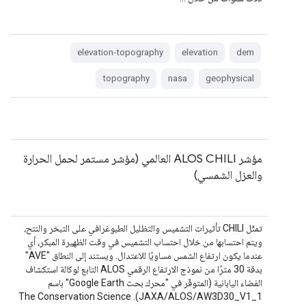
elevation-topography
elevation
dem
topography
nasa
geophysical
مؤشر ALOS CHILI العالمي (مؤشر مستمر لحمل الحرارة
والعزل الشمسي)
تمثّل CHILI تأثيرات التشميس والتظليل الطبوغرافي على التبخر والنتح،
ويتم احتسابها من خلال احتساب التشميس في وقت الظهيرة المبكر، أي
عندما يكون ارتفاع الشمس مساويًا للاعتدال. ويستند إلى النطاق "AVE"
بدقة 30 مترًا من نموذج الارتفاع الرقمي ALOS التابع لوكالة استكشاف
الفضاء اليابانية (المتوفّر في "محرك بحث Google Earth" باسم
JAXA/ALOS/AW3D30_V1_1). The Conservation Science