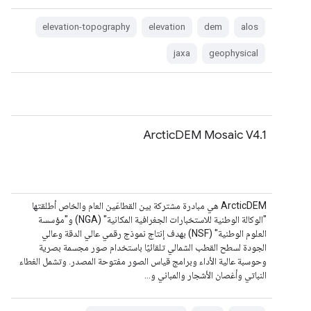
elevation-topography
elevation
dem
alos
jaxa
geophysical
ArcticDEM Mosaic V4.1
‫ArcticDEM هي مبادرة مشتركة بين القطاعَين العام والخاص أطلقتها
"الوكالة الوطنية للاستخبارات الجغرافية المكانية" (NGA) و"مؤسسة
العلوم الوطنية" (NSF) بهدف إنتاج نموذج رقمي عالي الدقة وعالي
الجودة لسطح القطب الشمالي تلقائيًا باستخدام صور مجسمة بصرية
وحوسبة عالية الأداء وبرامج قياس الصور مفتوحة المصدر. وتشمل الغطاء
النباتي وأغصان الأشجار والمباني و…