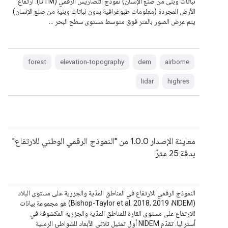
نباتات وبنى من صنع الإنسان) نموذج التضاريس الرقمي (DTM): ارتفاع
الأرض المجردة (معلومات طبوغرافية بدون نباتات وبنية من صنع الإنسان)
يتم عرض الصور بالمتر فوق متوسط مستوى سطح البحر …
forest
elevation-topography
dem
airborne
lidar
highres
معاينة الإصدار 1.0.0 من "النموذج الرقمي الوطني للارتفاع"
بدقة 25 مترًا
النموذج الرقمي للارتفاع في المناطق المدّية والجزرية على مستوى البلاد
(NIDEM؛ Bishop-Taylor et al. 2018, 2019) هو مجموعة بيانات
للارتفاع على مستوى القارة للمناطق المدّية والجزرية المكشوفة في
أستراليا. تقدّم NIDEM أول تمثيل ثلاثي الأبعاد للشواطئ الرملية