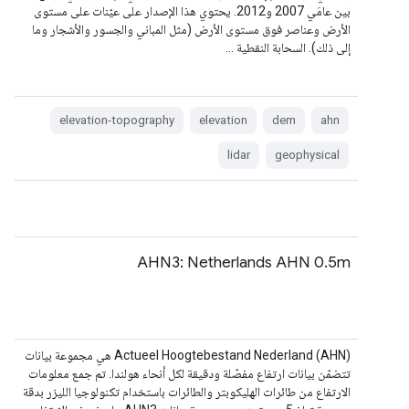
بين عامَي 2007 و2012. يحتوي هذا الإصدار على عيّنات على مستوى
الأرض وعناصر فوق مستوى الأرض (مثل المباني والجسور والأشجار وما
إلى ذلك). السحابة النقطية …
elevation-topography
elevation
dem
ahn
lidar
geophysical
AHN3: Netherlands AHN 0.5m
‫Actueel Hoogtebestand Nederland (AHN) هي مجموعة بيانات
تتضمّن بيانات ارتفاع مفصّلة ودقيقة لكل أنحاء هولندا. تم جمع معلومات
الارتفاع من طائرات الهليكوبتر والطائرات باستخدام تكنولوجيا الليزر بدقة