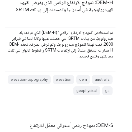
DEM-H: نموذج الارتفاع الرقمي الذي يفرض القيود
الهيدرولوجية في أستراليا والمستند إلى بيانات SRTM
تم استخلاص "نموذج الارتفاع الرقمي" (DEM-H) الذي تم تعديله
هيدرولوجيًا من بيانات SRTM التي حصلت عليها وكالة ناسا في فبراير
2000. تمت تهيئة النموذج هيدرولوجيًا وتم فرض الصرف. تحدّد DEM-
H مسارات التدفق استنادًا إلى ارتفاعات SRTM وخطوط الأنهار التي تمّت
مطابقتها، وتتيح تحديد …
elevation-topography
elevation
dem
australia
geophysical
ga
DEM-S: نموذج رقمي أسترالي معدّل للارتفاع