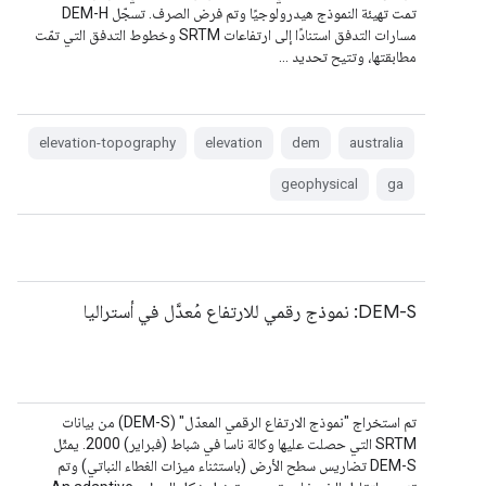
تمت تهيئة النموذج هيدرولوجيًا وتم فرض الصرف. تسجّل DEM-H
مسارات التدفق استنادًا إلى ارتفاعات SRTM وخطوط التدفق التي تمّت
مطابقتها، وتتيح تحديد …
elevation-topography
elevation
dem
australia
geophysical
ga
DEM-S: نموذج رقمي للارتفاع مُعدَّل في أستراليا
تم استخراج "نموذج الارتفاع الرقمي المعدّل" (DEM-S) من بيانات
SRTM التي حصلت عليها وكالة ناسا في شباط (فبراير) 2000. يمثّل
DEM-S تضاريس سطح الأرض (باستثناء ميزات الغطاء النباتي) وتم