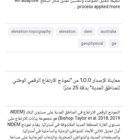
تنعيمه لتقليل الضوضاء وتحسين تمثيل شكل السطح. An adaptive
process applied more …
elevation-topography
elevation
dem
australia
geophysical
ga
معاينة الإصدار 1.0.0 من "نموذج الارتفاع الرقمي الوطني
للمناطق المدية" بدقة 25 مترًا
النموذج الرقمي للارتفاع في المناطق المدية على مستوى البلاد (NIDEM؛
Bishop-Taylor et al. 2018، 2019) هو مجموعة بيانات للارتفاع على
مستوى القارة للمنطقة المدية المكشوفة في أستراليا. يقدّم نموذج NIDEM
أول تمثيل ثلاثي الأبعاد للشواطئ الرملية والساحلية في أستراليا،
والمسطحات المدية، والشواطئ الصخرية، والشعاب المرجانية على مساحة