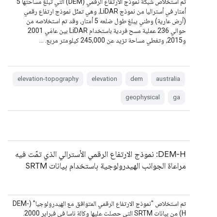
تم استخلاص شبكة نموذج الارتفاع الرقمي (DEM) التي تبلغ مساحتها 5
أمتار في أستراليا من نموذج LiDAR، وهي تمثّل نموذج ارتفاع رقمي
(أرض عارية) وطني يبلغ طول ضلعه 5 أمتار، وقد تم استخلاصه من
حوالي 236 عملية مسح فردية باستخدام LiDAR بين عامَي 2001
و2015، وتغطي مساحة تزيد عن 245,000 كيلومتر مربع. …
elevation-topography
elevation
dem
australia
geophysical
ga
DEM-H: نموذج الارتفاع الرقمي الأسترالي الذي تمّت فيه
مراعاة الجوانب الهيدرولوجية باستخدام بيانات SRTM
تم استخلاص "نموذج الارتفاع الرقمي المتوافق مع الهيدرولوجيا" (DEM-
H) من بيانات SRTM التي حصلت عليها وكالة ناسا في فبراير 2000.