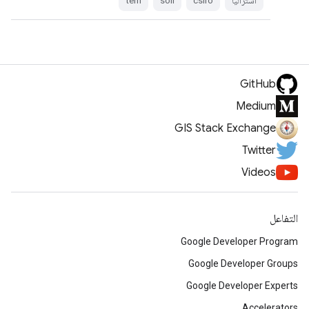
أستراليا
csiro
soil
tern
GitHub
Medium
GIS Stack Exchange
Twitter
Videos
التفاعل
Google Developer Program
Google Developer Groups
Google Developer Experts
Accelerators