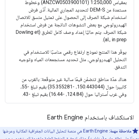
بمقياس 1:250,000 (ANZCW0503900101) وخطوط
مستمدة من DEM-S لتحديد المجاري المائية. أدّى فرض
استخدام شبكة الصرف إلى الحصول على تمثيل متسق للاتصال
الهيدرولوجي مع بعض التشوهات الناتجة عن فرض استخدام
شبكة الصرف. يتم حاليًا إعداد وصف كامل للطرق (Dowling et
al., in prep).
يوفّر هذا المنتج نموذج ارتفاع رقمي مناسبًا للاستخدام في
التحليل الهيدرولوجي، مثل تحديد مستجمعات المياه وتوجيه
التدفق.
هناك عدّة مناطق تتضمّن قيمًا سالبة غير متوقّعة: بالقرب من
كانبيرا حول (150.443044، -35.355281) بقيم تبلغ -55،
وفي غرب أستراليا حول (124.84، -16.44) بقيم تبلغ -43.
الاستكشاف باستخدام Earth Engine
ملاحظة مهمة:
‫Earth Engine هي منصة لتحليل البيانات الجغرافية المكانية وعرضها
بصريًا على نطاق واسع (بيتابايت)، وذلك لتحقيق المنفعة العامة ولخدمة المستخدمين من