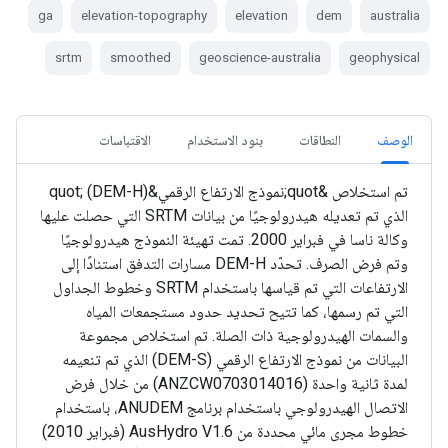
ga
elevation-topography
elevation
dem
australia
srtm
smoothed
geoscience-australia
geophysical
الوصف
النطاقات
بنود الاستخدام
الاقتباسات
تم استخلاص &quot;نموذج الارتفاع الرقمي&quot; (DEM-H)
الذي تم تعديله هيدرولوجيًا من بيانات SRTM التي حصلت عليها
وكالة ناسا في فبراير 2000. تمت تهيئة النموذج هيدرولوجيًا
وتم فرض الصرف. تحدّد DEM-H مسارات التدفق استنادًا إلى
الارتفاعات التي تم قياسها باستخدام SRTM وخطوط الجداول
التي تم رسمها، كما تتيح تحديد حدود مستجمعات المياه
والسمات الهيدرولوجية ذات الصلة. تم استخلاص مجموعة
البيانات من نموذج الارتفاع الرقمي (DEM-S) الذي تم تنعيمه
لمدة ثانية واحدة (ANZCW0703014016) من خلال فرض
الاتصال الهيدرولوجي باستخدام برنامج ANUDEM، باستخدام
خطوط مجرى مائي محددة من AusHydro V1.6 (فبراير 2010)