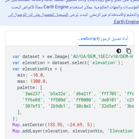
المؤسسات والجهات الحكومية. يمكن استخدام Earth Engine مجانًا لأغراض البحث
والتعليم والاستخدام غير الربحي. للبدء، يُرجى
التسجيل للحصول على إذن الوصول إلى
Earth Engine.
أداة تعديل الرموز (JavaScript)
var
dataset
=
ee
.
Image
(
'AU/GA/DEM_1SEC/v10/DEM-H'
)
var
elevation
=
dataset
.
select
(
'elevation'
);
var
elevationVis
=
{
min
:
-
10.0
,
max
:
1300.0
,
palette
:
[
'3ae237'
,
'b5e22e'
,
'd6e21f'
,
'fff705'
,
'ffd6
'ff6e08'
,
'ff500d'
,
'ff0000'
,
'de0101'
,
'c213
'307ef3'
,
'269db1'
,
'30c8e2'
,
'32d3ef'
,
'3be2
],
};
Map
.
setCenter
(
133.95
,
-
24.69
,
5
);
Map
.
addLayer
(
elevation
,
elevationVis
,
'Elevation'
)