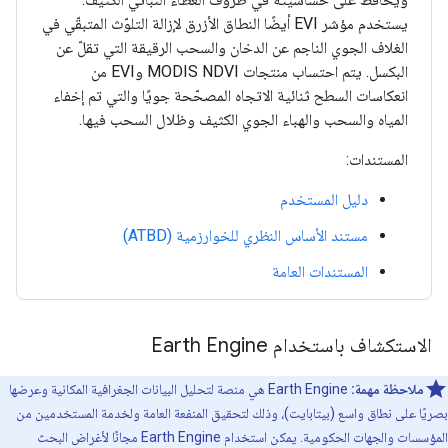
يستخدم مؤشر EVI أيضًا النطاق الأزرق لإزالة التلوّث المتبقّي في
الغلاف الجوي الناجم عن الدخان والسحب الرقيقة التي تقلّ عن
البكسل. يتم احتساب منتجات MODIS NDVI وEVI من
انعكاسات السطح ثنائية الاتجاه المصحّحة جويًا والتي تم إخفاء
المياه والسحب والهباء الجوي الكثيف وظلال السحب فيها.
المستندات:
دليل المستخدم
مستند الأساس النظري للخوارزمية (ATBD)
المستندات العامة
الاستكشاف باستخدام Earth Engine
ملاحظة مهمة:
‫Earth Engine هي منصة لتحليل البيانات الجغرافية المكانية وعرضها
بصريًا على نطاق واسع (بيتابايت)، وذلك لتحقيق المنفعة العامة ولخدمة المستخدمين من
المؤسسات والجهات الحكومية. يمكن استخدام Earth Engine مجانًا لأغراض البحث