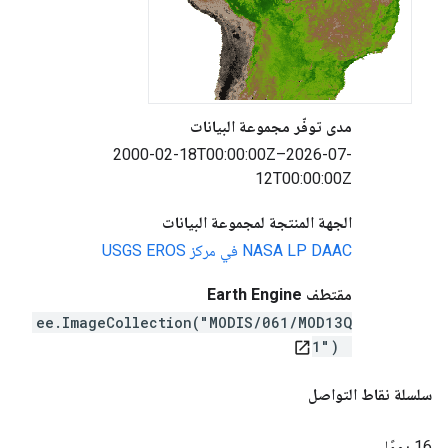
مدى توفّر مجموعة البيانات
2000-02-18T00:00:00Z–2026-07-
12T00:00:00Z
الجهة المنتجة لمجموعة البيانات
‫NASA LP DAAC في مركز USGS EROS
مقتطف Earth Engine
ee.ImageCollection("MODIS/061/MOD13Q
1")
open_in_new
سلسلة نقاط التواصل
16 يومًا