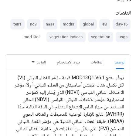
العلامات
terra
ndvi
nasa
modis
global
evi
16-day
mod13q1
vegetation-indices
vegetation
usgs
الوصف
النطاقات
بنود الاستخدام
المزيد
يوفّر منتج MOD13Q1 V6.1 قيمة مؤشر الغطاء النباتي (VI)
لكل بكسل. هناك طبقتان أساسيتان من الغطاء النباتي. أولاً، مؤشر
الاختلاف النباتي القياسي (NDVI) الذي يُشار إليه كمؤشر
استمرارية لمؤشر الاختلاف النباتي القياسي (NDVI) الحالي
المستمد من جهاز قياس الإشعاع المتقدّم ذي الدقة العالية جدًا
(AVHRR) التابع للإدارة الوطنية للمحيطات والغلاف الجوي
(NOAA). طبقة الغطاء النباتي الثانية هي مؤشر الغطاء النباتي
المحسّن (EVI) الذي يقلّل من التغيّرات في خلفية الغطاء النباتي
ويحافظ على حساسيته في ظروف الغطاء النباتي الكثيف.