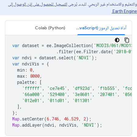
والتعليم والاستخدام غير الربحي. للبدء، يُرجى
التسجيل للحصول على إذن الوصول إلى
Earth Engine.
أداة تعديل الرموز (JavaScript)
Colab (Python)
var
dataset
=
ee
.
ImageCollection
(
'MODIS/061/MOD13Q
.
filter
(
ee
.
Filter
.
date
(
'2018-01-
var
ndvi
=
dataset
.
select
(
'NDVI'
);
var
ndviVis
=
{
min
:
0
,
max
:
8000
,
palette
:
[
'ffffff'
,
'ce7e45'
,
'df923d'
,
'f1b555'
,
'fcd1
'66a000'
,
'529400'
,
'3e8601'
,
'207401'
,
'0562
'012e01'
,
'011d01'
,
'011301'
],
};
Map
.
setCenter
(
6.746
,
46.529
,
2
);
Map
.
addLayer
(
ndvi
,
ndviVis
,
'NDVI'
);