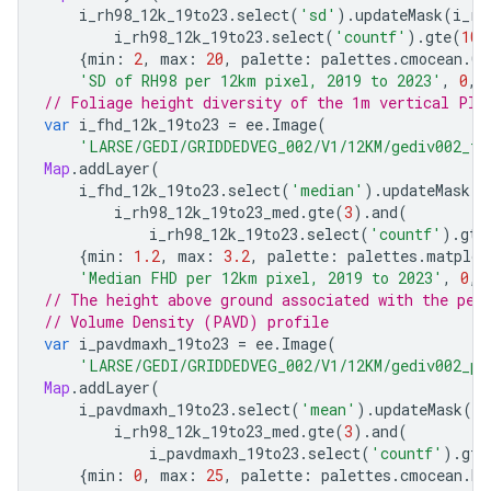
i_rh98_12k_19to23
.
select
(
'sd'
).
updateMask
(
i_rh
i_rh98_12k_19to23
.
select
(
'countf'
).
gte
(
10
)
{
min
:
2
,
max
:
20
,
palette
:
palettes
.
cmocean
.
Cu
'SD of RH98 per 12km pixel, 2019 to 2023'
,
0
,
// Foliage height diversity of the 1m vertical Pla
var
i_fhd_12k_19to23
=
ee
.
Image
(
'LARSE/GEDI/GRIDDEDVEG_002/V1/12KM/gediv002_fh
Map
.
addLayer
(
i_fhd_12k_19to23
.
select
(
'median'
).
updateMask
(
i_rh98_12k_19to23_med
.
gte
(
3
).
and
(
i_rh98_12k_19to23
.
select
(
'countf'
).
gte
{
min
:
1.2
,
max
:
3.2
,
palette
:
palettes
.
matplot
'Median FHD per 12km pixel, 2019 to 2023'
,
0
,
// The height above ground associated with the pea
// Volume Density (PAVD) profile
var
i_pavdmaxh_19to23
=
ee
.
Image
(
'LARSE/GEDI/GRIDDEDVEG_002/V1/12KM/gediv002_pa
Map
.
addLayer
(
i_pavdmaxh_19to23
.
select
(
'mean'
).
updateMask
(
i_rh98_12k_19to23_med
.
gte
(
3
).
and
(
i_pavdmaxh_19to23
.
select
(
'countf'
).
gte
{
min
:
0
,
max
:
25
,
palette
:
palettes
.
cmocean
.
Ha