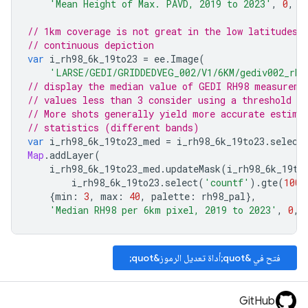
'Mean Height of Max. PAVD, 2019 to 2023'
,
0
,
o
// 1km coverage is not great in the low latitudes,
// continuous depiction
var
i_rh98_6k_19to23
=
ee
.
Image
(
'LARSE/GEDI/GRIDDEDVEG_002/V1/6KM/gediv002_rh-
// display the median value of GEDI RH98 measureme
// values less than 3 consider using a threshold o
// More shots generally yield more accurate estima
// statistics (different bands)
var
i_rh98_6k_19to23_med
=
i_rh98_6k_19to23
.
select
Map
.
addLayer
(
i_rh98_6k_19to23_med
.
updateMask
(
i_rh98_6k_19to
i_rh98_6k_19to23
.
select
(
'countf'
).
gte
(
100
)
{
min
:
3
,
max
:
40
,
palette
:
rh98_pal
},
'Median RH98 per 6km pixel, 2019 to 2023'
,
0
,
فتح في &quot;أداة تعديل الرموز&quot;
GitHub