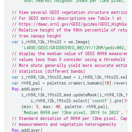
'Shot nearest neighbor index per 12km pixel, 2
// View several GEDI vegetation structure metrics 
// For GEDI metric descriptions see Table 1 at
// https://daac.ornl.gov/GEDI/guides/GEDI_HighQual
// Relative height of the 98th percentile of retur
// tree canopy height
var
i_rh98_12k_19to23
=
ee
.
Image
(
'LARSE/GEDI/GRIDDEDVEG_002/V1/12KM/gediv002_rh
// display the median value of GEDI RH98 measureme
// values less than 3 consider using a threshold o
// More shots generally yield more accurate estima
// statistics (different bands)
var
i_rh98_12k_19to23_med
=
i_rh98_12k_19to23
.
sele
var
rh98_pal
=
palettes
.
crameri
.
bamako
[
10
].
reverse
Map
.
addLayer
(
i_rh98_12k_19to23_med
.
updateMask
(
i_rh98_12k_19
i_rh98_12k_19to23
.
select
(
'countf'
).
gte
(
10
)
{
min
:
3
,
max
:
40
,
palette
:
rh98_pal
},
'Median RH98 per 12km pixel, 2019 to 2023'
,
1
,
// Standard deviation of RH98 per 12km pixel. Capt
// measurements and vegetation heterogeneity
Map
.
addLayer
(