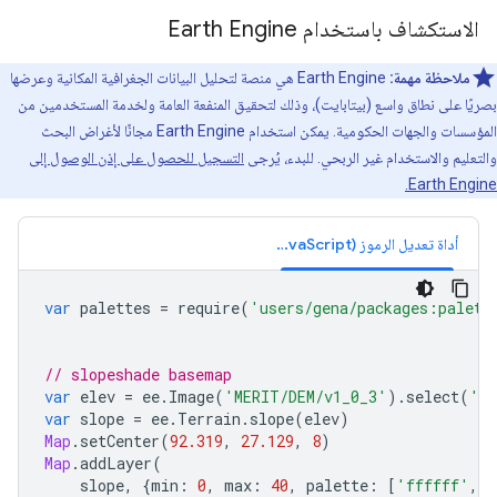
الاستكشاف باستخدام Earth Engine
ملاحظة مهمة:
‫Earth Engine هي منصة لتحليل البيانات الجغرافية المكانية وعرضها
بصريًا على نطاق واسع (بيتابايت)، وذلك لتحقيق المنفعة العامة ولخدمة المستخدمين من
المؤسسات والجهات الحكومية. يمكن استخدام Earth Engine مجانًا لأغراض البحث
والتعليم والاستخدام غير الربحي. للبدء، يُرجى
التسجيل للحصول على إذن الوصول إلى
Earth Engine.
أداة تعديل الرموز (JavaScript)
var
palettes
=
require
(
'users/gena/packages:palett
// slopeshade basemap
var
elev
=
ee
.
Image
(
'MERIT/DEM/v1_0_3'
).
select
(
'd
var
slope
=
ee
.
Terrain
.
slope
(
elev
)
Map
.
setCenter
(
92.319
,
27.129
,
8
)
Map
.
addLayer
(
slope
,
{
min
:
0
,
max
:
40
,
palette
:
[
'ffffff'
,
'