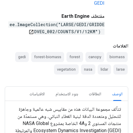
GEDI
مقتطف Earth Engine
ee.ImageCollection("LARSE/GEDI/GRIDDE
DVEG_002/COUNTS/V1/12KM")
open_in_new
العلامات
gedi
forest-biomass
forest
canopy
biomass
vegetation
nasa
lidar
larse
الوصف
النطاقات
بنود الاستخدام
الاقتباسات
تتألف مجموعة البيانات هذه من مقاييس شبه عالمية وجاهزة
للتحليل ومتعددة الدقة لبنية الغطاء النباتي، وهي مستمدّة من
منتجات المستوى 2 و4A الخاصة بمشروع NASA Global
Ecosystem Dynamics Investigation (GEDI) والمرتبطة