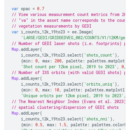
var
opac
=
0.7
// View various measurement count metrics from 201
// "va" in the asset name corresponds to the count
// vegetation measurements by GEDI
var
i_counts_12k_19to23
=
ee
.
Image
(
'LARSE/GEDI/GRIDDEDVEG_002/COUNTS/V1/12KM/gedi
// Number of GEDI laser shots (i.e. footprints) pe
Map
.
addLayer
(
i_counts_12k_19to23
.
select
(
'shots_count'
),
{
min
:
0
,
max
:
200
,
palette
:
palettes
.
matplotli
'Shot count per 12km pixel, 2019 to 2023'
,
0
,
// Number of ISS orbits (with valid GEDI shots) pe
Map
.
addLayer
(
i_counts_12k_19to23
.
select
(
'orbits_uniq'
),
{
min
:
0
,
max
:
10
,
palette
:
palettes
.
matplotlib
'Unique orbits per 12km pixel, 2019 to 2023'
,
// The Nearest Neighbor Index (Evans et al. 2023),
// spatial clustering/dispersion of GEDI shots
Map
.
addLayer
(
i_counts_12k_19to23
.
select
(
'shots_nni'
),
{
min
:
0.5
,
max
:
1.5
,
palette
:
palettes
.
colorbr