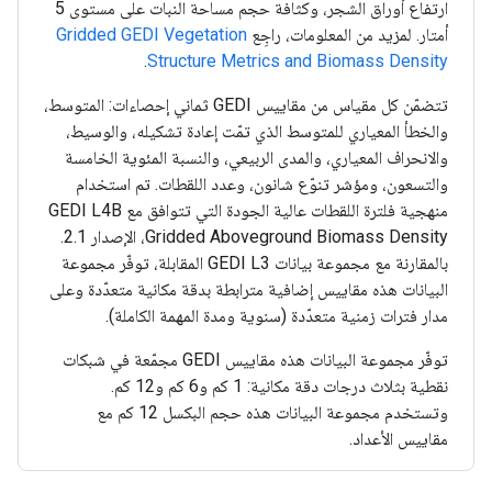
ارتفاع أوراق الشجر، وكثافة حجم مساحة النبات على مستوى 5
أمتار. لمزيد من المعلومات، راجِع
Gridded GEDI Vegetation
.
Structure Metrics and Biomass Density
تتضمّن كل مقياس من مقاييس GEDI ثماني إحصاءات: المتوسط،
والخطأ المعياري للمتوسط الذي تمّت إعادة تشكيله، والوسيط،
والانحراف المعياري، والمدى الربيعي، والنسبة المئوية الخامسة
والتسعون، ومؤشر تنوّع شانون، وعدد اللقطات. تم استخدام
منهجية فلترة اللقطات عالية الجودة التي تتوافق مع GEDI L4B
Gridded Aboveground Biomass Density، الإصدار 2.1.
بالمقارنة مع مجموعة بيانات GEDI L3 المقابلة، توفّر مجموعة
البيانات هذه مقاييس إضافية مترابطة بدقة مكانية متعدّدة وعلى
مدار فترات زمنية متعدّدة (سنوية ومدة المهمة الكاملة).
توفّر مجموعة البيانات هذه مقاييس GEDI مجمّعة في شبكات
نقطية بثلاث درجات دقة مكانية: 1 كم و6 كم و12 كم.
وتستخدم مجموعة البيانات هذه حجم البكسل 12 كم مع
مقاييس الأعداد.