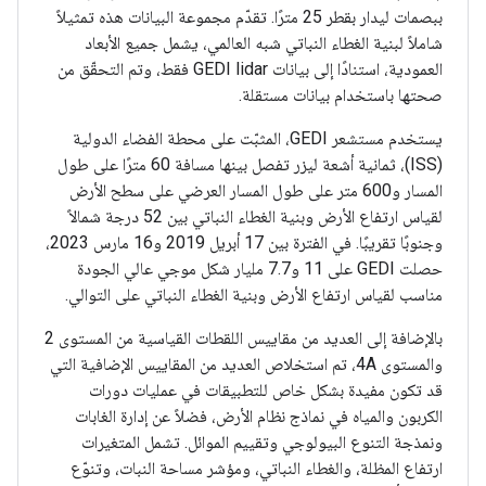
ببصمات ليدار بقطر 25 مترًا. تقدّم مجموعة البيانات هذه تمثيلاً
شاملاً لبنية الغطاء النباتي شبه العالمي، يشمل جميع الأبعاد
العمودية، استنادًا إلى بيانات GEDI lidar فقط، وتم التحقّق من
صحتها باستخدام بيانات مستقلة.
يستخدم مستشعر GEDI، المثبّت على محطة الفضاء الدولية
(ISS)، ثمانية أشعة ليزر تفصل بينها مسافة 60 مترًا على طول
المسار و600 متر على طول المسار العرضي على سطح الأرض
لقياس ارتفاع الأرض وبنية الغطاء النباتي بين 52 درجة شمالاً
وجنوبًا تقريبًا. في الفترة بين 17 أبريل 2019 و16 مارس 2023،
حصلت GEDI على 11 و7.7 مليار شكل موجي عالي الجودة
مناسب لقياس ارتفاع الأرض وبنية الغطاء النباتي على التوالي.
بالإضافة إلى العديد من مقاييس اللقطات القياسية من المستوى 2
والمستوى 4A، تم استخلاص العديد من المقاييس الإضافية التي
قد تكون مفيدة بشكل خاص للتطبيقات في عمليات دورات
الكربون والمياه في نماذج نظام الأرض، فضلاً عن إدارة الغابات
ونمذجة التنوع البيولوجي وتقييم الموائل. تشمل المتغيرات
ارتفاع المظلة، والغطاء النباتي، ومؤشر مساحة النبات، وتنوّع