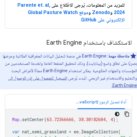
للمزيد من المعلومات، يُرجى الاطّلاع على
Parente et. al,
2024
و
Zenodo
و
موقع Global Pasture Watch
الإلكتروني على GitHub
.
الاستكشاف باستخدام Earth Engine
ملاحظة مهمة:
‫Earth Engine هي منصة لتحليل البيانات الجغرافية المكانية وعرضها
بصريًا على نطاق واسع (بيتابايت)، وذلك لتحقيق المنفعة العامة ولخدمة المستخدمين من
المؤسسات والجهات الحكومية. يمكن استخدام Earth Engine مجانًا لأغراض البحث
والتعليم والاستخدام غير الربحي. للبدء، يُرجى
التسجيل للحصول على إذن الوصول إلى
Earth Engine.
أداة تعديل الرموز (JavaScript)
Map
.
setCenter
(
63.72366666
,
38.30182604
,
4
);
var
nat_semi_grassland
=
ee
.
ImageCollection
(