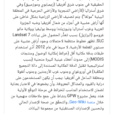
الحقيقية في جنوب شرق أفريقيا (زيمبابوي وموزمبيق) وفي
شرق أستراليا (الأراضي الشجرية والأراضي الحرجية في المنطقة
البيئية "مولغا"). يتم تصنيف الأراضي الزراعية بشكل خاطئ على
أنّها أراضٍ عشبية في أجزاء من شمال أفريقيا وشبه الجزيرة
العربية وغرب أستراليا ونيوزيلندا ووسط بوليفيا وولاية ماتو
غروسو (البرازيل). بسبب تعذُّر الحصول على بيانات Landsat 7
SLC، تظهر خطوط منتظمة لاحتمالات وجود أراضٍ عشبية على
مستوى القطعة الأرضية، لا سيما في عام 2012. أدّى استخدام
طبقات بدقة مكانية أقل (خرائط إمكانية الوصول ومنتجات
MODIS) إلى حدوث أخطاء عينية كبيرة منحنية (بسبب
استراتيجية تقليل الدقة المكانية المستندة إلى دالة التجميع
المكعّبة) في أوروغواي وجنوب غرب الأرجنتين وجنوب أنغولا
ومنطقة الساحل في أفريقيا. يجب أن يكون المستخدمون على
دراية بالقيود والمشاكل المعروفة، وأن يضعوها في الاعتبار بعناية
لضمان الاستخدام المناسب للخرائط في مرحلة التوقّع الأولية
هذه. يعمل مشروع GPW بنشاط على جمع ملاحظات منهجية من
خلال
منصة Geo-Wiki
، والتحقّق من صحة الإصدار الحالي
وتحسين الإصدارات المستقبلية من مجموعة البيانات.