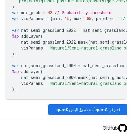
"projects/global-pasture-watch/assets/ggc-30m/v1
)
var
min_prob
=
42
// Probability threshold
var
visParams
=
{
min
:
15
,
max
:
85
,
palette
:
'f7f1e
var
nat_semi_grassland_2022
=
nat_semi_grassland
.
f
Map
.
addLayer
(
nat_semi_grassland_2022
.
mask
(
nat_semi_grasslan
visParams
,
'Natural/Semi-natural grassland pro
);
var
nat_semi_grassland_2000
=
nat_semi_grassland
.
f
Map
.
addLayer
(
nat_semi_grassland_2000
.
mask
(
nat_semi_grasslan
visParams
,
'Natural/Semi-natural grassland pro
);
فتح في &quot;أداة تعديل الرموز&quot;
GitHub