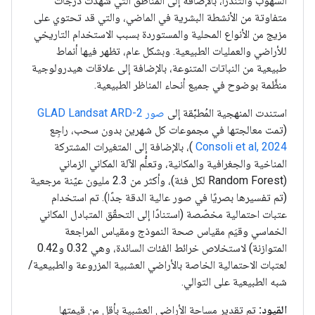
السهوب والتندرا، بالإضافة إلى المناطق التي شهدت درجات
متفاوتة من الأنشطة البشرية في الماضي، والتي قد تحتوي على
مزيج من الأنواع المحلية والمستوردة بسبب الاستخدام التاريخي
للأراضي والعمليات الطبيعية. وبشكل عام، تظهر فيها أنماط
طبيعية من النباتات المتنوعة، بالإضافة إلى علاقات هيدرولوجية
منظَّمة بوضوح في جميع أنحاء المناظر الطبيعية.
استندت المنهجية المُطبَّقة إلى
صور GLAD Landsat ARD-2
(تمت معالجتها في مجموعات كل شهرين بدون سحب، راجِع
Consoli et al, 2024
)، بالإضافة إلى المتغيرات المشتركة
المناخية والجغرافية والمكانية، وتعلُّم الآلة المكاني الزماني
(Random Forest لكل فئة)، وأكثر من 2.3 مليون عيّنة مرجعية
(تم تفسيرها بصريًا في صور عالية الدقة جدًا). تم استخدام
عتبات احتمالية مخصّصة (استنادًا إلى التحقّق المتبادل المكاني
الخماسي وقيَم مقياس صحة النموذج ومقياس المراجعة
المتوازنة) لاستخلاص خرائط الفئات السائدة، وهي 0.32 و0.42
لعتبات الاحتمالية الخاصة بالأراضي العشبية المزروعة والطبيعية/
شبه الطبيعية على التوالي.
القيود:
تم تقدير مساحة الأراضي العشبية بأقل من قيمتها