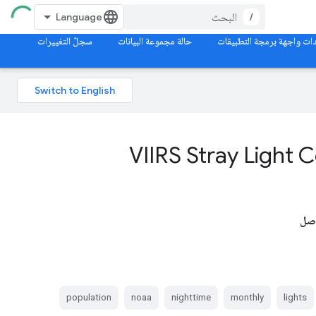
/
ات واجهة برمجة التطبيقات
حالة مجموعة البيانات
سجلّ التغييرات
VIIRS Stray Light 
اصل
population
noaa
nighttime
monthly
lights