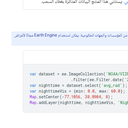
عي
. يستثني هذا المنتج البيانات المتأثرة بغطاء السحب.
‫Earth Engine هي منصة لتحليل البيانات الجغرافية المكانية وعرضها بصريًا على نطاق واسع (بيتابايت)، وذلك لتحقيق المنفعة العامة ولخدمة المستخدمين من المؤسسات والجهات الحكومية. يمكن استخدام Earth Engine مجانًا لأغراض
var
dataset
=
ee
.
ImageCollection
(
'NOAA/VII
.
filter
(
ee
.
Filter
.
date
(
'
var
nighttime
=
dataset
.
select
(
'avg_rad'
);
var
nighttimeVis
=
{
min
:
0.0
,
max
:
60.0
};
Map
.
setCenter
(
-
77.1056
,
38.8904
,
8
);
Map
.
addLayer
(
nighttime
,
nighttimeVis
,
'Nig