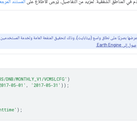
م في المناطق الشفقية. لمزيد من التفاصيل، يُرجى الاطّلاع على
المستند المرج
Earth Engin.
RS/DNB/MONTHLY_V1/VCMSLCFG'
)
2017-05-01'
,
'2017-05-31'
));
httime'
);