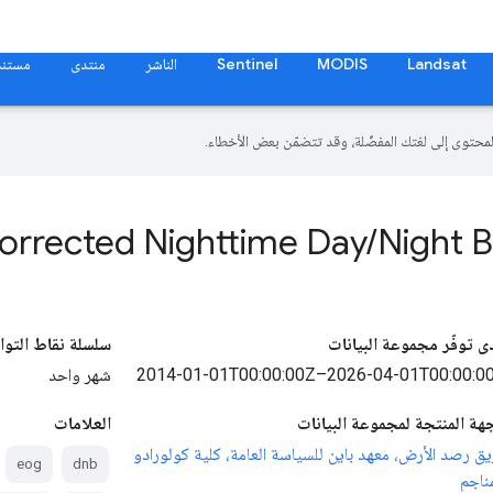
Landsat
MODIS
Sentinel
الناشر
منتدى
مستند
Corrected Nighttime Day
/
Night 
ى توفّر مجموعة البيانات
سلسلة نقاط التو
2014-01-01T00:00:00Z–2026-04-01T00:00:0
شهر واحد
جهة المنتجة لمجموعة البيانات
العلامات
يق رصد الأرض، معهد باين للسياسة العامة، كلية كولورادو
eog
dnb
مناجم