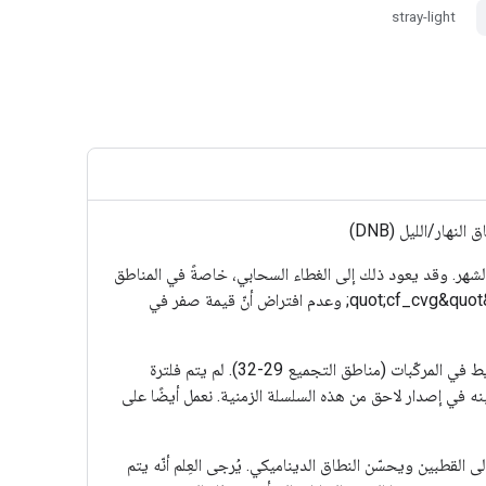
stray-light
الشهر. وقد يعود ذلك إلى الغطاء السحابي، خاصةً في المناطق
الاستوائية، أو إلى الإضاءة الشمسية، كما يحدث بالقرب من القطبين في أشهر الصيف. لذلك، يُنصح مستخدمو هذه البيانات باستخدام النطاق &quot;cf_cvg&quot; وعدم افتراض أنّ قيمة صفر في
يتم تحديد الغطاء السحابي باستخدام منتج VIIRS Cloud Mask (VCM). بالإضافة إلى ذلك، لا يتم تضمين البيانات القريبة من حواف الشريط في المركّبات (مناطق التجميع 29-32). لم يتم فلترة
مينه في إصدار لاحق من هذه السلسلة الزمنية. نعمل أيضًا على
 لتصبح أقرب إلى القطبين ويحسّن النطاق الديناميكي. يُرجى العِلم أنّه يتم