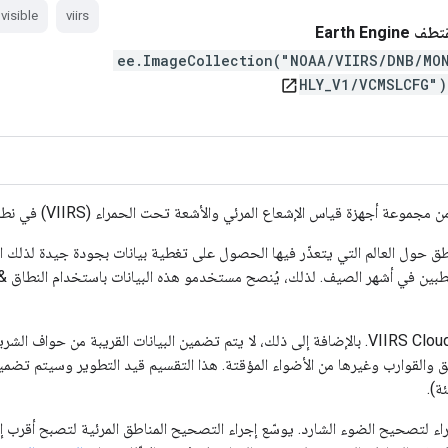
visible
viirs
 Earth Engine
ee.ImageCollection("NOAA/VIIRS/DNB/MO
HLY_V1/VCMSLCFG"
open_in_new
قياس الإشعاع المرئي والأشعة تحت الحمراء (VIIRS) في نطاق النهار/الليل (DNB)
لمناطق حول العالم التي يتعذّر فيها الحصول على تغطية بيانات بجودة جيدة لذلك 
 والحرائق والقوارب وغيرها من الأضواء المؤقتة. هذا التقسيم قيد التطوير وسيتم تض
ة).
اد بديل لبيانات VIIRS DNB باستخدام إجراء لتصحيح الضوء الشارد. يوسّع إجراء التصحيح المناطق المرئية