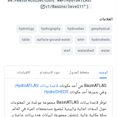
ee.FeatureCollection("WWF/HydroATLAS/
v1/Basins/level11")
open_in_new
العلامات
hydrology
hydrography
hydroatlas
geophysical
table
surface-ground-water
srtm
hydrosheds
wwf
watershed
water
الوصف
مخطط الجدول
بنود الاستخدام
الاقتباسات
‫BasinATLAS هي أحد مكونات
قاعدة بيانات HydroATLAS
،
وهي بدورها أحد مكونات
HydroSHEDS
.
توفّر قاعدة بيانات BasinATLAS مجموعة موحّدة من المعلومات
حول السمات المائية والبيئية لجميع مستجمعات المياه في العالم
بدقة مكانية عالية. تتضمّن مجموعة البيانات هذه بيانات خاصة بـ