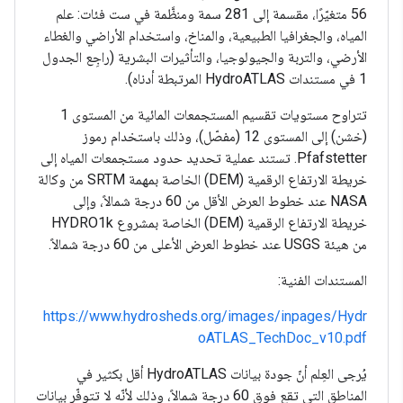
56 متغيّرًا، مقسمة إلى 281 سمة ومنظَّمة في ست فئات: علم
المياه، والجغرافيا الطبيعية، والمناخ، واستخدام الأراضي والغطاء
الأرضي، والتربة والجيولوجيا، والتأثيرات البشرية (راجِع الجدول
1 في مستندات HydroATLAS المرتبطة أدناه).
تتراوح مستويات تقسيم المستجمعات المائية من المستوى 1
(خشن) إلى المستوى 12 (مفصّل)، وذلك باستخدام رموز
Pfafstetter. تستند عملية تحديد حدود مستجمعات المياه إلى
خريطة الارتفاع الرقمية (DEM) الخاصة بمهمة SRTM من وكالة
NASA عند خطوط العرض الأقل من 60 درجة شمالاً، وإلى
خريطة الارتفاع الرقمية (DEM) الخاصة بمشروع HYDRO1k
من هيئة USGS عند خطوط العرض الأعلى من 60 درجة شمالاً.
المستندات الفنية:
https://www.hydrosheds.org/images/inpages/Hydr
oATLAS_TechDoc_v10.pdf
يُرجى العِلم أنّ جودة بيانات HydroATLAS أقل بكثير في
المناطق التي تقع فوق 60 درجة شمالاً، وذلك لأنّه لا تتوفّر بيانات