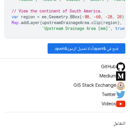
// View the continent of South America.
var
region
=
ee
.
Geometry
.
BBox
(
-
80
,
-
60
,
-
20
,
20
);
Map
.
addLayer
(
upstreamDrainageArea
.
clip
(
region
),
{
'Upstream Drainage Area [mm]'
,
true
,
فتح في &quot;أداة تعديل الرموز&quot;
GitHub
Medium
GIS Stack Exchange
Twitter
Videos
التفاعل