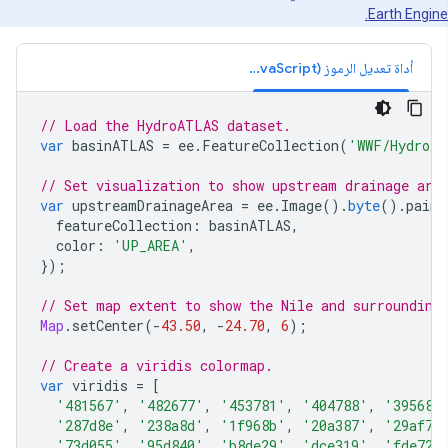
Earth Engine
أداة تعديل الرموز (JavaScript)
// Load the HydroATLAS dataset.
var
basinATLAS
=
ee
.
FeatureCollection
(
'WWF/HydroA
// Set visualization to show upstream drainage are
var
upstreamDrainageArea
=
ee
.
Image
().
byte
().
pain
featureCollection
:
basinATLAS
,
color
:
'UP_AREA'
,
});
// Set map extent to show the Nile and surrounding
Map
.
setCenter
(
-
43.50
,
-
24.70
,
6
);
// Create a viridis colormap.
var
viridis
=
[
'481567'
,
'482677'
,
'453781'
,
'404788'
,
'39568c
'287d8e'
,
'238a8d'
,
'1f968b'
,
'20a387'
,
'29af7f
'73d055'
,
'95d840'
,
'b8de29'
,
'dce319'
,
'fde725