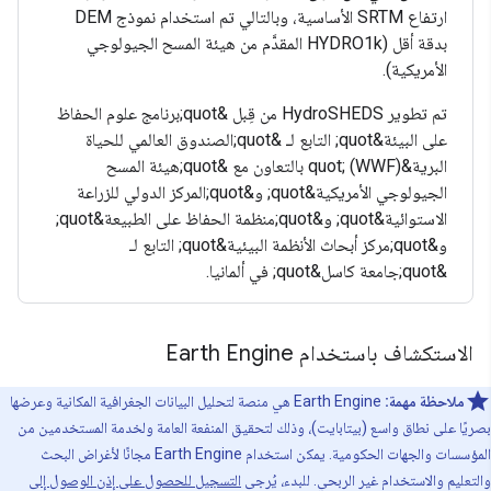
ارتفاع SRTM الأساسية، وبالتالي تم استخدام نموذج DEM
بدقة أقل (HYDRO1k المقدَّم من هيئة المسح الجيولوجي
الأمريكية).
تم تطوير HydroSHEDS من قِبل &quot;برنامج علوم الحفاظ
على البيئة&quot; التابع لـ &quot;الصندوق العالمي للحياة
البرية&quot; (WWF) بالتعاون مع &quot;هيئة المسح
الجيولوجي الأمريكية&quot; و&quot;المركز الدولي للزراعة
الاستوائية&quot; و&quot;منظمة الحفاظ على الطبيعة&quot;
و&quot;مركز أبحاث الأنظمة البيئية&quot; التابع لـ
&quot;جامعة كاسل&quot; في ألمانيا.
الاستكشاف باستخدام Earth Engine
ملاحظة مهمة:
‫Earth Engine هي منصة لتحليل البيانات الجغرافية المكانية وعرضها
صريًا على نطاق واسع (بيتابايت)، وذلك لتحقيق المنفعة العامة ولخدمة المستخدمين من
المؤسسات والجهات الحكومية. يمكن استخدام Earth Engine مجانًا لأغراض البحث
التعليم والاستخدام غير الربحي. للبدء، يُرجى
التسجيل للحصول على إذن الوصول إلى