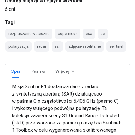
Odstęp między kolejnymi wizytami
6 dni
Tagi
rozpraszanie wsteczne
copernicus
esa
ue
polaryzacja
radar
sar
zdjęcia-satelitarne
sentinel
Opis
Pasma
Więcej
Misja Sentinel-1 dostarcza dane z radaru
z syntetyczną aperturą (SAR) działającego
w paśmie C o częstotliwości 5,405 GHz (pasmo C)
i wykorzystującego podwójną polaryzację. Ta
kolekcja zawiera sceny S1 Ground Range Detected
(GRD) przetworzone za pomocą narzędzia Sentinel-
1 Toolbox w celu wygenerowania skalibrowanego