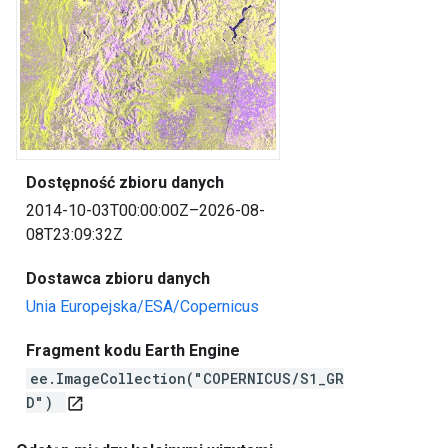
Dostępność zbioru danych
2014-10-03T00:00:00Z–2026-08-
08T23:09:32Z
Dostawca zbioru danych
Unia Europejska/ESA/Copernicus
Fragment kodu Earth Engine
ee.ImageCollection("COPERNICUS/S1_GR
D")
open_in_new