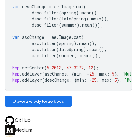
var
descChange
=
ee
.
Image
.
cat
(
desc
.
filter
(
spring
).
mean
(),
desc
.
filter
(
lateSpring
).
mean
(),
desc
.
filter
(
summer
).
mean
());
var
ascChange
=
ee
.
Image
.
cat
(
asc
.
filter
(
spring
).
mean
(),
asc
.
filter
(
lateSpring
).
mean
(),
asc
.
filter
(
summer
).
mean
());
Map
.
setCenter
(
5.2013
,
47.3277
,
12
);
Map
.
addLayer
(
ascChange
,
{
min
:
-
25
,
max
:
5
},
'Multi
Map
.
addLayer
(
descChange
,
{
min
:
-
25
,
max
:
5
},
'Mult
Otwórz w edytorze kodu
GitHub
Medium