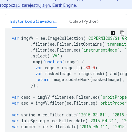
rozpocząć,
zarejestruj się w Earth Engine
.
Edytor kodu (JavaScript)
Colab (Python)
var
imgVV
=
ee
.
ImageCollection
(
'COPERNICUS/S1_GRD'
.
filter
(
ee
.
Filter
.
listContains
(
'transmitte
.
filter
(
ee
.
Filter
.
eq
(
'instrumentMode'
,
'IW
.
select
(
'VV'
)
.
map
(
function
(
image
)
{
var
edge
=
image
.
lt
(
-
30.0
);
var
maskedImage
=
image
.
mask
().
and
(
edge
.
return
image
.
updateMask
(
maskedImage
);
});
var
desc
=
imgVV
.
filter
(
ee
.
Filter
.
eq
(
'orbitPropert
var
asc
=
imgVV
.
filter
(
ee
.
Filter
.
eq
(
'orbitProperti
var
spring
=
ee
.
Filter
.
date
(
'2015-03-01'
,
'2015-04
var
lateSpring
=
ee
.
Filter
.
date
(
'2015-04-21'
,
'201
var
summer
=
ee
.
Filter
.
date
(
'2015-06-11'
,
'2015-08