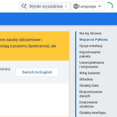
/
Na tej stronie
lone zasoby obliczeniowe i
Wsparcie Pythona
ystają z poziomu Społeczność, ale
Opcje instalacji
Importowanie
pakietu
Uwierzytelnianie
i inicjowanie
erowany
Witaj świecie!
Składnia
Obiekty Date
Eksportowanie
danych
Drukowanie
obiektów
Obiekty interfejsu