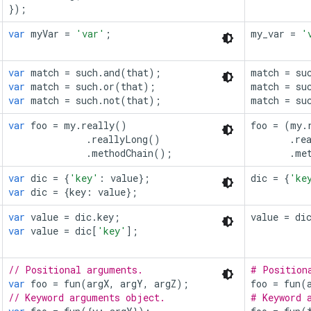
});
var
myVar
=
'var'
;
my_var
=
'
var
match
=
such
.
and
(
that
);
match
=
su
var
match
=
such
.
or
(
that
);
match
=
su
var
match
=
such
.
not
(
that
);
match
=
su
var
foo
=
my
.
really
()
foo
=
(
my
.
.
reallyLong
()
.
re
.
methodChain
();
.
me
var
dic
=
{
'key'
:
value
};
dic
=
{
'ke
var
dic
=
{
key
:
value
};
var
value
=
dic
.
key
;
value
=
di
var
value
=
dic
[
'key'
];
// Positional arguments.
# Position
var
foo
=
fun
(
argX
,
argY
,
argZ
);
foo
=
fun
(
// Keyword arguments object.
# Keyword 