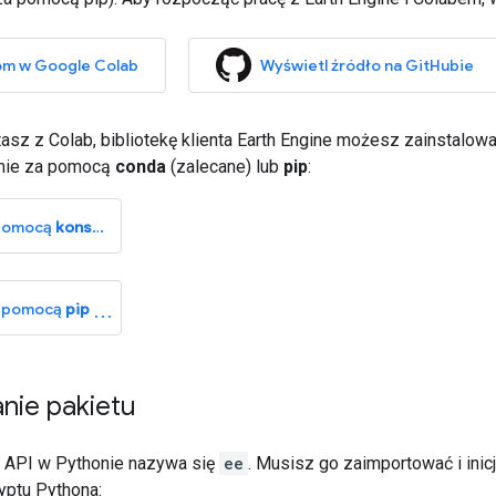
m w Google Colab
Wyświetl źródło na GitHubie
tasz z Colab, bibliotekę klienta Earth Engine możesz zainstalowa
mie za pomocą
conda
(zalecane) lub
pip
:
 pomocą
konsola
expand_more
za pomocą
pip
nie pakietu
su API w Pythonie nazywa się
ee
. Musisz go zaimportować i inic
ryptu Pythona: