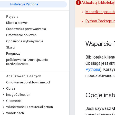
Aktualizuj bibliotek
Instalacja Pythona
Menedżer pakietó
Pojęcia
Python Package In
Klient a serwer
Środowiska przetwarzania
Omówienie obliczeń
Opóźnione wykonywanie
Wsparcie 
Skaluj
Prognozy
Biblioteka klien
próbkowania i zmniejszania
Obsługa jest ak
rozdzielczości
.
Pythona
). Korz
nieoczekiwane d
Analizowanie danych
Omówienie obiektów i metod
Obraz
Opcje insta
Image
Collection
Geometria
Właściwość i Feature
Collection
Jeśli używasz
G
Widok cech
zainstalowana (z