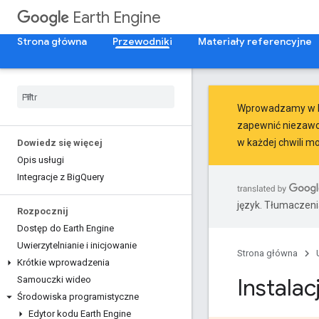
Earth Engine
Strona główna
Przewodniki
Materiały referencyjne
Wprowadzamy w E
zapewnić niezawod
w każdej chwili m
Dowiedz się więcej
Opis usługi
Integracje z Big
Query
język. Tłumaczen
Rozpocznij
Dostęp do Earth Engine
Uwierzytelnianie i inicjowanie
Strona główna
Krótkie wprowadzenia
Instala
Samouczki wideo
Środowiska programistyczne
Edytor kodu Earth Engine