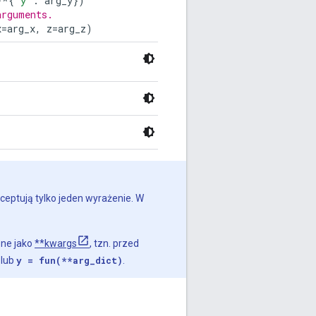
**
{
'y'
:
arg_y
})
arguments.
x
=
arg_x
,
z
=
arg_z
)
kceptują tylko jeden wyrażenie. W
one jako
**kwargs
, tzn. przed
lub
y = fun(**arg_dict)
.