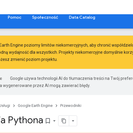
Pomoc
Społeczność
Data Catalog
arth Engine
poziomy limitów niekomercyjnych
, aby chronić współdzie
ną wydajność dla wszystkich. Projekty niekomercyjne domyślnie korz
ożesz zmienić poziom projektu.
Google używa technologii AI do tłumaczenia treści na Twój pref
ia wygenerowane przez AI mogą zawierać błędy.
Usługi
Google Earth Engine
Przewodniki
cja Pythona
bookmark_border