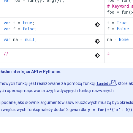
var
foo
=
fun
({
y
:
argY
});
foo
=
fun
(
# Keyword 
foo
=
fun
(
var
t
=
true
;
t
=
True
var
f
=
false
;
f
=
False
var
na
=
null
;
na
=
None
//
#
adni interfejsu API w Pythonie:
owych funkcji jest realizowane za pomocą funkcji
lambda
, które a
ch operacji mapowania użyj tradycyjnych funkcji nazwanych.
i podane jako słownik argumentów słów kluczowych muszą być określ
 wejściowych funkcji należy dodać 2 gwiazdki:
y = fun(**{'x': 0})