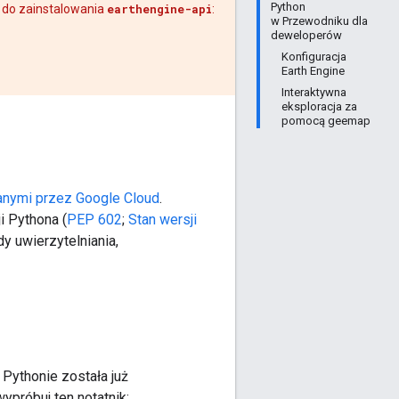
Python
o do zainstalowania
earthengine-api
:
w Przewodniku dla
deweloperów
Konfiguracja
Earth Engine
Interaktywna
eksploracja za
pomocą geemap
anymi przez Google Cloud
.
 Pythona (
PEP 602
;
Stan wersji
y uwierzytelniania,
 Pythonie została już
ypróbuj ten notatnik: