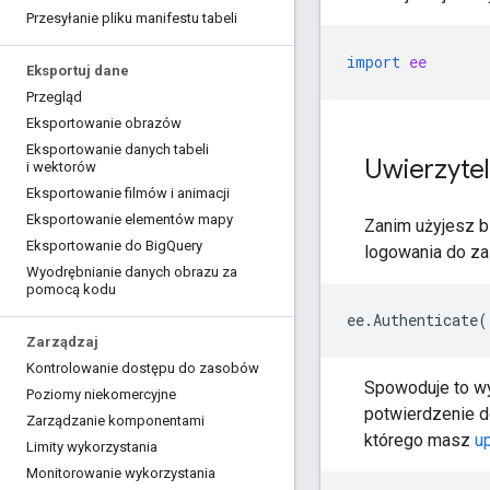
Przesyłanie pliku manifestu tabeli
import
ee
Eksportuj dane
Przegląd
Eksportowanie obrazów
Eksportowanie danych tabeli
Uwierzytel
i wektorów
Eksportowanie filmów i animacji
Eksportowanie elementów mapy
Zanim użyjesz bi
Eksportowanie do Big
Query
logowania do zai
Wyodrębnianie danych obrazu za
pomocą kodu
ee
.
Authenticate
(
Zarządzaj
Kontrolowanie dostępu do zasobów
Spowoduje to wy
Poziomy niekomercyjne
potwierdzenie do
Zarządzanie komponentami
którego masz
u
Limity wykorzystania
Monitorowanie wykorzystania