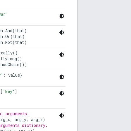
var'
ch
.
And
(
that
)
ch
.
Or
(
that
)
ch
.
Not
(
that
)
really
()
allyLong
()
thodChain
())
y'
:
value
}
c
[
'key'
]
al arguments.
arg_x
,
arg_y
,
arg_z
)
arguments dictionary.