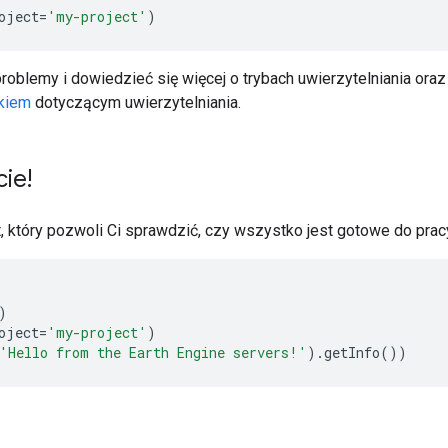
oject
=
'my-project'
)
oblemy i dowiedzieć się więcej o trybach uwierzytelniania oraz
kiem
dotyczącym uwierzytelniania.
cie!
t, który pozwoli Ci sprawdzić, czy wszystko jest gotowe do pracy
)
oject
=
'my-project'
)
'Hello from the Earth Engine servers!'
)
.
getInfo
())