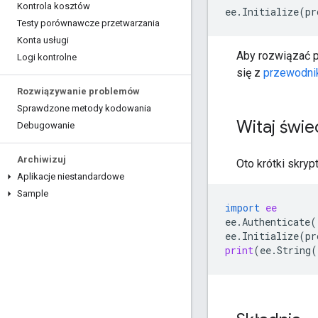
Kontrola kosztów
ee
.
Initialize
(
pr
Testy porównawcze przetwarzania
Konta usługi
Aby rozwiązać pr
Logi kontrolne
się z
przewodni
Rozwiązywanie problemów
Sprawdzone metody kodowania
Witaj świe
Debugowanie
Archiwizuj
Oto krótki skryp
Aplikacje niestandardowe
Sample
import
ee
ee
.
Authenticate
(
ee
.
Initialize
(
pr
print
(
ee
.
String
(