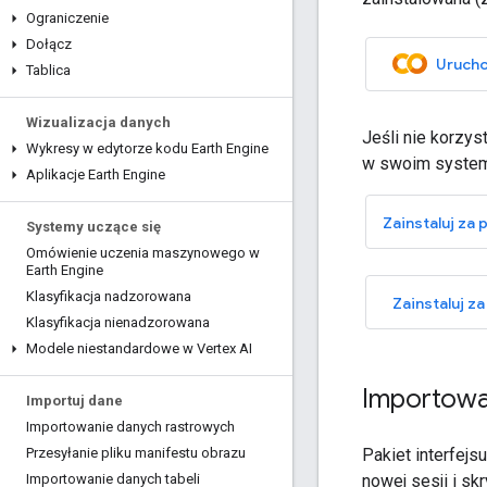
Ograniczenie
Dołącz
Urucho
Tablica
Wizualizacja danych
Jeśli nie korzys
Wykresy w edytorze kodu Earth Engine
w swoim syste
Aplikacje Earth Engine
Zainstaluj za
Systemy uczące się
Omówienie uczenia maszynowego w
Earth Engine
Klasyfikacja nadzorowana
Zainstaluj 
Klasyfikacja nienadzorowana
Modele niestandardowe w Vertex AI
Importowa
Importuj dane
Importowanie danych rastrowych
Pakiet interfej
Przesyłanie pliku manifestu obrazu
nowej sesji i sk
Importowanie danych tabeli