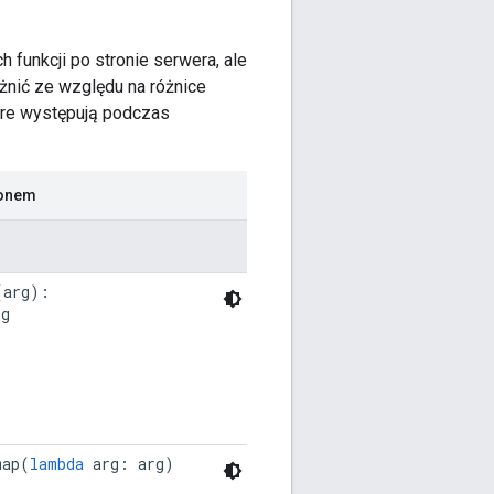
 funkcji po stronie serwera, ale
óżnić ze względu na różnice
tóre występują podczas
honem
(
arg
):
rg
map
(
lambda
arg
:
arg
)