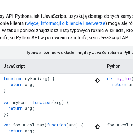
sy API Pythona, jak i JavaScriptu uzyskują dostęp do tych samych
onie klienta (
więcej informacji o kliencie i serwerze
) mogą się r
. W tabeli poniżej znajdziesz listę typowych różnic w składni, k
terfejsu Python API w porównaniu z interfejsem JavaScript API.
Typowe różnice w składni między JavaScriptem a Pyt
JavaScript
Python
function
myFun
(
arg
)
{
def
my_fun
return
arg
;
return
a
}
var
myFun
=
function
(
arg
)
{
return
arg
;
};
var
foo
=
col
.
map
(
function
(
arg
)
{
foo
=
col
.
return
arg
;