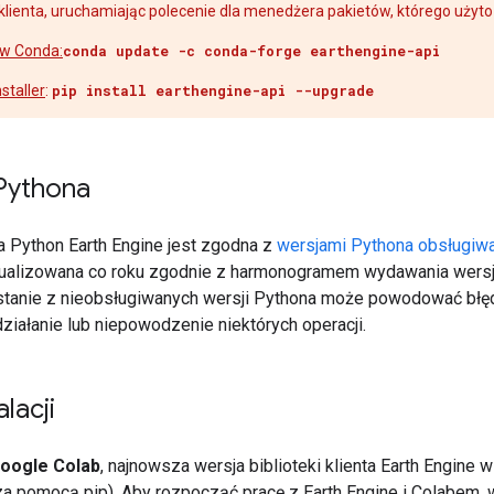
ę klienta, uruchamiając polecenie dla menedżera pakietów, którego użyt
w Conda:
conda update -c conda-forge earthengine-api
staller
:
pip install earthengine-api --upgrade
Pythona
ta Python Earth Engine jest zgodna z
wersjami Pythona obsługiw
tualizowana co roku zgodnie z harmonogramem wydawania wersji
ystanie z nieobsługiwanych wersji Pythona może powodować błęd
ziałanie lub niepowodzenie niektórych operacji.
lacji
oogle Colab
, najnowsza wersja biblioteki klienta Earth Engine w
a pomocą pip). Aby rozpocząć pracę z Earth Engine i Colabem, w