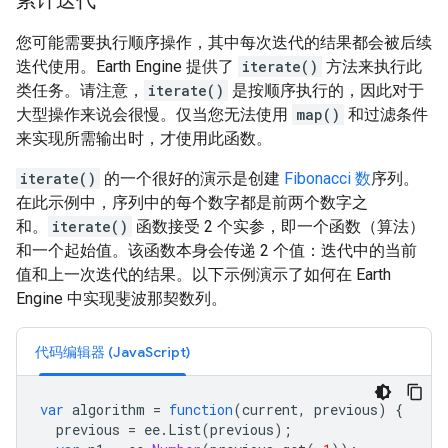
累计迭代
您可能需要执行顺序操作，其中每次迭代的结果都会被后续
迭代使用。Earth Engine 提供了
iterate()
方法来执行此
类任务。请注意，
iterate()
是按顺序执行的，因此对于
大型操作来说会很慢。仅当您无法使用
map()
和过滤条件
来实现所需输出时，才使用此函数。
iterate()
的一个很好的演示是创建
Fibonacci 数
序列。
在此示例中，序列中的每个数字都是前两个数字之
和。
iterate()
函数接受 2 个实参，即一个函数（算法）
和一个起始值。该函数本身会传递 2 个值：迭代中的当前
值和上一次迭代的结果。以下示例演示了如何在 Earth
Engine 中实现斐波那契数列。
代码编辑器 (JavaScript)
var
algorithm
=
function
(
current
,
previous
)
{
previous
=
ee
.
List
(
previous
);