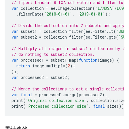
// Import Landsat 8 TOA collection and filter to 2
var
collection
=
ee
.
ImageCollection
(
'LANDSAT/LC08/
.
filterDate
(
'2018-01-01'
,
'2019-01-01'
);
// Divide the collection into 2 subsets and apply 
var
subset1
=
collection
.
filter
(
ee
.
Filter
.
lt
(
'SUN_
var
subset2
=
collection
.
filter
(
ee
.
Filter
.
gte
(
'SUN
// Multiply all images in subset1 collection by 2;
// do nothing to subset2 collection.
var
processed1
=
subset1
.
map
(
function
(
image
)
{
return
image
.
multiply
(
2
);
});
var
processed2
=
subset2
;
// Merge the collections to get a single collection
var
final
=
processed1
.
merge
(
processed2
);
print
(
'Original collection size'
,
collection
.
size
(
print
(
'Processed collection size'
,
final
.
size
());