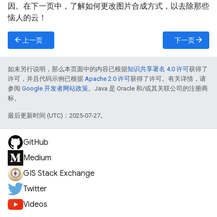
因。在下一页中，了解如何更改图片合成方式，以去除那些
恼人的云！
arrow_back
arrow_forward
上一页
下一页
如未另行说明，那么本页面中的内容已根据
知识共享署名 4.0 许可
获得了
许可，并且代码示例已根据
Apache 2.0 许可
获得了许可。有关详情，请
参阅
Google 开发者网站政策
。Java 是 Oracle 和/或其关联公司的注册商
标。
最后更新时间 (UTC)：2025-07-27。
GitHub
Medium
GIS Stack Exchange
Twitter
Videos