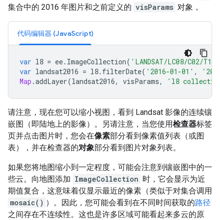
集合中的 2016 年图片和之前定义的
visParams
对象，
代码编辑器 (JavaScript)
var
l8
=
ee
.
ImageCollection
(
'LANDSAT/LC08/C02/T1_
var
landsat2016
=
l8
.
filterDate
(
'2016-01-01'
,
'201
Map
.
addLayer
(
landsat2016
,
visParams
,
'l8 collectio
请注意，现在您可以缩小视图，看到 Landsat 影像的连续镶
嵌图（即陆地上的影像）。另请注意，当您使用
检查器
标签
页并点击图片时，您会在
像素
部分看到像素值列表（或图
表），并在检查器的
对象
部分看到图片对象列表。
如果您将地图缩小到一定程度，可能会注意到镶嵌图中的一
些云。向地图添加
ImageCollection
时，它会显示为近
期值复合，这意味着仅显示最近的像素（类似于对集合调用
mosaic()
）。因此，您可能会看到在不同时间获取的
路径
之间存在不连续性。这也是许多区域可能看起来多云的原