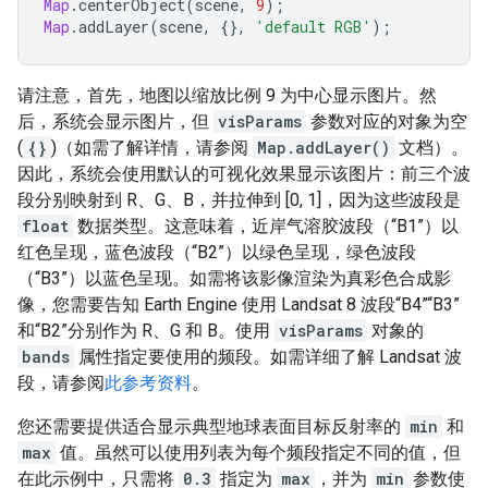
Map
.
centerObject
(
scene
,
9
);
Map
.
addLayer
(
scene
,
{},
'default RGB'
);
请注意，首先，地图以缩放比例 9 为中心显示图片。然
后，系统会显示图片，但
visParams
参数对应的对象为空
(
{}
)（如需了解详情，请参阅
Map.addLayer()
文档）。
因此，系统会使用默认的可视化效果显示该图片：前三个波
段分别映射到 R、G、B，并拉伸到 [0, 1]，因为这些波段是
float
数据类型。这意味着，近岸气溶胶波段（“B1”）以
红色呈现，蓝色波段（“B2”）以绿色呈现，绿色波段
（“B3”）以蓝色呈现。如需将该影像渲染为真彩色合成影
像，您需要告知 Earth Engine 使用 Landsat 8 波段“B4”“B3”
和“B2”分别作为 R、G 和 B。使用
visParams
对象的
bands
属性指定要使用的频段。如需详细了解 Landsat 波
段，请参阅
此参考资料
。
您还需要提供适合显示典型地球表面目标反射率的
min
和
max
值。虽然可以使用列表为每个频段指定不同的值，但
在此示例中，只需将
0.3
指定为
max
，并为
min
参数使