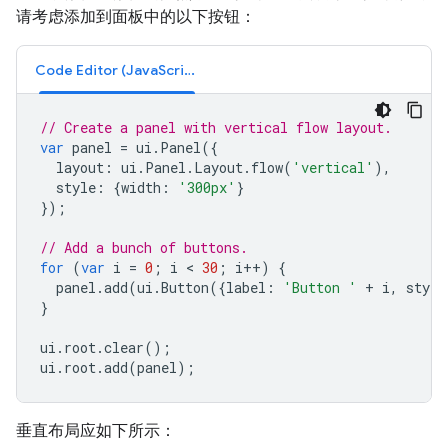
请考虑添加到面板中的以下按钮：
Code Editor (JavaScript)
// Create a panel with vertical flow layout.
var
panel
=
ui
.
Panel
({
layout
:
ui
.
Panel
.
Layout
.
flow
(
'vertical'
),
style
:
{
width
:
'300px'
}
});
// Add a bunch of buttons.
for
(
var
i
=
0
;
i
 < 
30
;
i
++
)
{
panel
.
add
(
ui
.
Button
({
label
:
'Button '
+
i
,
style
}
ui
.
root
.
clear
();
ui
.
root
.
add
(
panel
);
垂直布局应如下所示：