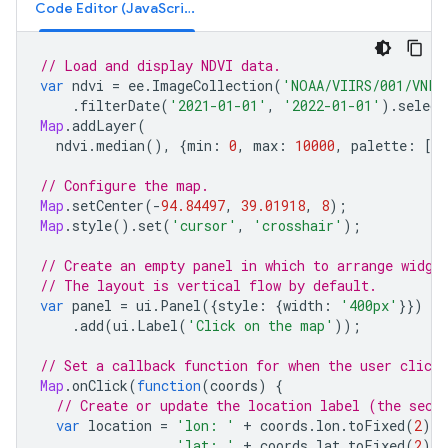
Code Editor (JavaScript)
// Load and display NDVI data.
var
ndvi
=
ee
.
ImageCollection
(
'NOAA/VIIRS/001/VNP1
.
filterDate
(
'2021-01-01'
,
'2022-01-01'
).
select
Map
.
addLayer
(
ndvi
.
median
(),
{
min
:
0
,
max
:
10000
,
palette
:
[
'
// Configure the map.
Map
.
setCenter
(
-
94.84497
,
39.01918
,
8
);
Map
.
style
().
set
(
'cursor'
,
'crosshair'
);
// Create an empty panel in which to arrange widge
// The layout is vertical flow by default.
var
panel
=
ui
.
Panel
({
style
:
{
width
:
'400px'
}})
.
add
(
ui
.
Label
(
'Click on the map'
));
// Set a callback function for when the user click
Map
.
onClick
(
function
(
coords
)
{
// Create or update the location label (the seco
var
location
=
'lon: '
+
coords
.
lon
.
toFixed
(
2
)
+
'lat: '
+
coords
.
lat
.
toFixed
(
2
);