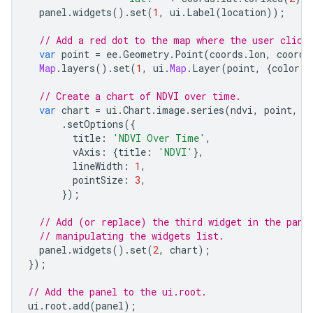
panel
.
widgets
().
set
(
1
,
ui
.
Label
(
location
));
// Add a red dot to the map where the user click
var
point
=
ee
.
Geometry
.
Point
(
coords
.
lon
,
coords
Map
.
layers
().
set
(
1
,
ui
.
Map
.
Layer
(
point
,
{
color
:
// Create a chart of NDVI over time.
var
chart
=
ui
.
Chart
.
image
.
series
(
ndvi
,
point
,
e
.
setOptions
({
title
:
'NDVI Over Time'
,
vAxis
:
{
title
:
'NDVI'
},
lineWidth
:
1
,
pointSize
:
3
,
});
// Add (or replace) the third widget in the pane
// manipulating the widgets list.
panel
.
widgets
().
set
(
2
,
chart
);
});
// Add the panel to the ui.root.
ui
.
root
.
add
(
panel
);