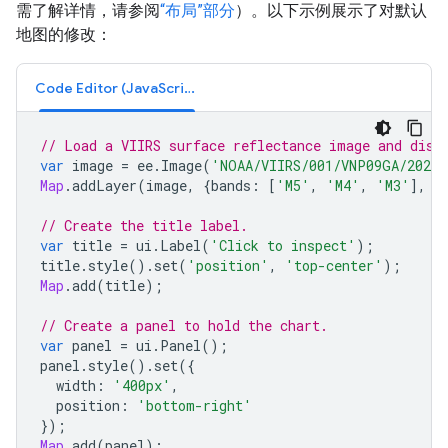
需了解详情，请参阅
“布局”部分
）。以下示例展示了对默认
地图的修改：
Code Editor (JavaScript)
// Load a VIIRS surface reflectance image and disp
var
image
=
ee
.
Image
(
'NOAA/VIIRS/001/VNP09GA/2022_
Map
.
addLayer
(
image
,
{
bands
:
[
'M5'
,
'M4'
,
'M3'
],
m
// Create the title label.
var
title
=
ui
.
Label
(
'Click to inspect'
);
title
.
style
().
set
(
'position'
,
'top-center'
);
Map
.
add
(
title
);
// Create a panel to hold the chart.
var
panel
=
ui
.
Panel
();
panel
.
style
().
set
({
width
:
'400px'
,
position
:
'bottom-right'
});
Map
.
add
(
panel
);