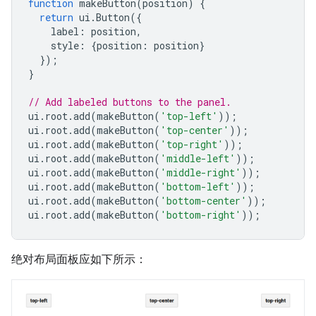
function
makeButton
(
position
)
{
return
ui
.
Button
({
label
:
position
,
style
:
{
position
:
position
}
});
}
// Add labeled buttons to the panel.
ui
.
root
.
add
(
makeButton
(
'top-left'
));
ui
.
root
.
add
(
makeButton
(
'top-center'
));
ui
.
root
.
add
(
makeButton
(
'top-right'
));
ui
.
root
.
add
(
makeButton
(
'middle-left'
));
ui
.
root
.
add
(
makeButton
(
'middle-right'
));
ui
.
root
.
add
(
makeButton
(
'bottom-left'
));
ui
.
root
.
add
(
makeButton
(
'bottom-center'
));
ui
.
root
.
add
(
makeButton
(
'bottom-right'
));
绝对布局面板应如下所示：