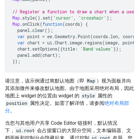
// Register a function to draw a chart when a user
Map
.
style
().
set
(
'cursor'
,
'crosshair'
);
Map
.
onClick
(
function
(
coords
)
{
panel
.
clear
();
var
point
=
ee
.
Geometry
.
Point
(
coords
.
lon
,
coords
var
chart
=
ui
.
Chart
.
image
.
regions
(
image
,
point
,
chart
.
setOptions
({
title
:
'Band values'
});
panel
.
add
(
chart
);
});
请注意，该示例通过将默认地图（即
Map
）视为面板并向
其添加微件来修改默认地图。由于地图采用绝对布局，因此
地图上 widget 的位置由 widget 的
style
属性的
position
属性决定。如需了解详情，请参阅
绝对布局部
分
。
当您与其他用户共享 Code Editor 链接时，默认情况
下，
ui.root
会占据窗口的大部分空间，文本编辑器、文
档面板和控制台会隐藏起来。通过控制
ui.root
布局，您