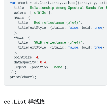
var
chart
=
ui
.
Chart
.
array
.
values
({
array
:
y
,
axis
:
title
:
'Relationship Among Spectral Bands for Fo
colors
:
[
'cf513e'
],
hAxis
:
{
title
:
'Red reflectance (x1e4)'
,
titleTextStyle
:
{
italic
:
false
,
bold
:
true
}
},
vAxis
:
{
title
:
'SWIR reflectance (x1e4)'
,
titleTextStyle
:
{
italic
:
false
,
bold
:
true
}
},
pointSize
:
4
,
dataOpacity
:
0.4
,
legend
:
{
position
:
'none'
},
});
print
(
chart
);
ee
.
List
样线图