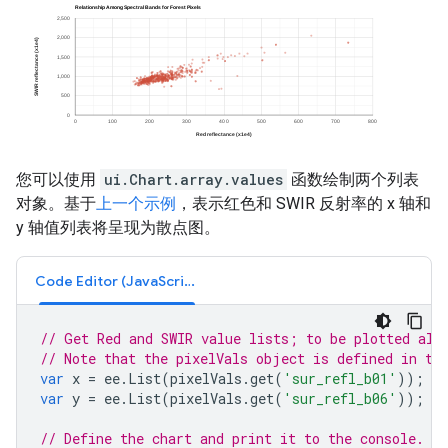
您可以使用
ui.Chart.array.values
函数绘制两个列表
对象。基于
上一个示例
，表示红色和 SWIR 反射率的 x 轴和
y 轴值列表将呈现为散点图。
Code Editor (JavaScript)
// Get Red and SWIR value lists; to be plotted alo
// Note that the pixelVals object is defined in th
var
x
=
ee
.
List
(
pixelVals
.
get
(
'sur_refl_b01'
));
var
y
=
ee
.
List
(
pixelVals
.
get
(
'sur_refl_b06'
));
// Define the chart and print it to the console.