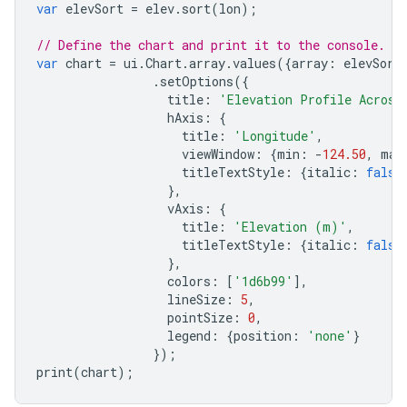
var
elevSort
=
elev
.
sort
(
lon
);
// Define the chart and print it to the console.
var
chart
=
ui
.
Chart
.
array
.
values
({
array
:
elevSort
.
setOptions
({
title
:
'Elevation Profile Across
hAxis
:
{
title
:
'Longitude'
,
viewWindow
:
{
min
:
-
124.50
,
max
titleTextStyle
:
{
italic
:
false
},
vAxis
:
{
title
:
'Elevation (m)'
,
titleTextStyle
:
{
italic
:
false
},
colors
:
[
'1d6b99'
],
lineSize
:
5
,
pointSize
:
0
,
legend
:
{
position
:
'none'
}
});
print
(
chart
);