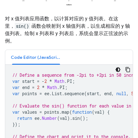
对 x 值列表应用函数，以计算对应的 y 值列表。在这
里，
sin()
函数会映射到 x 轴值列表，以生成相应的 y 轴
值列表。绘制 x 列表和 y 列表后，系统会显示正弦波的示
例。
Code Editor (JavaScript)
// Define a sequence from -2pi to +2pi in 50 incre
var
start
=
-
2
*
Math
.
PI
;
var
end
=
2
*
Math
.
PI
;
var
points
=
ee
.
List
.
sequence
(
start
,
end
,
null
,
50
// Evaluate the sin() function for each value in t
var
values
=
points
.
map
(
function
(
val
)
{
return
ee
.
Number
(
val
).
sin
();
});
// Define the chart and print it to the console.