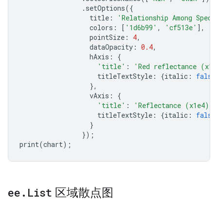
.
setOptions
({
title
:
'Relationship Among Spect
colors
:
[
'1d6b99'
,
'cf513e'
],
pointSize
:
4
,
dataOpacity
:
0.4
,
hAxis
:
{
'title'
:
'Red reflectance (x1e
titleTextStyle
:
{
italic
:
false
},
vAxis
:
{
'title'
:
'Reflectance (x1e4)'
,
titleTextStyle
:
{
italic
:
false
}
});
print
(
chart
);
ee
.
List
区域散点图