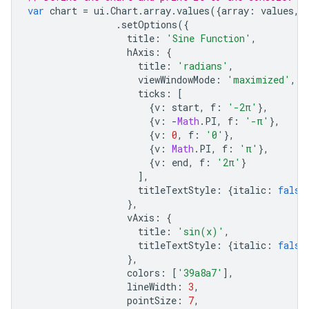
var
chart
=
ui
.
Chart
.
array
.
values
({
array
:
values
,
.
setOptions
({
title
:
'Sine Function'
,
hAxis
:
{
title
:
'radians'
,
viewWindowMode
:
'maximized'
,
ticks
:
[
{
v
:
start
,
f
:
'-2π'
},
{
v
:
-
Math
.
PI
,
f
:
'-π'
},
{
v
:
0
,
f
:
'0'
},
{
v
:
Math
.
PI
,
f
:
'π'
},
{
v
:
end
,
f
:
'2π'
}
],
titleTextStyle
:
{
italic
:
false
},
vAxis
:
{
title
:
'sin(x)'
,
titleTextStyle
:
{
italic
:
false
},
colors
:
[
'39a8a7'
],
lineWidth
:
3
,
pointSize
:
7
,