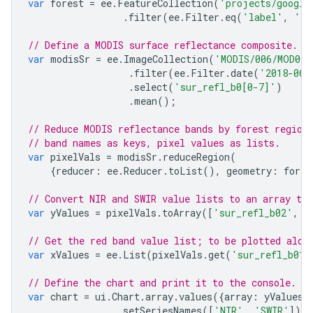
var
forest
=
ee
.
FeatureCollection
(
'projects/google
.
filter
(
ee
.
Filter
.
eq
(
'label'
,
'Fo
// Define a MODIS surface reflectance composite.
var
modisSr
=
ee
.
ImageCollection
(
'MODIS/006/MOD09A
.
filter
(
ee
.
Filter
.
date
(
'2018-06-
.
select
(
'sur_refl_b0[0-7]'
)
.
mean
();
// Reduce MODIS reflectance bands by forest region
// band names as keys, pixel values as lists.
var
pixelVals
=
modisSr
.
reduceRegion
(
{
reducer
:
ee
.
Reducer
.
toList
(),
geometry
:
fores
// Convert NIR and SWIR value lists to an array to 
var
yValues
=
pixelVals
.
toArray
([
'sur_refl_b02'
,
'
// Get the red band value list; to be plotted alon
var
xValues
=
ee
.
List
(
pixelVals
.
get
(
'sur_refl_b01'
// Define the chart and print it to the console.
var
chart
=
ui
.
Chart
.
array
.
values
({
array
:
yValues
,
.
setSeriesNames
([
'NIR'
,
'SWIR'
])