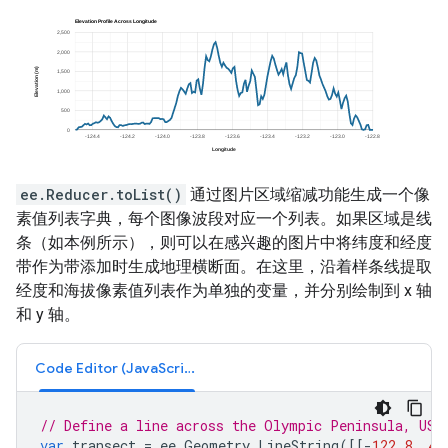
ee.Reducer.toList()
通过图片区域缩减功能生成一个像
素值列表字典，每个图像波段对应一个列表。如果区域是线
条（如本例所示），则可以在感兴趣的图片中将纬度和经度
带作为带添加时生成地理横断面。在这里，沿着样条线提取
经度和海拔像素值列表作为单独的变量，并分别绘制到 x 轴
和 y 轴。
Code Editor (JavaScript)
// Define a line across the Olympic Peninsula, USA
var
transect
=
ee
.
Geometry
.
LineString
([[
-
122.8
,
47