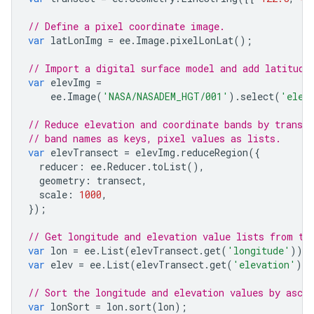
// Define a pixel coordinate image.
var
latLonImg
=
ee
.
Image
.
pixelLonLat
();
// Import a digital surface model and add latitude
var
elevImg
=
ee
.
Image
(
'NASA/NASADEM_HGT/001'
).
select
(
'elev
// Reduce elevation and coordinate bands by transe
// band names as keys, pixel values as lists.
var
elevTransect
=
elevImg
.
reduceRegion
({
reducer
:
ee
.
Reducer
.
toList
(),
geometry
:
transect
,
scale
:
1000
,
});
// Get longitude and elevation value lists from th
var
lon
=
ee
.
List
(
elevTransect
.
get
(
'longitude'
));
var
elev
=
ee
.
List
(
elevTransect
.
get
(
'elevation'
))
// Sort the longitude and elevation values by ascen
var
lonSort
=
lon
.
sort
(
lon
);