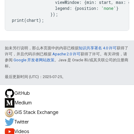
viewWindow
:
{
min
:
start
,
max
:
en
legend
:
{
position
:
'none'
}
});
print
(
chart
);
如未另行说明，那么本页面中的内容已根据
知识共享署名 4.0 许可
获得了
许可，并且代码示例已根据
Apache 2.0 许可
获得了许可。有关详情，请
参阅
Google 开发者网站政策
。Java 是 Oracle 和/或其关联公司的注册商
标。
最后更新时间 (UTC)：2025-07-25。
GitHub
Medium
GIS Stack Exchange
Twitter
Videos