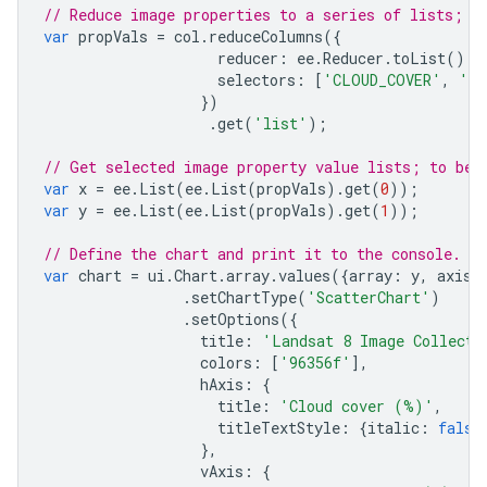
// Reduce image properties to a series of lists; o
var
propVals
=
col
.
reduceColumns
({
reducer
:
ee
.
Reducer
.
toList
().
r
selectors
:
[
'CLOUD_COVER'
,
'GE
})
.
get
(
'list'
);
// Get selected image property value lists; to be 
var
x
=
ee
.
List
(
ee
.
List
(
propVals
).
get
(
0
));
var
y
=
ee
.
List
(
ee
.
List
(
propVals
).
get
(
1
));
// Define the chart and print it to the console.
var
chart
=
ui
.
Chart
.
array
.
values
({
array
:
y
,
axis
:
.
setChartType
(
'ScatterChart'
)
.
setOptions
({
title
:
'Landsat 8 Image Collecti
colors
:
[
'96356f'
],
hAxis
:
{
title
:
'Cloud cover (%)'
,
titleTextStyle
:
{
italic
:
false
},
vAxis
:
{