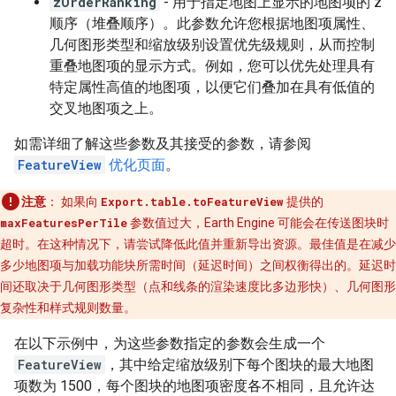
zOrderRanking
- 用于指定地图上显示的地图项的 z
顺序（堆叠顺序）。此参数允许您根据地图项属性、
几何图形类型和缩放级别设置优先级规则，从而控制
重叠地图项的显示方式。例如，您可以优先处理具有
特定属性高值的地图项，以便它们叠加在具有低值的
交叉地图项之上。
如需详细了解这些参数及其接受的参数，请参阅
FeatureView
优化页面
。
注意
：
如果向
Export.table.toFeatureView
提供的
maxFeaturesPerTile
参数值过大，Earth Engine 可能会在传送图块时
超时。在这种情况下，请尝试降低此值并重新导出资源。最佳值是在减少
多少地图项与加载功能块所需时间（延迟时间）之间权衡得出的。延迟时
间还取决于几何图形类型（点和线条的渲染速度比多边形快）、几何图形
复杂性和样式规则数量。
在以下示例中，为这些参数指定的参数会生成一个
FeatureView
，其中给定缩放级别下每个图块的最大地图
项数为 1500，每个图块的地图项密度各不相同，且允许达