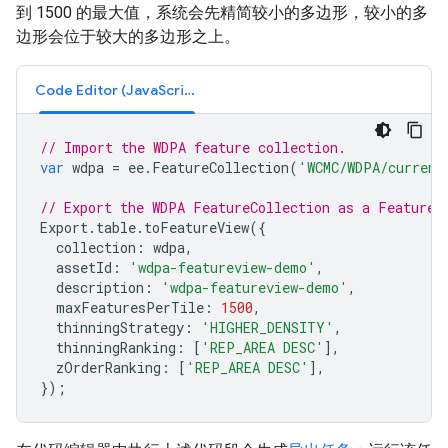
到 1500 的最大值，系统会先精简较小的多边形，较小的多
边形会位于较大的多边形之上。
Code Editor (JavaScript)
// Import the WDPA feature collection.
var
wdpa
=
ee
.
FeatureCollection
(
'WCMC/WDPA/current
// Export the WDPA FeatureCollection as a FeatureV
Export
.
table
.
toFeatureView
({
collection
:
wdpa
,
assetId
:
'wdpa-featureview-demo'
,
description
:
'wdpa-featureview-demo'
,
maxFeaturesPerTile
:
1500
,
thinningStrategy
:
'HIGHER_DENSITY'
,
thinningRanking
:
[
'REP_AREA DESC'
],
zOrderRanking
:
[
'REP_AREA DESC'
],
});