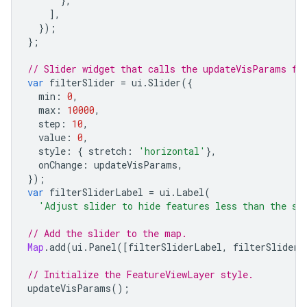
},
],
});
};
// Slider widget that calls the updateVisParams fu
var
filterSlider
=
ui
.
Slider
({
min
:
0
,
max
:
10000
,
step
:
10
,
value
:
0
,
style
:
{
stretch
:
'horizontal'
},
onChange
:
updateVisParams
,
});
var
filterSliderLabel
=
ui
.
Label
(
'Adjust slider to hide features less than the sp
// Add the slider to the map.
Map
.
add
(
ui
.
Panel
([
filterSliderLabel
,
filterSlider
]
// Initialize the FeatureViewLayer style.
updateVisParams
();