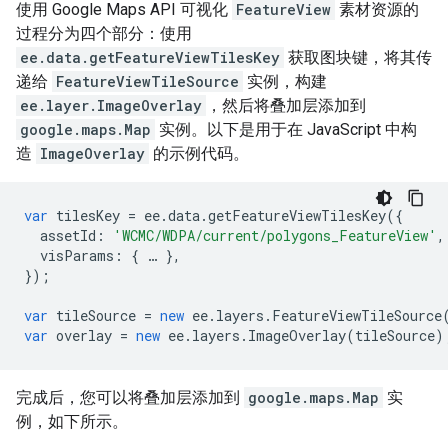
使用 Google Maps API 可视化
FeatureView
素材资源的
过程分为四个部分：使用
ee.data.getFeatureViewTilesKey
获取图块键，将其传
递给
FeatureViewTileSource
实例，构建
ee.layer.ImageOverlay
，然后将叠加层添加到
google.maps.Map
实例。以下是用于在 JavaScript 中构
造
ImageOverlay
的示例代码。
var
tilesKey
=
ee
.
data
.
getFeatureViewTilesKey
({
assetId
:
'WCMC/WDPA/current/polygons_FeatureView'
,
visParams
:
{
…
},
});
var
tileSource
=
new
ee
.
layers
.
FeatureViewTileSource
var
overlay
=
new
ee
.
layers
.
ImageOverlay
(
tileSource
)
完成后，您可以将叠加层添加到
google.maps.Map
实
例，如下所示。