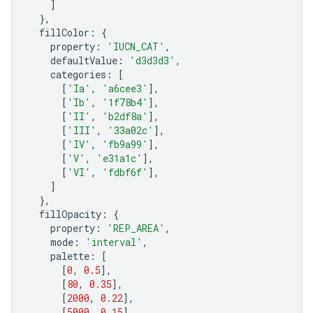
]
},
fillColor
:
{
property
:
'IUCN_CAT'
,
defaultValue
:
'd3d3d3'
,
categories
:
[
[
'Ia'
,
'a6cee3'
],
[
'Ib'
,
'1f78b4'
],
[
'II'
,
'b2df8a'
],
[
'III'
,
'33a02c'
],
[
'IV'
,
'fb9a99'
],
[
'V'
,
'e31a1c'
],
[
'VI'
,
'fdbf6f'
],
]
},
fillOpacity
:
{
property
:
'REP_AREA'
,
mode
:
'interval'
,
palette
:
[
[
0
,
0.5
],
[
80
,
0.35
],
[
2000
,
0.22
],
[
5000
,
0.15
],