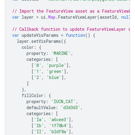
// Import the FeatureView asset as a FeatureViewLa
var
layer
=
ui
.
Map
.
FeatureViewLayer
(
assetId
,
null
,
// Callback function to update FeatureViewLayer st
var
updateVisParams
=
function
()
{
layer
.
setVisParams
({
color
:
{
property
:
'MARINE'
,
categories
:
[
[
'0'
,
'purple'
],
[
'1'
,
'green'
],
[
'2'
,
'blue'
],
]
},
fillColor
:
{
property
:
'IUCN_CAT'
,
defaultValue
:
'd3d3d3'
,
categories
:
[
[
'Ia'
,
'a6cee3'
],
[
'Ib'
,
'1f78b4'
],
[
'II'
,
'b2df8a'
],