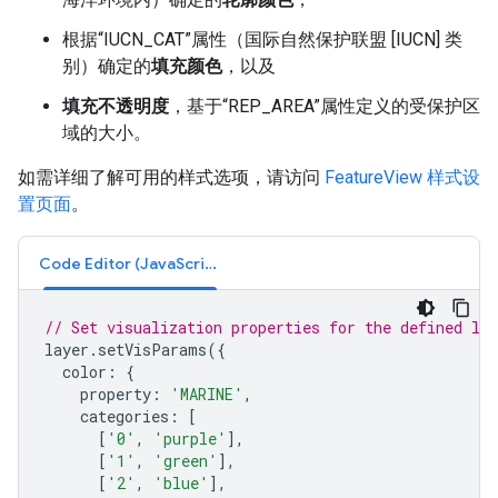
根据“IUCN_CAT”属性（国际自然保护联盟 [IUCN] 类
别）确定的
填充颜色
，以及
填充不透明度
，基于“REP_AREA”属性定义的受保护区
域的大小。
如需详细了解可用的样式选项，请访问
FeatureView 样式设
置页面
。
Code Editor (JavaScript)
// Set visualization properties for the defined lay
layer
.
setVisParams
({
color
:
{
property
:
'MARINE'
,
categories
:
[
[
'0'
,
'purple'
],
[
'1'
,
'green'
],
[
'2'
,
'blue'
],