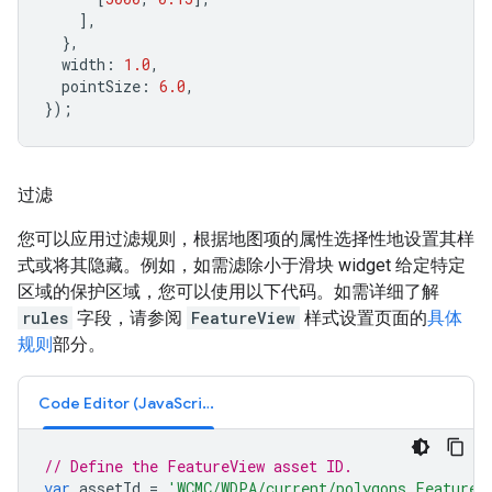
],
},
width
:
1.0
,
pointSize
:
6.0
,
});
过滤
您可以应用过滤规则，根据地图项的属性选择性地设置其样
式或将其隐藏。例如，如需滤除小于滑块 widget 给定特定
区域的保护区域，您可以使用以下代码。如需详细了解
rules
字段，请参阅
FeatureView
样式设置页面的
具体
规则
部分。
Code Editor (JavaScript)
// Define the FeatureView asset ID.
var
assetId
=
'WCMC/WDPA/current/polygons_FeatureV