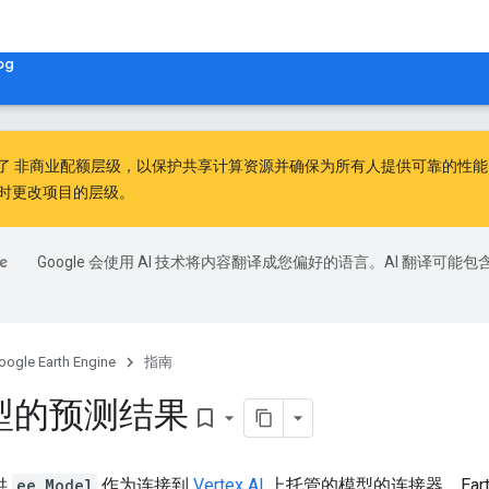
og
出了
非商业配额层级
，以保护共享计算资源并确保为所有人提供可靠的性能。非
时更改项目的层级。
Google 会使用 AI 技术将内容翻译成您偏好的语言。AI 翻译可能包
oogle Earth Engine
指南
型的预测结果
bookmark_border
提供
ee.Model
作为连接到
Vertex AI
上托管的模型的连接器。Earth