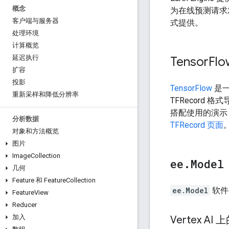
概念
为在线预测请求发送
客户端与服务器
式提供。
处理环境
计算概览
延迟执行
Tensor
Fl
扩容
投影
TensorFlow
是一
重新采样和降低分辨率
TFRecord 格
搭配使用的演示
分析数据
TFRecord 页面
对象和方法概览
图片
Image
Collection
ee
.
Model
几何
Feature 和 Feature
Collection
ee.Model
软件
Feature
View
Reducer
加入
Vertex A