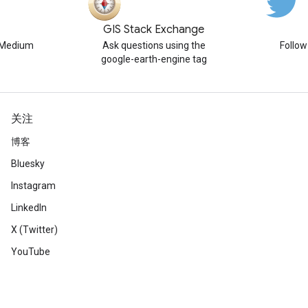
GIS Stack Exchange
n Medium
Ask questions using the
Follo
google-earth-engine tag
关注
博客
Bluesky
Instagram
LinkedIn
X (Twitter)
YouTube