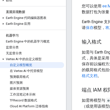
数组
您可以使用
ee.M
数据打包为张量
直观呈现数据
Earth Engine 代码编辑器图表
Earth Engine
Earth Engine 应用
请
保存
模型，
将其
机器学习
输入格式
Earth Engine 中的机器学习概览
监督分类
如需与 Earth
无监督分类
式，具体是采用 ba
Vertex AI 中的自定义模型
保存前以编程方
自定义模型概览
的载荷格式包
在 Vertex AI 中托管模型
格式文档
。
预测载荷格式
图片预测
媒体资源预测
端点 IAM 权
工作流笔记本示例
如需将模型与
e
TFRecord 数据格式
（或使用该模型的
Cloud AI Platform 迁移指南