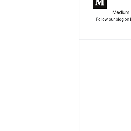
GitHub
Medium
Earth Engine on GitHub
Follow our blog o
互动
Google Developer Program
Google Developer Groups
Google Developer Experts
Accelerators
Google Cloud & NVIDIA