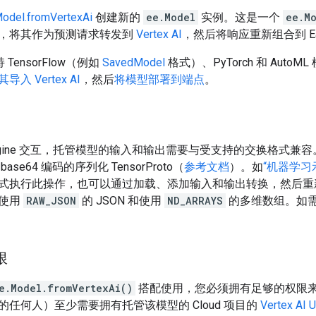
odel.fromVertexAi
创建新的
ee.Model
实例。这是一个
ee.M
，将其作为预测请求转发到
Vertex AI
，然后将响应重新组合到 Eart
 支持 TensorFlow（例如
SavedModel
格式）、PyTorch 和 Aut
导入 Vertex AI
，然后
将模型部署到端点
。
 Engine 交互，托管模型的输入和输出需要与受支持的交换格式兼容。默认
se64 编码的序列化 TensorProto（
参考文档
）。如
“机器学习
式执行此操作，也可以通过加载、添加输入和输出转换，然后重
括使用
RAW_JSON
的 JSON 和使用
ND_ARRAYS
的多维数组。如
限
e.Model.fromVertexAi()
搭配使用，您必须拥有足够的权限
任何人）至少需要拥有托管该模型的 Cloud 项目的
Vertex AI