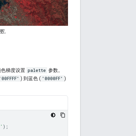
成图。
颜色梯度设置
palette
参数。
'00FFFF'
) 到蓝色 (
'0000FF'
)
8'
);