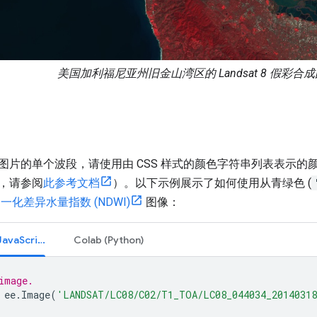
美国加利福尼亚州旧金山湾区的 Landsat 8 假彩合
图片的单个波段，请使用由 CSS 样式的颜色字符串列表表示的
，请参阅
此参考文档
）。以下示例展示了如何使用从青绿色 (
一化差异水量指数 (NDWI)
图像：
Code Editor (JavaScript)
Colab (Python)
image.
ee
.
Image
(
'LANDSAT/LC08/C02/T1_TOA/LC08_044034_2014031