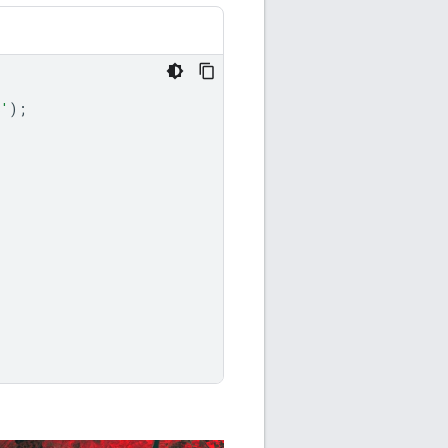
8'
);