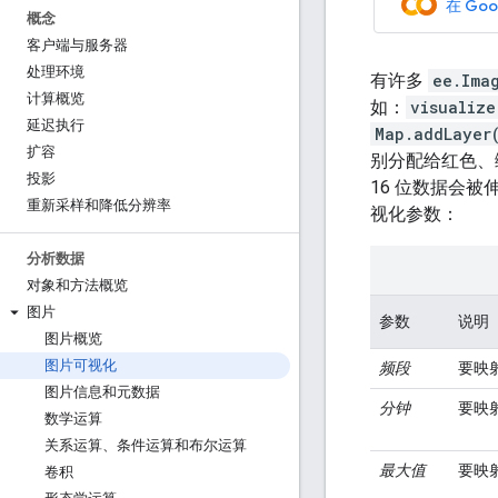
在 Goo
概念
客户端与服务器
处理环境
有许多
ee.Ima
计算概览
如：
visualize
延迟执行
Map.addLayer
扩容
别分配给红色、
投影
16 位数据会
重新采样和降低分辨率
视化参数：
分析数据
对象和方法概览
图片
参数
说明
图片概览
图片可视化
频段
要映
图片信息和元数据
分钟
要映射
数学运算
关系运算、条件运算和布尔运算
最大值
要映射
卷积