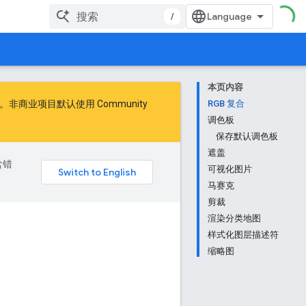
/
本页内容
商业项目默认使用 Community
RGB 复合
调色板
保存默认调色板
遮盖
含错
可视化图片
马赛克
剪裁
渲染分类地图
样式化图层描述符
缩略图