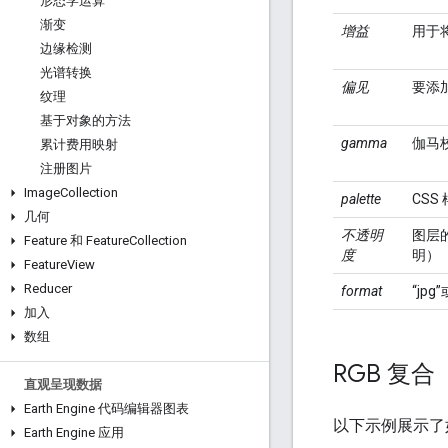
形态学运算
渐变
增益
用于
边缘检测
光谱转换
偏见
要添加
纹理
基于对象的方法
gamma
伽马
累计费用映射
注册图片
Image
Collection
palette
CS
几何
不透明
图层的
Feature 和 Feature
Collection
度
明）
Feature
View
Reducer
format
“jpg”
加入
数组
RGB 复合
直观呈现数据
Earth Engine 代码编辑器图表
以下示例展示了如
Earth Engine 应用