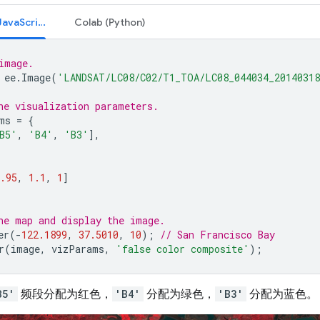
Code Editor (JavaScript)
Colab (Python)
image.
ee
.
Image
(
'LANDSAT/LC08/C02/T1_TOA/LC08_044034_2014031
he visualization parameters.
ms
=
{
B5'
,
'B4'
,
'B3'
],
.95
,
1.1
,
1
]
he map and display the image.
er
(
-
122.1899
,
37.5010
,
10
);
// San Francisco Bay
r
(
image
,
vizParams
,
'false color composite'
);
B5'
频段分配为红色，
'B4'
分配为绿色，
'B3'
分配为蓝色。