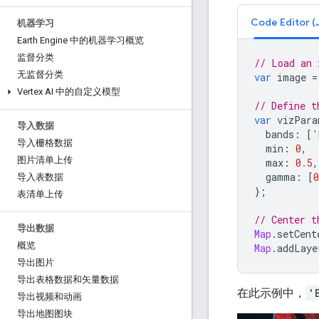
机器学习
Earth Engine 中的机器学习概览
监督分类
// Load an 
无监督分类
var
image
=
Vertex AI 中的自定义模型
// Define t
var
vizPara
导入数据
bands
:
[
'
导入栅格数据
min
:
0
,
图片清单上传
max
:
0.5
,
gamma
:
[
0
导入表数据
};
表清单上传
// Center t
导出数据
Map
.
setCent
概览
Map
.
addLaye
导出图片
导出表格数据和矢量数据
在此示例中，
'
导出视频和动画
导出地图图块