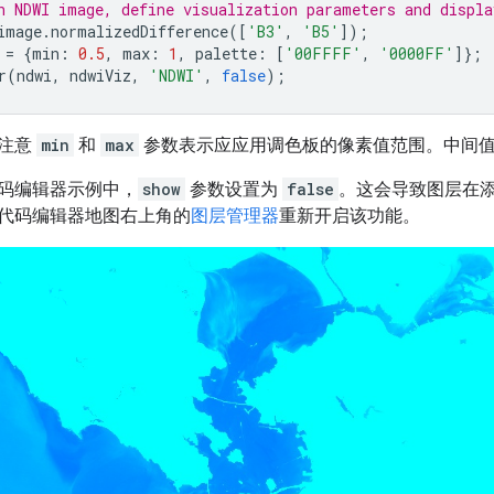
n NDWI image, define visualization parameters and displa
image
.
normalizedDifference
([
'B3'
,
'B5'
]);
=
{
min
:
0.5
,
max
:
1
,
palette
:
[
'00FFFF'
,
'0000FF'
]};
r
(
ndwi
,
ndwiViz
,
'NDWI'
,
false
);
请注意
min
和
max
参数表示应应用调色板的像素值范围。中间
码编辑器示例中，
show
参数设置为
false
。这会导致图层在
代码编辑器地图右上角的
图层管理器
重新开启该功能。