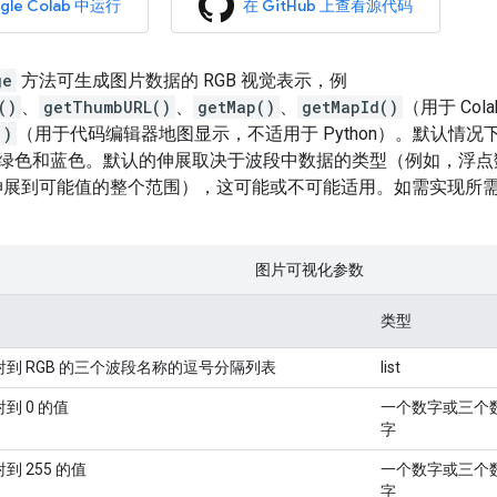
gle Colab 中运行
在 GitHub 上查看源代码
ge
方法可生成图片数据的 RGB 视觉表示，例
()
、
getThumbURL()
、
getMap()
、
getMapId()
（用于 Cola
()
（用于代码编辑器地图显示，不适用于 Python）。默认情
绿色和蓝色。默认的伸展取决于波段中数据的类型（例如，浮点数会在 
被伸展到可能值的整个范围），这可能或不可能适用。如需实现所
图片可视化参数
类型
射到 RGB 的三个波段名称的逗号分隔列表
list
到 0 的值
一个数字或三个
字
到 255 的值
一个数字或三个
字