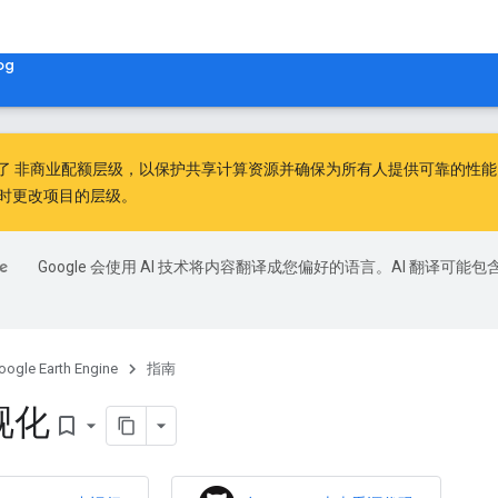
og
出了
非商业配额层级
，以保护共享计算资源并确保为所有人提供可靠的性能。非
时更改项目的层级。
Google 会使用 AI 技术将内容翻译成您偏好的语言。AI 翻译可能包
oogle Earth Engine
指南
视化
bookmark_border