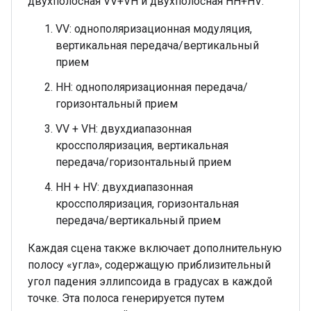
двухполосная VV+VH и двухполосная HH+HV:
VV: однополяризационная модуляция,
вертикальная передача/вертикальный
прием
HH: однополяризационная передача/
горизонтальный прием
VV + VH: двухдиапазонная
кроссполяризация, вертикальная
передача/горизонтальный прием
HH + HV: двухдиапазонная
кроссполяризация, горизонтальная
передача/вертикальный прием
Каждая сцена также включает дополнительную
полосу «угла», содержащую приблизительный
угол падения эллипсоида в градусах в каждой
точке. Эта полоса генерируется путем