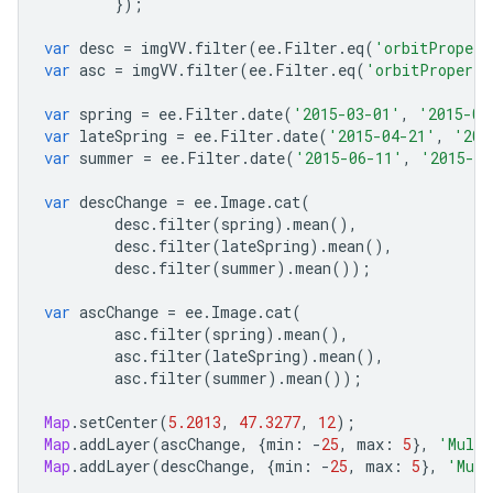
});
var
desc
=
imgVV
.
filter
(
ee
.
Filter
.
eq
(
'orbitPropert
var
asc
=
imgVV
.
filter
(
ee
.
Filter
.
eq
(
'orbitProperti
var
spring
=
ee
.
Filter
.
date
(
'2015-03-01'
,
'2015-04
var
lateSpring
=
ee
.
Filter
.
date
(
'2015-04-21'
,
'201
var
summer
=
ee
.
Filter
.
date
(
'2015-06-11'
,
'2015-08
var
descChange
=
ee
.
Image
.
cat
(
desc
.
filter
(
spring
).
mean
(),
desc
.
filter
(
lateSpring
).
mean
(),
desc
.
filter
(
summer
).
mean
());
var
ascChange
=
ee
.
Image
.
cat
(
asc
.
filter
(
spring
).
mean
(),
asc
.
filter
(
lateSpring
).
mean
(),
asc
.
filter
(
summer
).
mean
());
Map
.
setCenter
(
5.2013
,
47.3277
,
12
);
Map
.
addLayer
(
ascChange
,
{
min
:
-
25
,
max
:
5
},
'Multi
Map
.
addLayer
(
descChange
,
{
min
:
-
25
,
max
:
5
},
'Mult