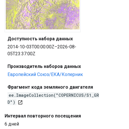
Доступность набора данных
2014-10-03T00:00:00Z–2026-08-
05T23:37:00Z
Производитель наборов данных
Европейский Союз/ЕКА/Коперник
Фрагмент кода земляного двигателя
ee.ImageCollection("COPERNICUS/S1_GR
D")
open_in_new
Интервал повторного посещения
6 дней