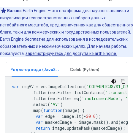
Важно:
Earth Engine — это платформа для научного анализа и
визуализации геопространственных наборов данных
петабайтного масштаба, предназначенная как для общественного
блага, так и для коммерческих и государственных пользователей.
Earth Engine бесплатна для использования в исследовательских,
образовательных и некоммерческих целях. Для начала работы,
пожалуйста,
зарегистрируйтесь для доступа к Earth Engine.
Редактор кода (JavaScript)
Colab (Python)
var
imgVV
=
ee
.
ImageCollection
(
'COPERNICUS/S1_GRD'
.
filter
(
ee
.
Filter
.
listContains
(
'transmitte
.
filter
(
ee
.
Filter
.
eq
(
'instrumentMode'
,
'IW
.
select
(
'VV'
)
.
map
(
function
(
image
)
{
var
edge
=
image
.
lt
(
-
30.0
);
var
maskedImage
=
image
.
mask
().
and
(
edge
.
return
image
.
updateMask
(
maskedImage
);