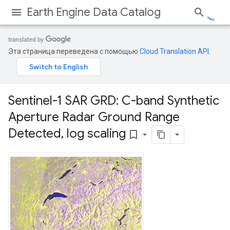
Earth Engine Data Catalog
Эта страница переведена с помощью
Cloud Translation API
.
Sentinel-1 SAR GRD: C-band Synthetic
Aperture Radar Ground Range
Detected
,
log scaling
bookmark_border