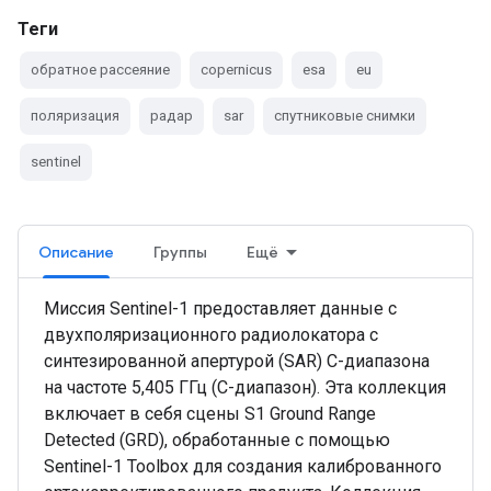
Теги
обратное рассеяние
copernicus
esa
eu
поляризация
радар
sar
спутниковые снимки
sentinel
Описание
Группы
Ещё
Миссия Sentinel-1 предоставляет данные с
двухполяризационного радиолокатора с
синтезированной апертурой (SAR) C-диапазона
на частоте 5,405 ГГц (C-диапазон). Эта коллекция
включает в себя сцены S1 Ground Range
Detected (GRD), обработанные с помощью
Sentinel-1 Toolbox для создания калиброванного