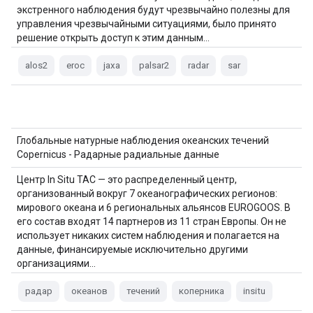
экстренного наблюдения будут чрезвычайно полезны для
управления чрезвычайными ситуациями, было принято
решение открыть доступ к этим данным…
alos2
eroc
jaxa
palsar2
radar
sar
Глобальные натурные наблюдения океанских течений
Copernicus - Радарные радиальные данные
Центр In Situ TAC — это распределенный центр,
организованный вокруг 7 океанографических регионов:
мирового океана и 6 региональных альянсов EUROGOOS. В
его состав входят 14 партнеров из 11 стран Европы. Он не
использует никаких систем наблюдения и полагается на
данные, финансируемые исключительно другими
организациями…
радар
океанов
течений
коперника
insitu