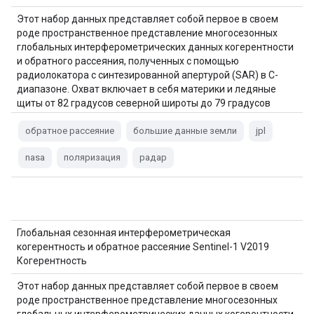
Этот набор данных представляет собой первое в своем
роде пространственное представление многосезонных
глобальных интерферометрических данных когерентности
и обратного рассеяния, полученных с помощью
радиолокатора с синтезированной апертурой (SAR) в C-
диапазоне. Охват включает в себя материки и ледяные
щиты от 82 градусов северной широты до 79 градусов
южной широты. Набор данных получен из
многовременных…
обратное рассеяние
большие данные земли
jpl
nasa
поляризация
радар
Глобальная сезонная интерферометрическая
когерентность и обратное рассеяние Sentinel-1 V2019
Когерентность
Этот набор данных представляет собой первое в своем
роде пространственное представление многосезонных