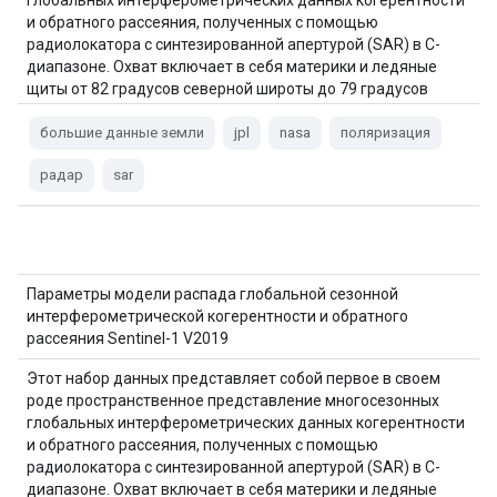
глобальных интерферометрических данных когерентности
и обратного рассеяния, полученных с помощью
радиолокатора с синтезированной апертурой (SAR) в C-
диапазоне. Охват включает в себя материки и ледяные
щиты от 82 градусов северной широты до 79 градусов
южной широты. Набор данных получен из
многовременных…
большие данные земли
jpl
nasa
поляризация
радар
sar
Параметры модели распада глобальной сезонной
интерферометрической когерентности и обратного
рассеяния Sentinel-1 V2019
Этот набор данных представляет собой первое в своем
роде пространственное представление многосезонных
глобальных интерферометрических данных когерентности
и обратного рассеяния, полученных с помощью
радиолокатора с синтезированной апертурой (SAR) в C-
диапазоне. Охват включает в себя материки и ледяные