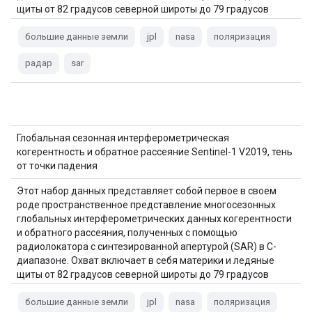
щиты от 82 градусов северной широты до 79 градусов
южной широты. Набор данных получен из
многовременных…
большие данные земли
jpl
nasa
поляризация
радар
sar
Глобальная сезонная интерферометрическая
когерентность и обратное рассеяние Sentinel-1 V2019, тень
от точки падения
Этот набор данных представляет собой первое в своем
роде пространственное представление многосезонных
глобальных интерферометрических данных когерентности
и обратного рассеяния, полученных с помощью
радиолокатора с синтезированной апертурой (SAR) в C-
диапазоне. Охват включает в себя материки и ледяные
щиты от 82 градусов северной широты до 79 градусов
южной широты. Набор данных получен из
многовременных…
большие данные земли
jpl
nasa
поляризация