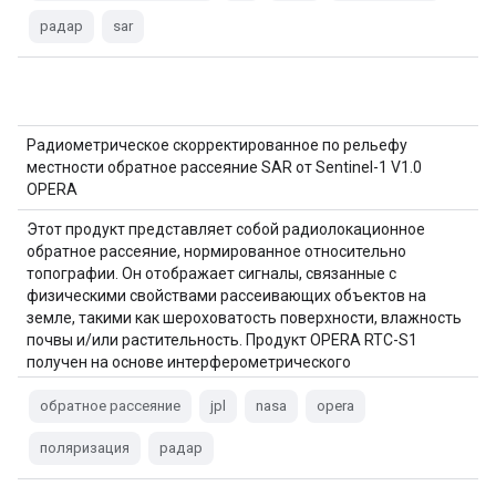
радар
sar
Радиометрическое скорректированное по рельефу
местности обратное рассеяние SAR от Sentinel-1 V1.0
OPERA
Этот продукт представляет собой радиолокационное
обратное рассеяние, нормированное относительно
топографии. Он отображает сигналы, связанные с
физическими свойствами рассеивающих объектов на
земле, такими как шероховатость поверхности, влажность
почвы и/или растительность. Продукт OPERA RTC-S1
получен на основе интерферометрического
широкополосного (IW) излучения Copernicus Sentinel-1…
обратное рассеяние
jpl
nasa
opera
поляризация
радар