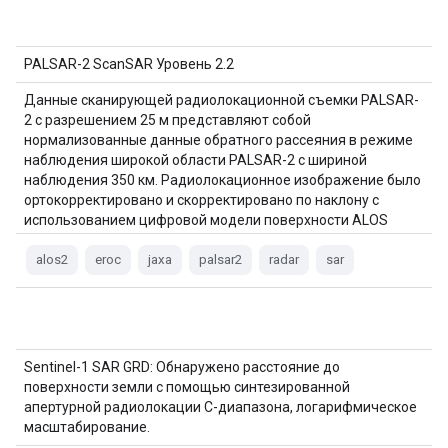
PALSAR-2 ScanSAR Уровень 2.2
Данные сканирующей радиолокационной съемки PALSAR-
2 с разрешением 25 м представляют собой
нормализованные данные обратного рассеяния в режиме
наблюдения широкой области PALSAR-2 с шириной
наблюдения 350 км. Радиолокационное изображение было
ортокорректировано и скорректировано по наклону с
использованием цифровой модели поверхности ALOS
World 3D - 30 м (AW3D30). Данные поляризации хранятся…
alos2
eroc
jaxa
palsar2
radar
sar
Sentinel-1 SAR GRD: Обнаружено расстояние до
поверхности земли с помощью синтезированной
апертурной радиолокации C-диапазона, логарифмическое
масштабирование.