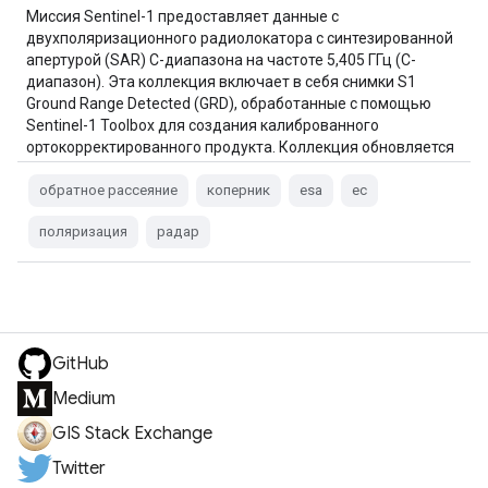
Миссия Sentinel-1 предоставляет данные с
двухполяризационного радиолокатора с синтезированной
апертурой (SAR) C-диапазона на частоте 5,405 ГГц (C-
диапазон). Эта коллекция включает в себя снимки S1
Ground Range Detected (GRD), обработанные с помощью
Sentinel-1 Toolbox для создания калиброванного
ортокорректированного продукта. Коллекция обновляется
ежедневно. Новое…
обратное рассеяние
коперник
esa
ес
поляризация
радар
GitHub
Medium
GIS Stack Exchange
Twitter