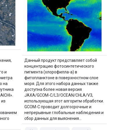
жения,
Данный продукт представляет собой
концентрацию фотосинтетического
о и
пигмента (хлорофилла-а) в
ометра
фитопланктоне в поверхностном слое
о на
моря. Для этого набора данных также
путника
доступна более новая версия
AICHI».
JAXA/GCOM-C/L3/OCEAN/CHLA/V3,
 из
использующая этот алгоритм обработки.
GCOM-C проводит долгосрочные и
зованием
непрерывные глобальные наблюдения и
нного
сбор данных для выяснения…