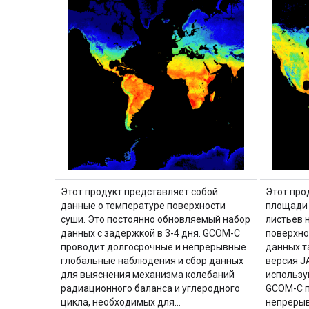
Этот продукт представляет собой
Этот про
данные о температуре поверхности
площади 
суши. Это постоянно обновляемый набор
листьев 
данных с задержкой в ​​3-4 дня. GCOM-C
поверхно
проводит долгосрочные и непрерывные
данных т
глобальные наблюдения и сбор данных
версия J
для выяснения механизма колебаний
использу
радиационного баланса и углеродного
GCOM-C п
цикла, необходимых для…
непрерыв