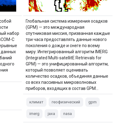
собой
Глобальная система измерения осадков
ости
(GPM) — это международная
мый набор
спутниковая миссия, призванная каждые
 GCOM-C
три часа предоставлять данные нового
рерывные
поколения о дожде и снеге по всему
 данных
миру. Интегрированный алгоритм IMERG
ебаний
(Integrated Multi-satellitE Retrievals for
родного
GPM) — это унифицированный алгоритм,
ения
который позволяет оценивать
количество осадков, объединяя данные
со всех пассивных микроволновых
приборов, входящих в состав GPM…
климат
геофизический
gpm
imerg
jaxa
nasa