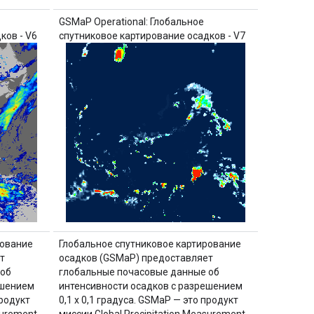
GSMaP Operational: Глобальное
ков - V6
спутниковое картирование осадков - V7
рование
Глобальное спутниковое картирование
т
осадков (GSMaP) предоставляет
 об
глобальные почасовые данные об
ешением
интенсивности осадков с разрешением
продукт
0,1 x 0,1 градуса. GSMaP — это продукт
surement
миссии Global Precipitation Measurement