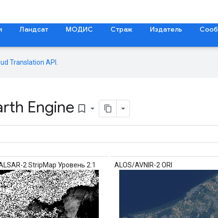
и
Ландсат
МОДИС
Страж
Издатель
Сооб
oud Translation API
.
arth Engine
bookmark_border
ALSAR-2 StripMap Уровень 2.1
ALOS/AVNIR-2 ORI