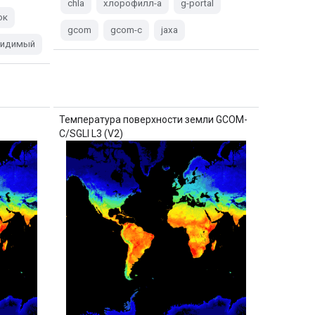
chla
хлорофилл-a
g-portal
ок
gcom
gcom-c
jaxa
идимый
Температура поверхности земли GCOM-
C/SGLI L3 (V2)