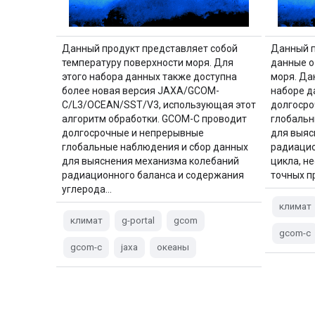
Данный продукт представляет собой
Данный п
температуру поверхности моря. Для
данные о
этого набора данных также доступна
моря. Дан
более новая версия JAXA/GCOM-
наборе д
C/L3/OCEAN/SST/V3, использующая этот
долгосро
алгоритм обработки. GCOM-C проводит
глобальн
долгосрочные и непрерывные
для выяс
глобальные наблюдения и сбор данных
радиацио
для выяснения механизма колебаний
цикла, н
радиационного баланса и содержания
точных п
углерода…
климат
климат
g-portal
gcom
gcom-c
gcom-c
jaxa
океаны