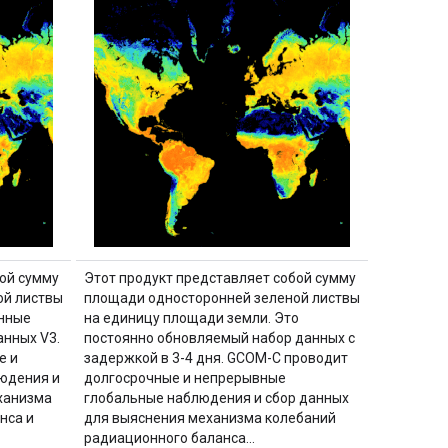
ой сумму
Этот продукт представляет собой сумму
ой листвы
площади односторонней зеленой листвы
нные
на единицу площади земли. Это
анных V3.
постоянно обновляемый набор данных с
е и
задержкой в ​​3-4 дня. GCOM-C проводит
юдения и
долгосрочные и непрерывные
ханизма
глобальные наблюдения и сбор данных
нса и
для выяснения механизма колебаний
радиационного баланса…