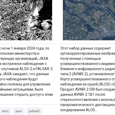
 ночи 1 января 2024 года, по
Этот набор данных содержит
японских министерств и
ортокорректированные изобра
твующих организаций, JAXA
полученные с помощью
а экстренное наблюдение с
усовершенствованного видимог
спутников ALOS-2 и PALSAR-2.
ближнего инфракрасного ради
у JAXA ожидает, что данные
типа 2 (AVNIR-2), установленног
ого наблюдения будут
борту усовершенствованного с
йно полезны для управления
наблюдения за сушей (ALOS) «D
йными ситуациями, было
Продукт AVNIR-2 ORI был создан
решение открыть доступ к этим
данных AVNIR-2 1B1 после
стереосопоставления с исполь
панхроматического дистанцио
зондирования ALOS…
eroc
jaxa
palsar2