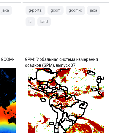
jaxa
g-portal
gcom
gcom-c
jaxa
lai
land
я GCOM-
GPM: Глобальная система измерения
осадков (GPM), выпуск 07