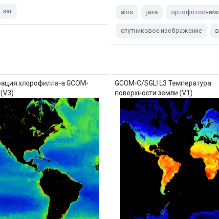
sar
alos
jaxa
ортофотосним
спутниковое изображение
в
рация хлорофилла-а GCOM-
GCOM-C/SGLI L3 Температура
 (V3)
поверхности земли (V1)