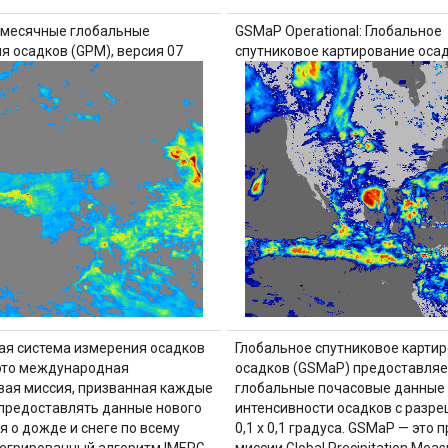
емесячные глобальные
GSMaP Operational: Глобальное
я осадков (GPM), версия 07
спутниковое картирование осад
ая система измерения осадков
Глобальное спутниковое карти
это международная
осадков (GSMaP) предоставляе
вая миссия, призванная каждые
глобальные почасовые данные
 предоставлять данные нового
интенсивности осадков с разр
я о дожде и снеге по всему
0,1 x 0,1 градуса. GSMaP — это 
тегрированный алгоритм IMERG
миссии Global Precipitation Mea