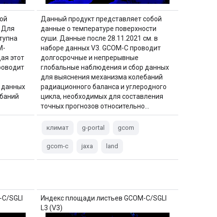
ой
Данный продукт представляет собой
. Для
данные о температуре поверхности
тупна
суши. Данные после 28.11.2021 см. в
M-
наборе данных V3. GCOM-C проводит
ая этот
долгосрочные и непрерывные
роводит
глобальные наблюдения и сбор данных
для выяснения механизма колебаний
 данных
радиационного баланса и углеродного
ебаний
цикла, необходимых для составления
точных прогнозов относительно…
климат
g-portal
gcom
gcom-c
jaxa
land
-C/SGLI
Индекс площади листьев GCOM-C/SGLI
L3 (V3)