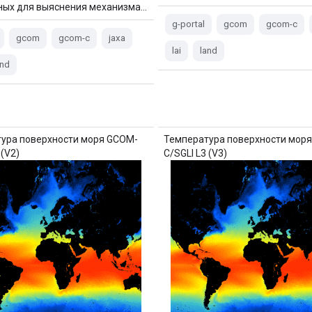
ных для выяснения механизма…
g-portal
gcom
gcom-c
gcom
gcom-c
jaxa
lai
land
and
ура поверхности моря GCOM-
Температура поверхности мор
 (V2)
C/SGLI L3 (V3)