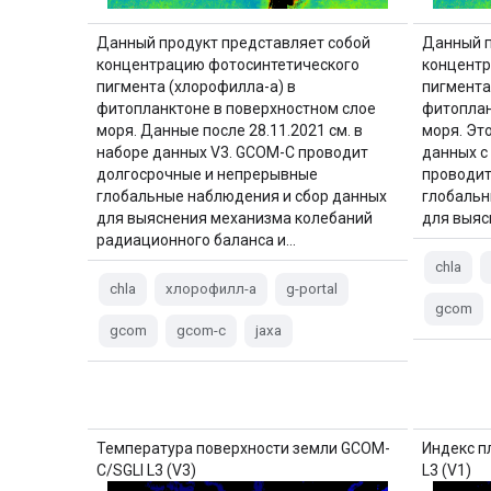
Данный продукт представляет собой
Данный п
концентрацию фотосинтетического
концентр
пигмента (хлорофилла-а) в
пигмента
фитопланктоне в поверхностном слое
фитоплан
моря. Данные после 28.11.2021 см. в
моря. Эт
наборе данных V3. GCOM-C проводит
данных с 
долгосрочные и непрерывные
проводит
глобальные наблюдения и сбор данных
глобальн
для выяснения механизма колебаний
для выяс
радиационного баланса и…
chla
chla
хлорофилл-a
g-portal
gcom
gcom
gcom-c
jaxa
Температура поверхности земли GCOM-
Индекс п
C/SGLI L3 (V3)
L3 (V1)