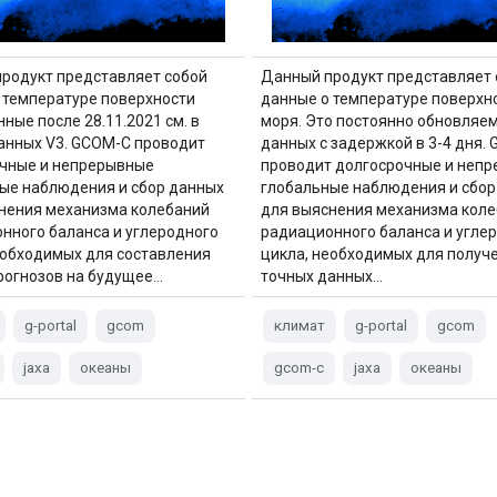
родукт представляет собой
Данный продукт представляет 
 температуре поверхности
данные о температуре поверхн
ные после 28.11.2021 см. в
моря. Это постоянно обновляе
анных V3. GCOM-C проводит
данных с задержкой в ​​3-4 дня.
чные и непрерывные
проводит долгосрочные и неп
ые наблюдения и сбор данных
глобальные наблюдения и сбор
нения механизма колебаний
для выяснения механизма кол
нного баланса и углеродного
радиационного баланса и угле
еобходимых для составления
цикла, необходимых для получ
рогнозов на будущее…
точных данных…
g-portal
gcom
климат
g-portal
gcom
jaxa
океаны
gcom-c
jaxa
океаны