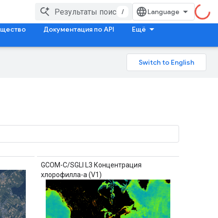
/
щество
Документация по API
Ещё
GCOM-C/SGLI L3 Концентрация
хлорофилла-а (V1)