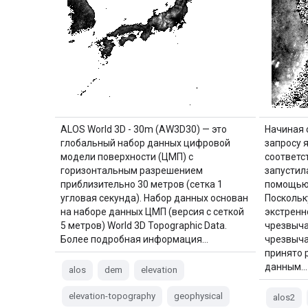
ALOS World 3D - 30m (AW3D30) — это
Начиная с
глобальный набор данных цифровой
запросу 
модели поверхности (ЦМП) с
соответс
горизонтальным разрешением
запустил
приблизительно 30 метров (сетка 1
помощью 
угловая секунда). Набор данных основан
Поскольк
на наборе данных ЦМП (версия с сеткой
экстренн
5 метров) World 3D Topographic Data.
чрезвыча
Более подробная информация…
чрезвыча
принято 
данным…
alos
dem
elevation
elevation-topography
geophysical
alos2