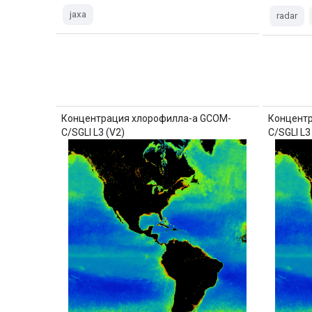
jaxa
radar
Концентрация хлорофилла-а GCOM-
Концент
C/SGLI L3 (V2)
C/SGLI L3