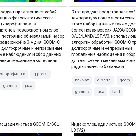
родукт представляет собой
Этот продукт представляет соб
ацию фотосинтетического
температуру поверхности суши
 (хлорофилла-а) в
этого набора данных также дос
ктоне в поверхностном слое
более новая версия JAXA/GCO
о постоянно обновляемый набор
C/L3/LAND/LST/V3, использующ
задержкой в ​​3-4 дня. GCOM-C
алгоритм обработки. GCOM-C п
 долгосрочные и непрерывные
долгосрочные и непрерывные
ые наблюдения и сбор данных
глобальные наблюдения и сбор
нения механизма колебаний…
для выяснения механизма кол
радиационного баланса и…
хлорофилл-a
g-portal
климат
g-portal
gcom
gcom-c
jaxa
gcom-c
jaxa
land
лощади листьев GCOM-C/SGLI
Индекс площади листьев GCOM
L3 (V2)