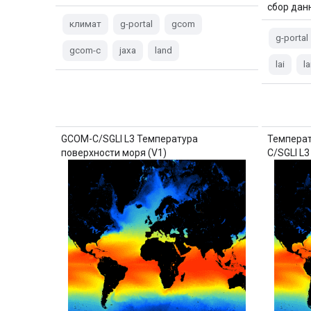
сбор дан
климат
g-portal
gcom
g-portal
gcom-c
jaxa
land
lai
l
GCOM-C/SGLI L3 Температура
Температ
поверхности моря (V1)
C/SGLI L3