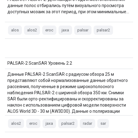
данные полос отбирались путём визуального просмотра
доступных мозаик за этот период, при этом минимальные…
alos
alos2
eroc
jaxa
palsar
palsar2
PALSAR-2 ScanSAR Уровень 2.2
Данные PALSAR-2 ScanSAR с радиусом обзора 25 м
представляют собой нормализованные данные обратного
рассеяния, полученные в режиме широкополосного
наблюдения PALSAR-2 с шириной обзора 350 км. Снимки
SAR были орто-ректифицированы и скорректированы за
наклон с использованием цифровой модели поверхности
ALOS World 3D - 30 м (AW3D30). Данные о поляризации
хранятся…
alos2
eroc
jaxa
palsar2
radar
sar