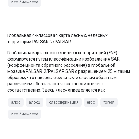
лес-биомасса
Глобальная 4-классовая карта лесных/нелесных
территорий PALSAR-2/PALSAR
Глобальная карта лесных/нелесных территорий (FNF)
формируется путём классификации изображения SAR
(коэффициента обратного рассеяния) в глобальной
мозаике PALSAR-2/PALSAR SAR с разрешением 25 м таким
образом, что пикселы с сильным и слабым обратным
рассеянием обозначаются как «лес» и «нелес»
соответственно. Здесь «лес» определяется как
естественный лес с…
алос
алос2
классификация
eroc
forest
лес-биомасса