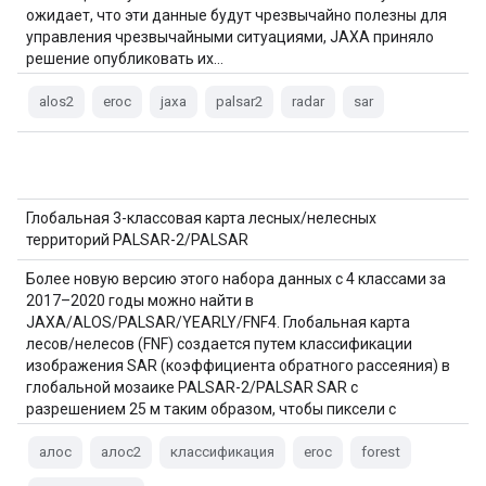
ожидает, что эти данные будут чрезвычайно полезны для
управления чрезвычайными ситуациями, JAXA приняло
решение опубликовать их…
alos2
eroc
jaxa
palsar2
radar
sar
Глобальная 3-классовая карта лесных/нелесных
территорий PALSAR-2/PALSAR
Более новую версию этого набора данных с 4 классами за
2017–2020 годы можно найти в
JAXA/ALOS/PALSAR/YEARLY/FNF4. Глобальная карта
лесов/нелесов (FNF) создается путем классификации
изображения SAR (коэффициента обратного рассеяния) в
глобальной мозаике PALSAR-2/PALSAR SAR с
разрешением 25 м таким образом, чтобы пиксели с
сильным и слабым обратным рассеянием…
алос
алос2
классификация
eroc
forest