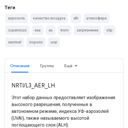
Теги
аэрозоль
качество воздуха
alh
атмосфера
copernicus
esa
eu
knmi
загрязнение
s5p
sentinel
tropomi
uvai
Описание
Группы
Ещё
NRTI/L3_AER_LH
Этот набор данных предоставляет изображения
высокого разрешения, полученные в
автономном режиме, индекса УФ-аэрозолей
(UVAI), также называемого высотой
поглощающего слоя (ALH).