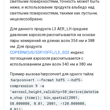
светлыми поверхностями, точность может быть
ниже, и использование продукта альбедо над
светлыми поверхностями, такими как пустыни,
нецелесообразно.
Для данного продукта L3 AER_LH среднее
давление аэрозоля рассчитывается на основе
пары измерений на длинах волн 354 нм и 388
нм. Для продукта
COPERNICUS/S5P/OFFL/L3_SO2
индекс
поглощения аэрозоля рассчитывается с
использованием длин волн 340 нм и 380 нм.
Пример вызова harpconvert для одного тайла:
harpconvert --format hdf5 --hdf5-
compression 9 -a
'aerosol_height_validity>50;derive(datetim
e_stop {time}); bin_spatial(2001,
50.000000, 0.01, 2001, -120.000000,
0.01);