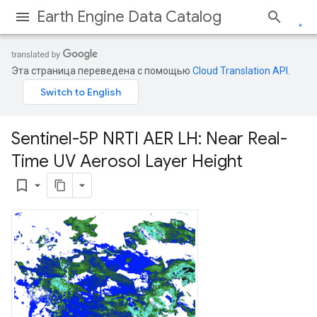
Earth Engine Data Catalog
Эта страница переведена с помощью
Cloud Translation API
.
Sentinel-5P NRTI AER LH: Near Real-
Time UV Aerosol Layer Height
bookmark_border