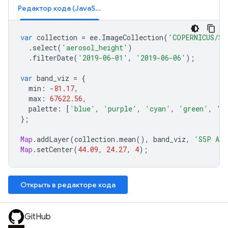
Редактор кода (JavaScript)
var
collection
=
ee
.
ImageCollection
(
'COPERNICUS/S5
.
select
(
'aerosol_height'
)
.
filterDate
(
'2019-06-01'
,
'2019-06-06'
);
var
band_viz
=
{
min
:
-
81.17
,
max
:
67622.56
,
palette
:
[
'blue'
,
'purple'
,
'cyan'
,
'green'
,
'y
};
Map
.
addLayer
(
collection
.
mean
(),
band_viz
,
'S5P Aer
Map
.
setCenter
(
44.09
,
24.27
,
4
);
Открыть в редакторе кода
GitHub