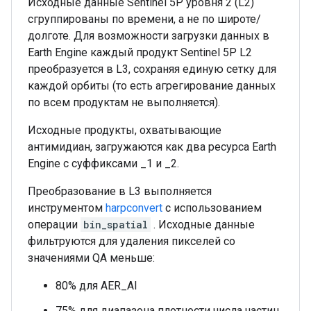
Исходные данные Sentinel 5P уровня 2 (L2)
сгруппированы по времени, а не по широте/
долготе. Для возможности загрузки данных в
Earth Engine каждый продукт Sentinel 5P L2
преобразуется в L3, сохраняя единую сетку для
каждой орбиты (то есть агрегирование данных
по всем продуктам не выполняется).
Исходные продукты, охватывающие
антимидиан, загружаются как два ресурса Earth
Engine с суффиксами _1 и _2.
Преобразование в L3 выполняется
инструментом
harpconvert
с использованием
операции
bin_spatial
. Исходные данные
фильтруются для удаления пикселей со
значениями QA меньше:
80% для AER_AI
75% для диапазона плотности числа частиц