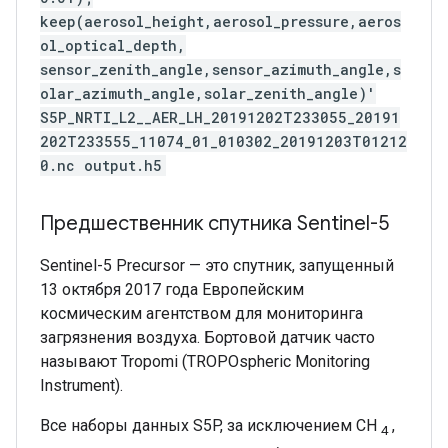
keep(aerosol_height,aerosol_pressure,aeros
ol_optical_depth,
sensor_zenith_angle,sensor_azimuth_angle,s
olar_azimuth_angle,solar_zenith_angle)'
S5P_NRTI_L2__AER_LH_20191202T233055_20191
202T233555_11074_01_010302_20191203T01212
0.nc output.h5
Предшественник спутника Sentinel-5
Sentinel-5 Precursor — это спутник, запущенный
13 октября 2017 года Европейским
космическим агентством для мониторинга
загрязнения воздуха. Бортовой датчик часто
называют Tropomi (TROPOspheric Monitoring
Instrument).
Все наборы данных S5P, за исключением CH
,
4