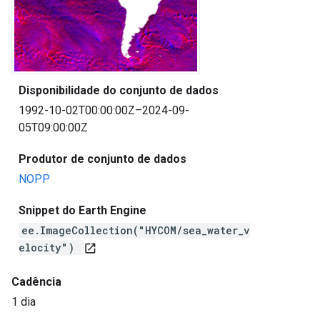
Disponibilidade do conjunto de dados
1992-10-02T00:00:00Z–2024-09-
05T09:00:00Z
Produtor de conjunto de dados
NOPP
Snippet do Earth Engine
ee.ImageCollection("HYCOM/sea_water_v
elocity")
open_in_new
Cadência
1 dia