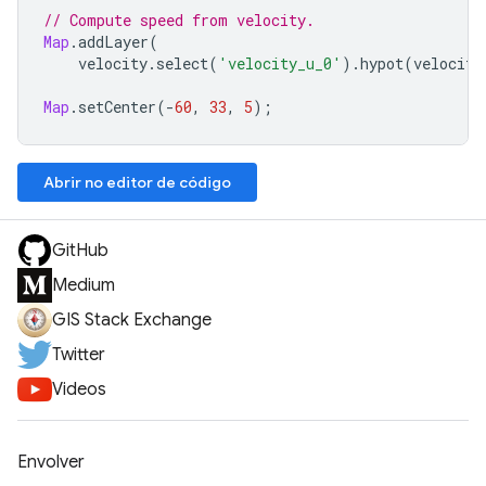
// Compute speed from velocity.
Map
.
addLayer
(
velocity
.
select
(
'velocity_u_0'
).
hypot
(
velocity
Map
.
setCenter
(
-
60
,
33
,
5
);
Abrir no editor de código
GitHub
Medium
GIS Stack Exchange
Twitter
Videos
Envolver