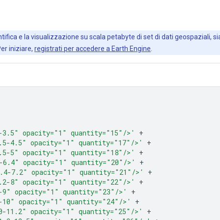
ifica e la visualizzazione su scala petabyte di set di dati geospaziali, sia
Per iniziare,
registrati per accedere a Earth Engine
.
-3.5" opacity="1" quantity="15"/>'
+
.5-4.5" opacity="1" quantity="17"/>'
+
.5-5" opacity="1" quantity="18"/>'
+
-6.4" opacity="1" quantity="20"/>'
+
.4-7.2" opacity="1" quantity="21"/>'
+
.2-8" opacity="1" quantity="22"/>'
+
-9" opacity="1" quantity="23"/>'
+
-10" opacity="1" quantity="24"/>'
+
0-11.2" opacity="1" quantity="25"/>'
+