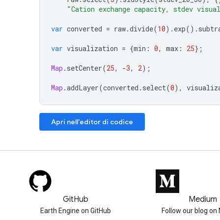
"Cation exchange capacity, stdev visua
var
converted
=
raw
.
divide
(
10
).
exp
().
subtr
var
visualization
=
{
min
:
0
,
max
:
25
};
Map
.
setCenter
(
25
,
-
3
,
2
);
Map
.
addLayer
(
converted
.
select
(
0
),
visualiz
Apri nell'editor di codice
GitHub
Medium
Earth Engine on GitHub
Follow our blog o