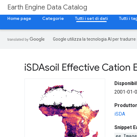
Earth Engine Data Catalog
Home page
Categorie
Tutti i set di dati
Tutti i ta
Google utilizza la tecnologia AI per tradurre
i
SDAsoil Effective Cation
Disponibil
2001-01-0
Produttore
iSDA
Snippet E
ee.Image