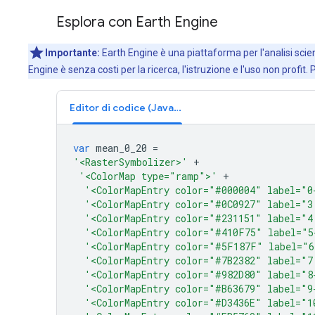
Esplora con Earth Engine
Importante:
Earth Engine è una piattaforma per l'analisi scient
Engine è senza costi per la ricerca, l'istruzione e l'uso non profit. 
Editor di codice (JavaScript)
var
mean_0_20
=
'<RasterSymbolizer>'
+
'<ColorMap type="ramp">'
+
'<ColorMapEntry color="#000004" label="0
'<ColorMapEntry color="#0C0927" label="3
'<ColorMapEntry color="#231151" label="4
'<ColorMapEntry color="#410F75" label="5
'<ColorMapEntry color="#5F187F" label="6
'<ColorMapEntry color="#7B2382" label="7
'<ColorMapEntry color="#982D80" label="8
'<ColorMapEntry color="#B63679" label="9
'<ColorMapEntry color="#D3436E" label="1