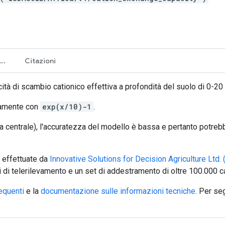
Termini e condizioni d'uso
Citazioni
ità di scambio cationico effettiva a profondità del suolo di 0-2
ovamente con
exp(x/10)-1
.
ica centrale), l'accuratezza del modello è bassa e pertanto potre
e effettuate da
Innovative Solutions for Decision Agriculture Ltd. 
i di telerilevamento e un set di addestramento di oltre 100.000 c
equenti
e la
documentazione sulle informazioni tecniche
. Per se