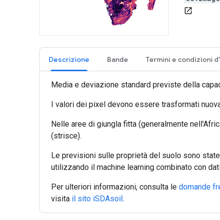
open_in_new
Descrizione
Bande
Media e deviazione standard previste della capac
I valori dei pixel devono essere trasformati nu
Nelle aree di giungla fitta (generalmente nell'Afr
(strisce).
Le previsioni sulle proprietà del suolo sono stat
utilizzando il machine learning combinato con dat
Per ulteriori informazioni, consulta le
domande fr
visita
il sito iSDAsoil
.