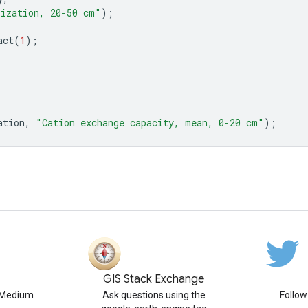
lization, 20-50 cm"
);
act
(
1
);
ation
,
"Cation exchange capacity, mean, 0-20 cm"
);
GIS Stack Exchange
n Medium
Ask questions using the
Follo