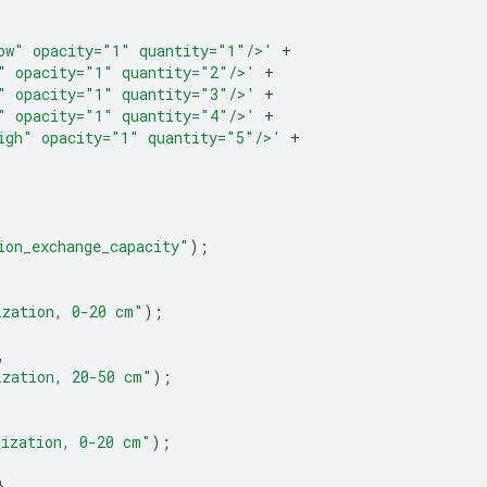
ow" opacity="1" quantity="1"/>'
+
" opacity="1" quantity="2"/>'
+
" opacity="1" quantity="3"/>'
+
" opacity="1" quantity="4"/>'
+
igh" opacity="1" quantity="5"/>'
+
ion_exchange_capacity"
);
ization, 0-20 cm"
);
,
ization, 20-50 cm"
);
,
lization, 0-20 cm"
);
},