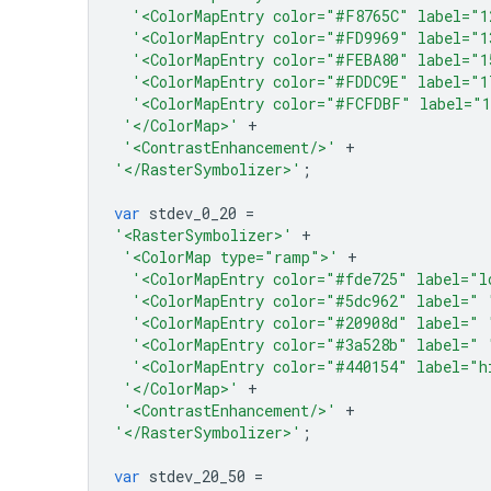
'<ColorMapEntry color="#F8765C" label="1
'<ColorMapEntry color="#FD9969" label="1
'<ColorMapEntry color="#FEBA80" label="1
'<ColorMapEntry color="#FDDC9E" label="1
'<ColorMapEntry color="#FCFDBF" label="1
'</ColorMap>'
+
'<ContrastEnhancement/>'
+
'</RasterSymbolizer>'
;
var
stdev_0_20
=
'<RasterSymbolizer>'
+
'<ColorMap type="ramp">'
+
'<ColorMapEntry color="#fde725" label="l
'<ColorMapEntry color="#5dc962" label=" 
'<ColorMapEntry color="#20908d" label=" 
'<ColorMapEntry color="#3a528b" label=" 
'<ColorMapEntry color="#440154" label="h
'</ColorMap>'
+
'<ContrastEnhancement/>'
+
'</RasterSymbolizer>'
;
var
stdev_20_50
=