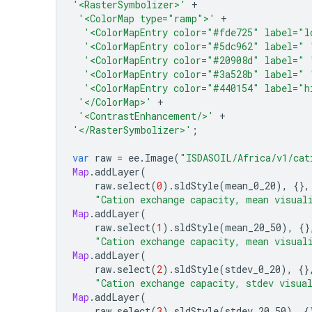
'<RasterSymbolizer>'
+
'<ColorMap type="ramp">'
+
'<ColorMapEntry color="#fde725" label="l
'<ColorMapEntry color="#5dc962" label=" 
'<ColorMapEntry color="#20908d" label=" 
'<ColorMapEntry color="#3a528b" label=" 
'<ColorMapEntry color="#440154" label="h
'</ColorMap>'
+
'<ContrastEnhancement/>'
+
'</RasterSymbolizer>'
;
var
raw
=
ee
.
Image
(
"ISDASOIL/Africa/v1/cat
Map
.
addLayer
(
raw
.
select
(
0
).
sldStyle
(
mean_0_20
),
{},
"Cation exchange capacity, mean visual
Map
.
addLayer
(
raw
.
select
(
1
).
sldStyle
(
mean_20_50
),
{}
"Cation exchange capacity, mean visual
Map
.
addLayer
(
raw
.
select
(
2
).
sldStyle
(
stdev_0_20
),
{}
"Cation exchange capacity, stdev visua
Map
.
addLayer
(
raw
.
select
(
3
).
sldStyle
(
stdev_20_50
),
{