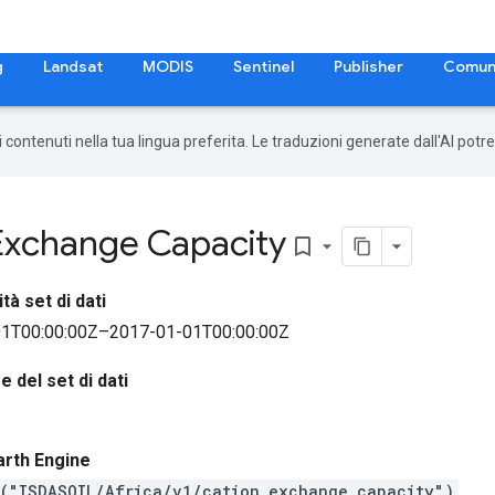
g
Landsat
MODIS
Sentinel
Publisher
Comun
 i contenuti nella tua lingua preferita. Le traduzioni generate dall'AI pot
 Exchange Capacity
bookmark_border
ità set di dati
1T00:00:00Z–2017-01-01T00:00:00Z
 del set di dati
arth Engine
("ISDASOIL/Africa/v1/cation_exchange_capacity")