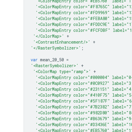
'<ColorMapEntry color="#EB5760" label="1
'<ColorMapEntry color="#F8765C" label="1
'<ColorMapEntry color="#FD9969" label="1
'<ColorMapEntry color="#FEBA80" label="1
'<ColorMapEntry color="#FDDC9E" label="1
'<ColorMapEntry color="#FCFDBF" label="1
'</ColorMap>'
+
'<ContrastEnhancement/>'
+
'</RasterSymbolizer>'
;
var
mean_20_50
=
'<RasterSymbolizer>'
+
'<ColorMap type="ramp">'
+
'<ColorMapEntry color="#000004" label="0
'<ColorMapEntry color="#0C0927" label="3
'<ColorMapEntry color="#231151" label="4
'<ColorMapEntry color="#410F75" label="5
'<ColorMapEntry color="#5F187F" label="6
'<ColorMapEntry color="#7B2382" label="7
'<ColorMapEntry color="#982D80" label="8
'<ColorMapEntry color="#B63679" label="9
'<ColorMapEntry color="#D3436E" label="1
'<ColorMapEntry color="#EB5760" label="1