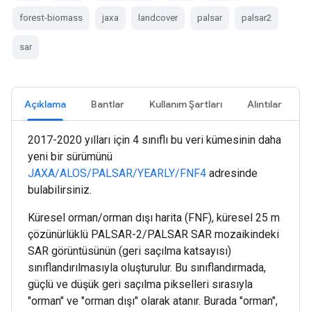
forest-biomass
jaxa
landcover
palsar
palsar2
sar
Açıklama
Bantlar
Kullanım Şartları
Alıntılar
2017-2020 yılları için 4 sınıflı bu veri kümesinin daha
yeni bir sürümünü
JAXA/ALOS/PALSAR/YEARLY/FNF4
adresinde
bulabilirsiniz.
Küresel orman/orman dışı harita (FNF), küresel 25 m
çözünürlüklü PALSAR-2/PALSAR SAR mozaikindeki
SAR görüntüsünün (geri saçılma katsayısı)
sınıflandırılmasıyla oluşturulur. Bu sınıflandırmada,
güçlü ve düşük geri saçılma pikselleri sırasıyla
"orman" ve "orman dışı" olarak atanır. Burada "orman",