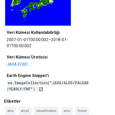
Veri Kümesi Kullanılabilirliği
2007-01-01T00:00:00Z–2018-01-
01T00:00:00Z
Veri Kümesi Üreticisi
JAXA EORC
Earth Engine Snippet'i
ee.ImageCollection("JAXA/ALOS/PALSAR
/YEARLY/FNF")
open_in_new
Etiketler
alos
alos2
classification
eroc
forest