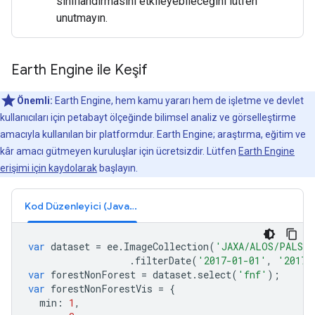
sınıflandırmasını etkileyebileceğini lütfen
unutmayın.
Earth Engine ile Keşif
Önemli:
Earth Engine, hem kamu yararı hem de işletme ve devlet
kullanıcıları için petabayt ölçeğinde bilimsel analiz ve görselleştirme
amacıyla kullanılan bir platformdur. Earth Engine; araştırma, eğitim ve
kâr amacı gütmeyen kuruluşlar için ücretsizdir. Lütfen
Earth Engine
erişimi için kaydolarak
başlayın.
Kod Düzenleyici (JavaScript)
var
dataset
=
ee
.
ImageCollection
(
'JAXA/ALOS/PALSA
.
filterDate
(
'2017-01-01'
,
'2017-
var
forestNonForest
=
dataset
.
select
(
'fnf'
);
var
forestNonForestVis
=
{
min
:
1
,