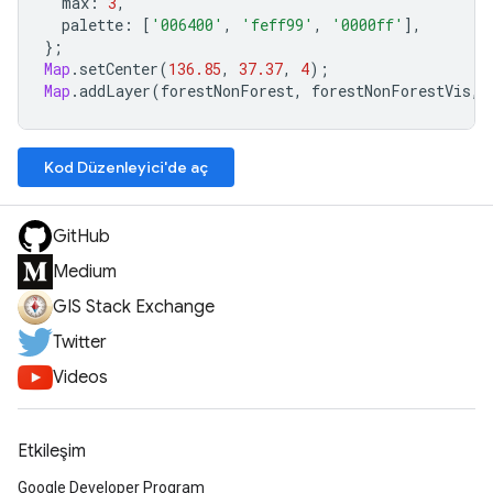
max
:
3
,
palette
:
[
'006400'
,
'feff99'
,
'0000ff'
],
};
Map
.
setCenter
(
136.85
,
37.37
,
4
);
Map
.
addLayer
(
forestNonForest
,
forestNonForestVis
,
Kod Düzenleyici'de aç
GitHub
Medium
GIS Stack Exchange
Twitter
Videos
Etkileşim
Google Developer Program