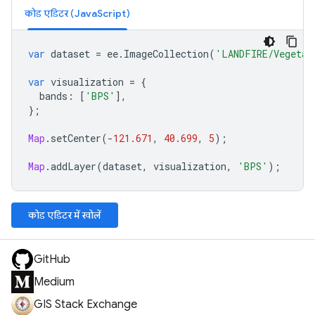
कोड एडिटर (JavaScript)
var
dataset
=
ee
.
ImageCollection
(
'LANDFIRE/Vegetat
var
visualization
=
{
bands
:
[
'BPS'
],
};
Map
.
setCenter
(
-
121.671
,
40.699
,
5
);
Map
.
addLayer
(
dataset
,
visualization
,
'BPS'
);
कोड एडिटर में खोलें
GitHub
Medium
GIS Stack Exchange