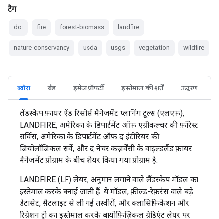
टैग
doi
fire
forest-biomass
landfire
nature-conservancy
usda
usgs
vegetation
wildfire
ब्यौरा
बैंड
इमेज प्रॉपर्टी
इस्तेमाल की शर्तें
उद्धरण
लैंडस्केप फ़ायर ऐंड रिसोर्स मैनेजमेंट प्लानिंग टूल्स (एलएफ़),
LANDFIRE, अमेरिका के डिपार्टमेंट ऑफ़ एग्रीकल्चर की फ़ॉरेस्ट
सर्विस, अमेरिका के डिपार्टमेंट ऑफ़ द इंटीरियर की
जियोलॉजिकल सर्वे, और द नेचर कंज़र्वेंसी के वाइल्डलैंड फ़ायर
मैनेजमेंट प्रोग्राम के बीच शेयर किया गया प्रोग्राम है.
LANDFIRE (LF) लेयर, अनुमान लगाने वाले लैंडस्केप मॉडल का
इस्तेमाल करके बनाई जाती हैं. ये मॉडल, फ़ील्ड-रेफ़रंस वाले बड़े
डेटासेट, सैटलाइट से ली गई तस्वीरों, और क्लासिफ़िकेशन और
रिग्रेशन ट्री का इस्तेमाल करके बायोफ़िज़िकल ग्रेडिएंट लेयर पर