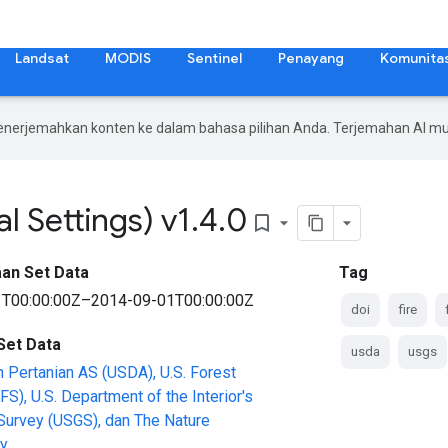
Landsat
MODIS
Sentinel
Penayang
Komunita
enerjemahkan konten ke dalam bahasa pilihan Anda. Terjemahan AI 
 Settings) v1
.
4
.
0
bookmark_border
an Set Data
Tag
T00:00:00Z–2014-09-01T00:00:00Z
doi
fire
Set Data
usda
usgs
Pertanian AS (USDA), U.S. Forest
FS), U.S. Department of the Interior's
Survey (USGS), dan The Nature
y.