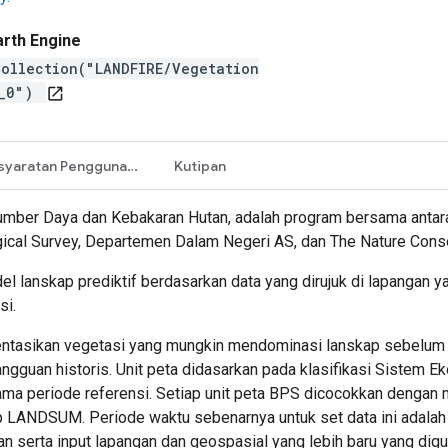
arth Engine
ollection("LANDFIRE/Vegetation
4_0")
open_in_new
Persyaratan Penggunaan
Kutipan
mber Daya dan Kebakaran Hutan, adalah program bersama antara
gical Survey, Departemen Dalam Negeri AS, dan The Nature Cons
anskap prediktif berdasarkan data yang dirujuk di lapangan yang 
si.
entasikan vegetasi yang mungkin mendominasi lanskap sebelum
 gangguan historis. Unit peta didasarkan pada klasifikasi Sistem
ma periode referensi. Setiap unit peta BPS dicocokkan dengan 
 LANDSUM. Periode waktu sebenarnya untuk set data ini adalah 
n serta input lapangan dan geospasial yang lebih baru yang dig