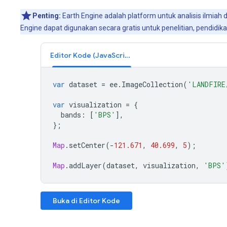
Penting:
Earth Engine adalah platform untuk analisis ilmiah
Engine dapat digunakan secara gratis untuk penelitian, pendidi
Editor Kode (JavaScript)
var
dataset
=
ee
.
ImageCollection
(
'LANDFIRE
var
visualization
=
{
bands
:
[
'BPS'
],
};
Map
.
setCenter
(
-
121.671
,
40.699
,
5
);
Map
.
addLayer
(
dataset
,
visualization
,
'BPS'
Buka di Editor Kode