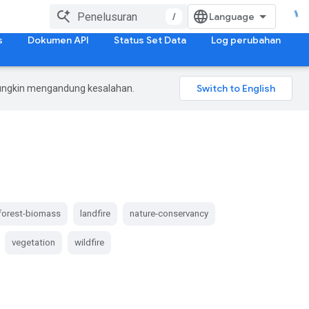
/
s
Dokumen API
Status Set Data
Log perubahan
mungkin mengandung kesalahan.
forest-biomass
landfire
nature-conservancy
vegetation
wildfire