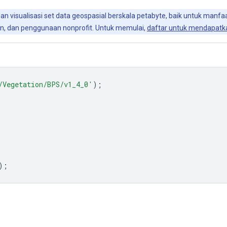
 dan visualisasi set data geospasial berskala petabyte, baik untuk man
kan, dan penggunaan nonprofit. Untuk memulai,
daftar untuk mendapatka
/Vegetation/BPS/v1_4_0'
);
);