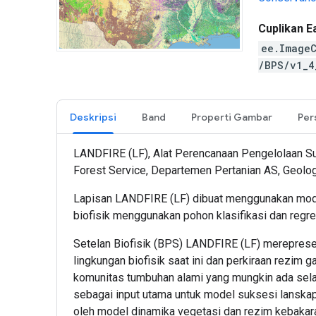
Cuplikan E
ee.ImageC
/BPS/v1_
Deskripsi
Band
Properti Gambar
LANDFIRE (LF), Alat Perencanaan Pengelolaan Su
Forest Service, Departemen Pertanian AS, Geolo
Lapisan LANDFIRE (LF) dibuat menggunakan model l
biofisik menggunakan pohon klasifikasi dan regre
Setelan Biofisik (BPS) LANDFIRE (LF) merepres
lingkungan biofisik saat ini dan perkiraan rezim
komunitas tumbuhan alami yang mungkin ada sela
sebagai input utama untuk model suksesi lanskap
oleh model dinamika vegetasi dan rezim kebakara