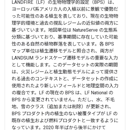
LANDFIRE（LF）の生物物理学的設定（BPS）は、
ヨーロッパ系アメリカ人の入植以前に景観で優勢だ
った可能性のある植生を表しており、現在の生物物
理学的環境と過去の撹乱レジームの近似値の両方に
基づいています。地図単位は NatureServe の生態系
分類に基づいており、基準期間に存在していた可能
性のある自然の植物群落を表しています。各 BPS
マップ単位は植生遷移モデルと照合され、両方が
LANDSUM ランドスケープ遷移モデルの重要な入力
として機能します。このデータセットの実際の期間
は、火災レジームと植生動態モデルによって提供さ
れる過去のコンテキストと、データセットの作成に
使用されたより新しいフィールドと地理空間の入力
の複合です。LF の現在の BPS は、LF National の
BPS から変更されていません。ただし、水、不毛
地、雪のクラス（追加または削除）が更新され、
BPS プロダクト内の植生のない被覆タイプが LF の
既存の植生および燃料プロダクトと一致するように
なっています。2020 年半ばから後半にかけて