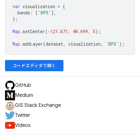
var
visualization
=
{
bands
:
[
'BPS'
],
};
Map
.
setCenter
(
-
121.671
,
40.699
,
5
);
Map
.
addLayer
(
dataset
,
visualization
,
'BPS'
);
コードエディタで開く
GitHub
Medium
GIS Stack Exchange
Twitter
Videos