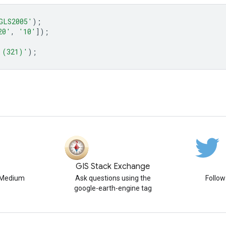
GLS2005'
);
20'
,
'10'
]);
 (321)'
);
GIS Stack Exchange
n Medium
Ask questions using the
Follo
google-earth-engine tag