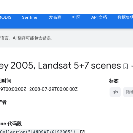
MODIS
Sentinel
发布商
社区
API 文档
数据集
好的语言。AI 翻译可能包含错误。
vey 2005
,
Landsat 5+7 scenes
bookmark_border
用时间
标签
9T00:00:00Z–2008-07-29T00:00:00Z
gls
陆
产者
gine 代码段
eCollection("LANDSAT/GLS2005")
open_in_new