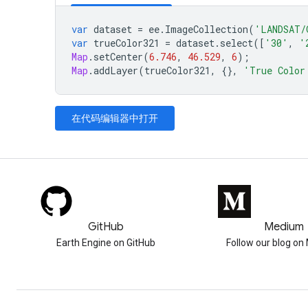
var
dataset
=
ee
.
ImageCollection
(
'LANDSAT/
var
trueColor321
=
dataset
.
select
([
'30'
,
'
Map
.
setCenter
(
6.746
,
46.529
,
6
);
Map
.
addLayer
(
trueColor321
,
{},
'True Color
在代码编辑器中打开
GitHub
Medium
Earth Engine on GitHub
Follow our blog o