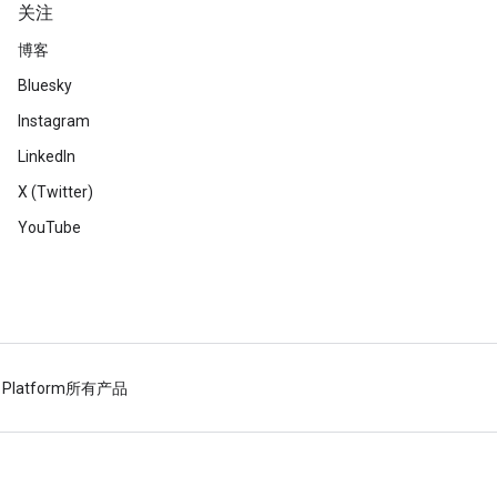
关注
博客
Bluesky
Instagram
LinkedIn
X (Twitter)
YouTube
 Platform
所有产品