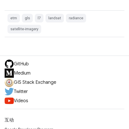
etm
gls
l7
landsat
radiance
satellite-imagery
GitHub
Medium
GIS Stack Exchange
Twitter
Videos
互动